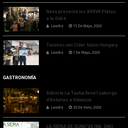
Nava presenta los XXXVII Platos
a la Sidre
Lasidra
15 De Mayu, 2026
Tuvimos nel Cider Salon Hungary
Lasidra
1 De Mayu, 2026
GASTRONOMÍA
Sidrería La Taska lleva’l saborgu
d’Asturies a Valencia
Lasidra
30 De Xunu, 2026
LA SIDRA DE XUNU’26 (Nb. 266)