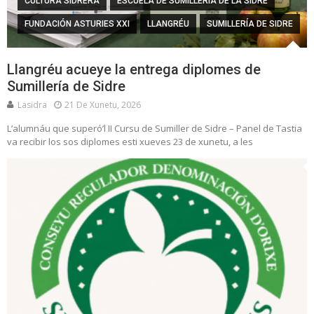
CULTURA SIDRERA
ESCUELA DE SUMILLERÍA DE LA SIDRE
FUNDACIÓN ASTURIES XXI
LLANGRÉU
SUMILLERÍA DE SIDRE
Llangréu acueye la entrega diplomes de
Sumillería de Sidre
Lasidra
21 De Xunetu, 2026
L’alumnáu que superó’l II Cursu de Sumiller de Sidre – Panel de Tastia
va recibir los sos diplomes esti xueves 23 de xunetu, a les