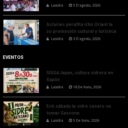
Lasidra
5 D'agostu, 2026
Asturies perafita n’An Oriant la
so promoción cultural y turística
Lasidra
3 D'agostu, 2026
EVENTOS
SISGAJapan, cultura sidrera en
Xapón
Lasidra
18 De Xunu, 2026
Esti sábadu la sidre casero va
tomar Gascona
Lasidra
5 De Xunu, 2026