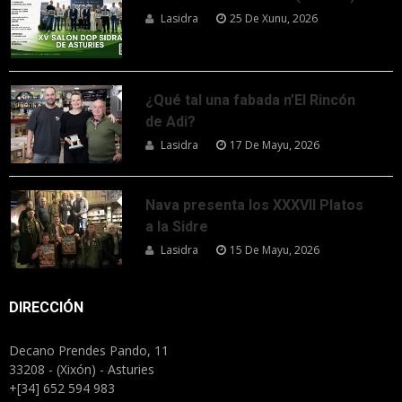
Lasidra
25 De Xunu, 2026
¿Qué tal una fabada n’El Rincón
de Adi?
Lasidra
17 De Mayu, 2026
Nava presenta los XXXVII Platos
a la Sidre
Lasidra
15 De Mayu, 2026
DIRECCIÓN
Decano Prendes Pando, 11
33208 - (Xixón) - Asturies
+[34] 652 594 983