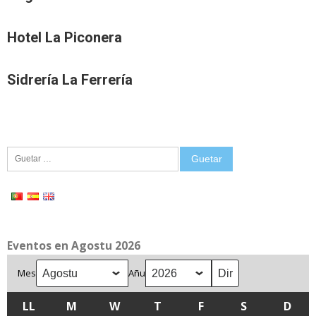
Hotel La Piconera
Sidrería La Ferrería
Guetar:
Eventos en Agostu 2026
Mes
Añu
LL
LLUNES
M
MARTES
W
MIÉRCOLES
T
XUEVES
F
VIENRES
S
SÁBADU
D
DOM