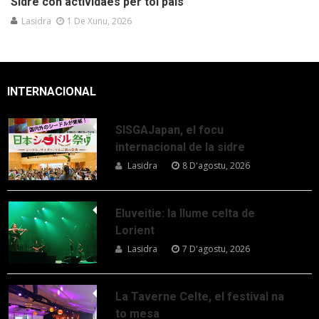
Sidre con actividaes per tol país
Lasidra
1 De Xunu, 2026
INTERNACIONAL
SISGAJapan, el focu
internacional de la sidre
Lasidra
8 D'agostu, 2026
Eluveitie: la llume celta de
Lorient
Lasidra
7 D'agostu, 2026
La Taverne Celte, el festival na
to mesa