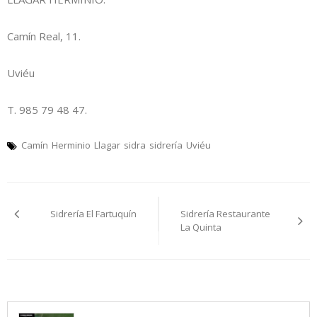
Camín Real, 11.
Uviéu
T. 985 79 48 47.
Camín
Herminio
Llagar
sidra
sidrería
Uviéu
Navegación
Sidrería El Fartuquín
Sidrería Restaurante
pelos
La Quinta
artículos