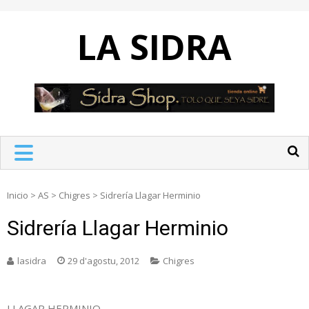
Skip
to
LA SIDRA
content
Inicio
>
AS
>
Chigres
>
Sidrería Llagar Herminio
Sidrería Llagar Herminio
lasidra
29 d'agostu, 2012
Chigres
LLAGAR HERMINIO.