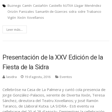
Buznego
Camín
Castañón
Castiello
kUTXA
Llagar
Menéndez
Orizón
Panizales
Samartín de Güerces
sidra
sidre
Trabanco
Vigón
Xixón
Xovellanos
Leer más...
Presentación de la XXV Edición de la
Fiesta de la Sidra
lasidra
19 d'agostu, 2016
Eventos
Cellebróse na Casa de La Palmera y cuntó cola presencia de
Jorge González-Palacios, xerente de Divertia Xixón, Teresa
Sánchez, direutora del Teatru Xovellanos; y José Ramón
Taranco, de Llaboral Kutxa. LA SIDRA.- Esti eventu va
cellebrase del 20 al 28 d'agostu. Demientres la cellebración,