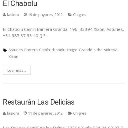
El Chabolu
lasidra
19 de payares, 2012
Chigres
El Chabolu Camín Barrera Granda, 196, 33394 Xixón, Asturies,
+34 985 37 33 40 () ? ·
Asturies
Barrera
Camín
chabolu
chigre
Grande
sidra
sidrería
Xixón
Leer más...
Restaurán Las Delicias
lasidra
11 de payares, 2012
Chigres
Las Delicias Camín de les Dalies, 33394 Xixón 985 36 02 27 ()