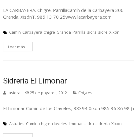
LA CARBAYERA. Chigre. ParrillaCamín de la Carbayera 306.
Granda. XisónT. 985 13 70 25www.lacarbayera.com
Camín
Carbayera
chigre
Granda
Parrilla
sidra
sidre
Xixón
Leer más...
Sidrería El Limonar
lasidra
25 de payares, 2012
Chigres
El Limonar Camín de los Claveles, 33394 Xixón 985 36 36 98 ()
Asturies
Camín
chigre
claveles
limonar
sidra
sidrería
Xixón