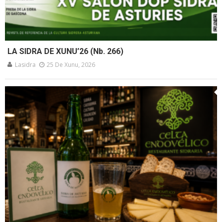
LA SIDRA DE XUNU’26 (Nb. 266)
Lasidra
25 De Xunu, 2026