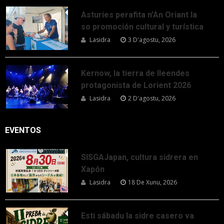
Asturies perafita n’An Oriant la
so promoción cultural y turística
Lasidra
3 D'agostu, 2026
Kernow, la tierra de lleendes
protagonista de Lorient 2026
Lasidra
2 D'agostu, 2026
EVENTOS
SISGAJapan, cultura sidrera en
Xapón
Lasidra
18 De Xunu, 2026
Esti sábadu la sidre casero va