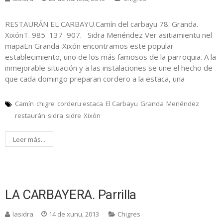
RESTAURÁN EL CARBAYU.Camín del carbayu 78. Granda.
XixónT. 985 137 907. Sidra Menéndez Ver asitiamientu nel
mapaEn Granda-Xixón encontramos este popular
establecimiento, uno de los más famosos de la parroquia. A la
inmejorable situación y a las instalaciones se une el hecho de
que cada domingo preparan cordero a la estaca, una
Camín
chigre
corderu estaca
El Carbayu
Granda
Menéndez
restaurán
sidra
sidre
Xixón
Leer más...
LA CARBAYERA. Parrilla
lasidra
14 de xunu, 2013
Chigres