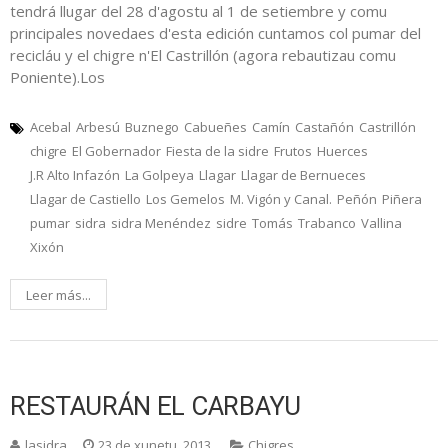
tendrá llugar del 28 d'agostu al 1 de setiembre y comu
principales novedaes d'esta edición cuntamos col pumar del
recicláu y el chigre n'El Castrillón (agora rebautizau comu
Poniente).Los
Acebal
Arbesú
Buznego
Cabueñes
Camín
Castañón
Castrillón
chigre
El Gobernador
Fiesta de la sidre
Frutos
Huerces
J.R Alto Infazón
La Golpeya
Llagar
Llagar de Bernueces
Llagar de Castiello
Los Gemelos
M. Vigón y Canal.
Peñón
Piñera
pumar
sidra
sidra Menéndez
sidre
Tomás
Trabanco
Vallina
Xixón
Leer más...
RESTAURÁN EL CARBAYU
lasidra
23 de xunetu, 2013
Chigres