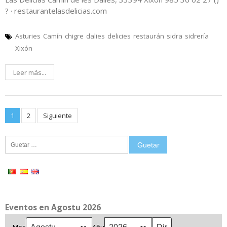
? · restaurantelasdelicias.com
Asturies
Camín
chigre
dalies
delicies
restaurán
sidra
sidrería
Xixón
Leer más...
Posts
1
2
Siguiente
pagination
Guetar:
Eventos en Agostu 2026
Mes
Añu