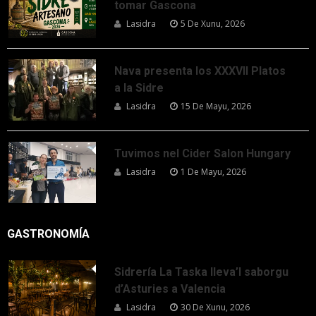
tomar Gascona
Lasidra
5 De Xunu, 2026
Nava presenta los XXXVII Platos
a la Sidre
Lasidra
15 De Mayu, 2026
Tuvimos nel Cider Salon Hungary
Lasidra
1 De Mayu, 2026
GASTRONOMÍA
Sidrería La Taska lleva’l saborgu
d’Asturies a Valencia
Lasidra
30 De Xunu, 2026