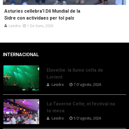
Asturies cellebra’l Díi Mundial de la
Sidre con actividaes per tol país
Lasidra
1 De Xunu, 2026
INTERNACIONAL
Eluveitie: la llume celta de
Lorient
Lasidra
7 D'agostu, 2026
La Taverne Celte, el festival na
to mesa
Lasidra
5 D'agostu, 2026