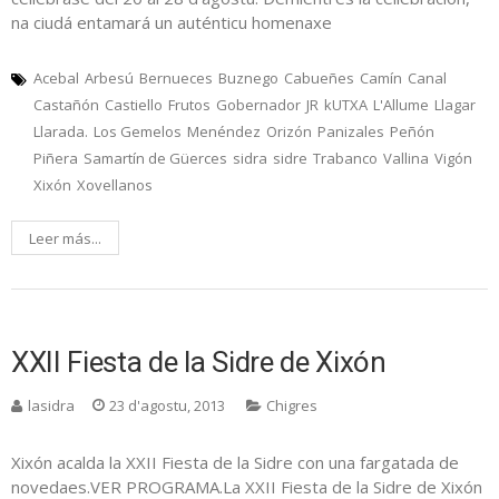
na ciudá entamará un auténticu homenaxe
Acebal
Arbesú
Bernueces
Buznego
Cabueñes
Camín
Canal
Castañón
Castiello
Frutos
Gobernador
JR
kUTXA
L'Allume
Llagar
Llarada.
Los Gemelos
Menéndez
Orizón
Panizales
Peñón
Piñera
Samartín de Güerces
sidra
sidre
Trabanco
Vallina
Vigón
Xixón
Xovellanos
Leer más...
XXII Fiesta de la Sidre de Xixón
lasidra
23 d'agostu, 2013
Chigres
Xixón acalda la XXII Fiesta de la Sidre con una fargatada de
novedaes.VER PROGRAMA.La XXII Fiesta de la Sidre de Xixón