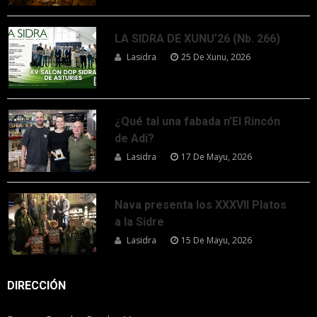
LA SIDRA DE XUNU’26 (Nb. 266)
Lasidra
25 De Xunu, 2026
¿Qué tal una fabada n’El Rincón
de Adi?
Lasidra
17 De Mayu, 2026
Nava presenta los XXXVII Platos
a la Sidre
Lasidra
15 De Mayu, 2026
DIRECCIÓN