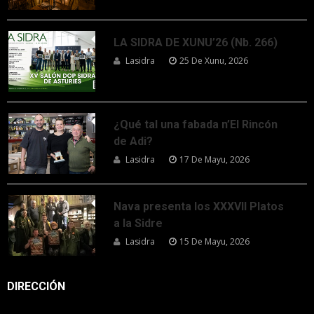
LA SIDRA DE XUNU’26 (Nb. 266)
Lasidra
25 De Xunu, 2026
¿Qué tal una fabada n’El Rincón
de Adi?
Lasidra
17 De Mayu, 2026
Nava presenta los XXXVII Platos
a la Sidre
Lasidra
15 De Mayu, 2026
DIRECCIÓN