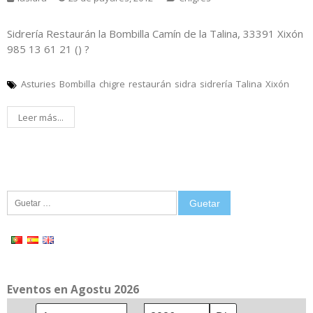
Sidrería Restaurán la Bombilla Camín de la Talina, 33391 Xixón
985 13 61 21 () ?
Asturies
Bombilla
chigre
restaurán
sidra
sidrería
Talina
Xixón
Leer más...
Guetar:
Eventos en Agostu 2026