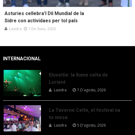
Asturies cellebra’l Díi Mundial de la
Sidre con actividaes per tol país
Lasidra
1 De Xunu, 2026
INTERNACIONAL
Eluveitie: la llume celta de
Lorient
Lasidra
7 D'agostu, 2026
La Taverne Celte, el festival na
to mesa
Lasidra
5 D'agostu, 2026