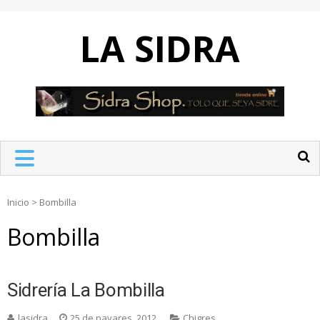
Skip
to
LA SIDRA
content
Inicio
>
Bombilla
Bombilla
Sidrería La Bombilla
lasidra
25 de payares, 2012
Chigres