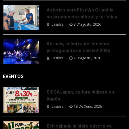
Asturies perafita n’An Oriant la
so promoción cultural y turística
Lasidra
3 D'agostu, 2026
Kernow, la tierra de lleendes
protagonista de Lorient 2026
Lasidra
2 D'agostu, 2026
EVENTOS
SISGAJapan, cultura sidrera en
Xapón
Lasidra
18 De Xunu, 2026
Esti sábadu la sidre casero va