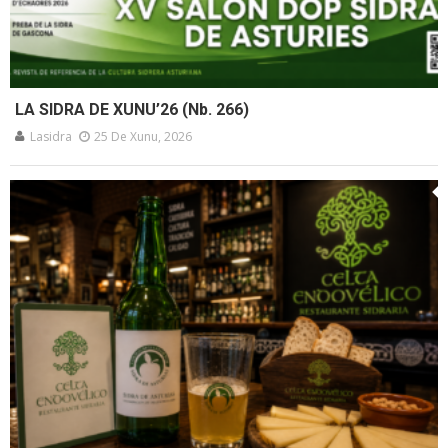
LA SIDRA DE XUNU’26 (Nb. 266)
Lasidra
25 De Xunu, 2026