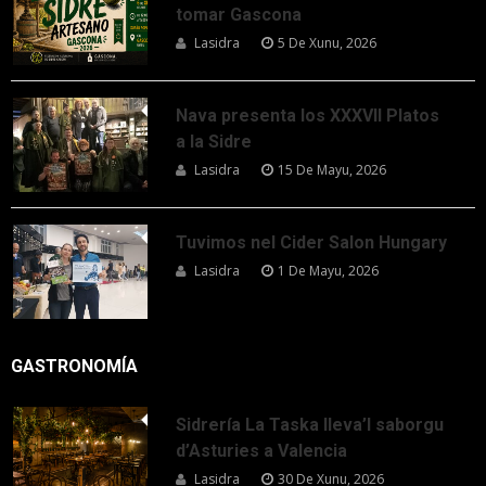
tomar Gascona
Lasidra
5 De Xunu, 2026
Nava presenta los XXXVII Platos
a la Sidre
Lasidra
15 De Mayu, 2026
Tuvimos nel Cider Salon Hungary
Lasidra
1 De Mayu, 2026
GASTRONOMÍA
Sidrería La Taska lleva’l saborgu
d’Asturies a Valencia
Lasidra
30 De Xunu, 2026