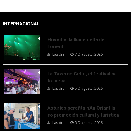
INTERNACIONAL
Eluveitie: la llume celta de
Lorient
Lasidra
7 D'agostu, 2026
La Taverne Celte, el festival na
to mesa
Lasidra
5 D'agostu, 2026
Asturies perafita n’An Oriant la
so promoción cultural y turística
Lasidra
3 D'agostu, 2026