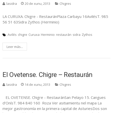
lasidra
20 de xunu, 2013
Chigres
LA CURUXA. Chigre - RestauránPlaza Carbayu 16AvilésT. 985
56 51 63Sidra Zythos (Herminio)
Avilés
chigre
Curuxa
Herminio
restaurán
sidra
Zythos
Leer más...
El Ovetense. Chigre – Restaurán
lasidra
14 de xunu, 2013
Chigres
EL OVETENSE. Chigre - RestauránSan Pelayo 15. Cangues
d'OnísT. 984 840 160 Roza Ver asitiamientu nel mapa La
mejor gastronomía en la primera capital de AsturiesDos son