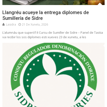
Llangréu acueye la entrega diplomes de
Sumillería de Sidre
Lasidra
21 De Xunetu, 2026
L’alumnáu que superó’l II Cursu de Sumiller de Sidre – Panel de Tastia
va recibir los sos diplomes esti xueves 23 de xunetu, a les