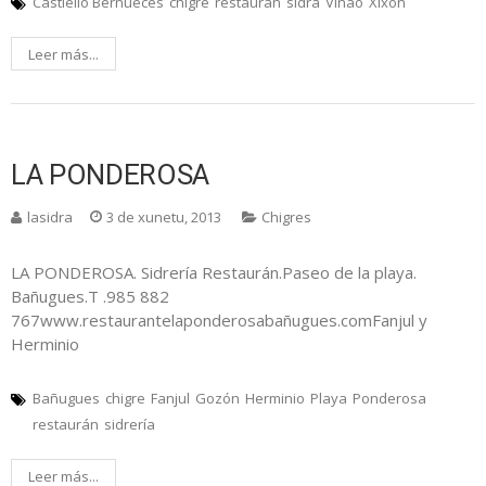
Castiello Bernueces
chigre
restaurán
sidra
Viñao
Xixón
Leer más...
LA PONDEROSA
lasidra
3 de xunetu, 2013
Chigres
LA PONDEROSA. Sidrería Restaurán.Paseo de la playa.
Bañugues.T .985 882
767www.restaurantelaponderosabañugues.comFanjul y
Herminio
Bañugues
chigre
Fanjul
Gozón
Herminio
Playa
Ponderosa
restaurán
sidrería
Leer más...