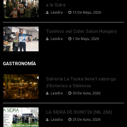
a la Sidre
Lasidra
15 De Mayu, 2026
Tuvimos nel Cider Salon Hungary
Lasidra
1 De Mayu, 2026
GASTRONOMÍA
Sidrería La Taska lleva’l saborgu
d’Asturies a Valencia
Lasidra
30 De Xunu, 2026
LA SIDRA DE XUNU’26 (Nb. 266)
Lasidra
25 De Xunu, 2026