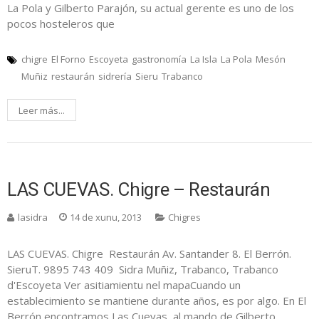
La Pola y Gilberto Parajón, su actual gerente es uno de los
pocos hosteleros que
chigre
El Forno
Escoyeta
gastronomía
La Isla
La Pola
Mesón
Muñiz
restaurán
sidrería
Sieru
Trabanco
Leer más...
LAS CUEVAS. Chigre – Restaurán
lasidra
14 de xunu, 2013
Chigres
LAS CUEVAS. Chigre Restaurán Av. Santander 8. El Berrón.
SieruT. 9895 743 409 Sidra Muñiz, Trabanco, Trabanco
d'Escoyeta Ver asitiamientu nel mapaCuando un
establecimiento se mantiene durante años, es por algo. En El
Berrón encontramos Las Cuevas, al mando de Gilberto