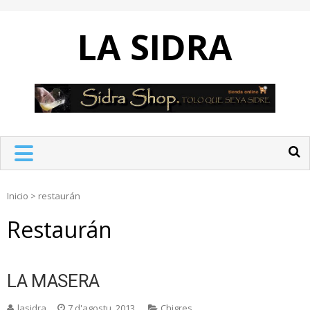
Skip
to
LA SIDRA
content
Inicio
>
restaurán
Restaurán
LA MASERA
lasidra
7 d'agostu, 2013
Chigres