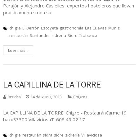
Parajón y Alejandro Casielles, expertos hosteleros que llevan
prácticamente toda su
chigre
El Berrón
Escoyeta
gastronomía
Las Cuevas
Muñiz
restaurán
Santander
sidrería
Sieru
Trabanco
Leer más...
LA CAPILLINA DE LA TORRE
lasidra
14 de xunu, 2013
Chigres
LA CAPILLINA DE LA TORRE. Chigre - RestauránCarme 19
baxu33300 VillaviciosaT. 608 49 02 17
chigre
restaurán
sidra
sidre
sidrería
Villaviciosa