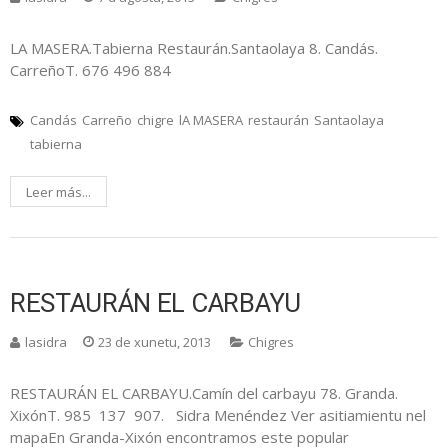
LA MASERA.Tabierna Restaurán.Santaolaya 8. Candás.
CarreñoT. 676 496 884
Candás
Carreño
chigre
lA MASERA
restaurán
Santaolaya
tabierna
Leer más...
RESTAURÁN EL CARBAYU
lasidra
23 de xunetu, 2013
Chigres
RESTAURÁN EL CARBAYU.Camín del carbayu 78. Granda.
XixónT. 985 137 907. Sidra Menéndez Ver asitiamientu nel
mapaEn Granda-Xixón encontramos este popular