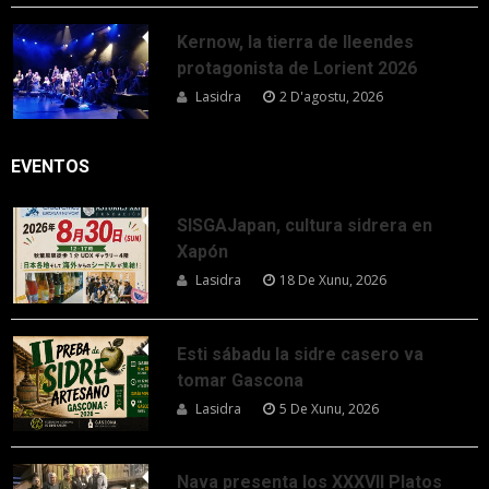
Kernow, la tierra de lleendes
protagonista de Lorient 2026
Lasidra
2 D'agostu, 2026
EVENTOS
SISGAJapan, cultura sidrera en
Xapón
Lasidra
18 De Xunu, 2026
Esti sábadu la sidre casero va
tomar Gascona
Lasidra
5 De Xunu, 2026
Nava presenta los XXXVII Platos