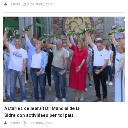
Lasidra
9 De Xunu, 2026
Asturies cellebra’l Díi Mundial de la
Sidre con actividaes per tol país
Lasidra
1 De Xunu, 2026