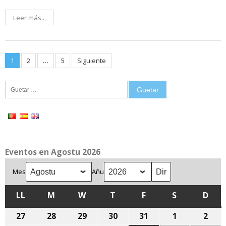
Leer más...
Posts
1
2
…
5
Siguiente
pagination
Guetar:
Eventos en Agostu 2026
Mes
Añu
LL
LLUNES
M
MARTES
W
MIÉRCOLES
T
XUEVES
F
VIENRES
S
SÁBADU
D
DOM
27
27
28
28
29
29
30
30
31
31
1
1
2
2