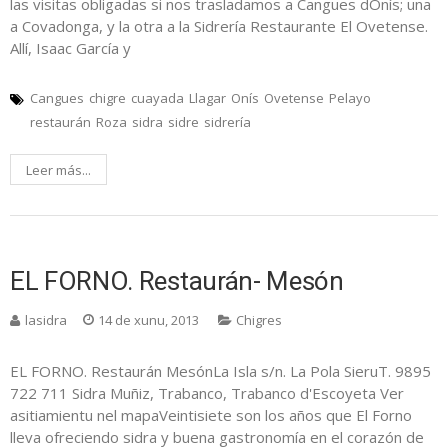
las visitas obligadas si nos trasladamos a Cangues dOnís; una
a Covadonga, y la otra a la Sidrería Restaurante El Ovetense.
Allí, Isaac García y
Cangues
chigre
cuayada
Llagar
Onís
Ovetense
Pelayo
restaurán
Roza
sidra
sidre
sidrería
Leer más...
EL FORNO. Restaurán- Mesón
lasidra
14 de xunu, 2013
Chigres
EL FORNO. Restaurán MesónLa Isla s/n. La Pola SieruT. 9895
722 711 Sidra Muñiz, Trabanco, Trabanco d'Escoyeta Ver
asitiamientu nel mapaVeintisiete son los años que El Forno
lleva ofreciendo sidra y buena gastronomía en el corazón de