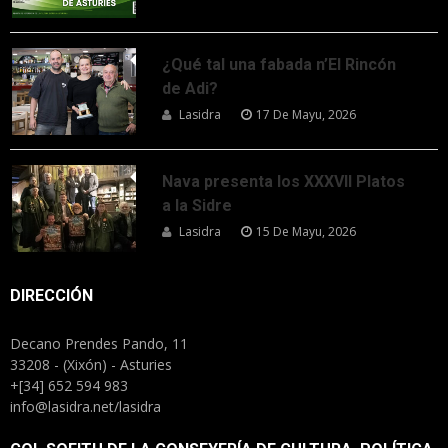
¿Qué tal una fabada n’El Rincón
de Adi?
Lasidra
17 De Mayu, 2026
Nava presenta los XXXVII Platos
a la Sidre
Lasidra
15 De Mayu, 2026
DIRECCIÓN
Decano Prendes Pando, 11
33208 - (Xixón) - Asturies
+[34] 652 594 983
info@lasidra.net/lasidra