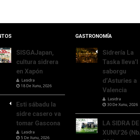
NTOS
GASTRONOMÍA
SISGAJapan,
Sidrería La
cultura sidrera
Taska lleva’l
en Xapón
saborgu
d’Asturies a
Lasidra
18 De Xunu, 2026
Valencia
Lasidra
Esti sábadu la
30 De Xunu, 2026
sidre casero va
tomar Gascona
LA SIDRA DE
XUNU’26 (Nb
Lasidra
5 De Xunu, 2026