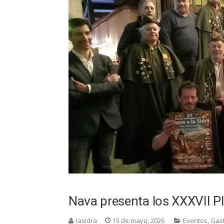
Nava presenta los XXXVII Pla
lasidra
15 de mayu, 2026
Eventos
,
Gas