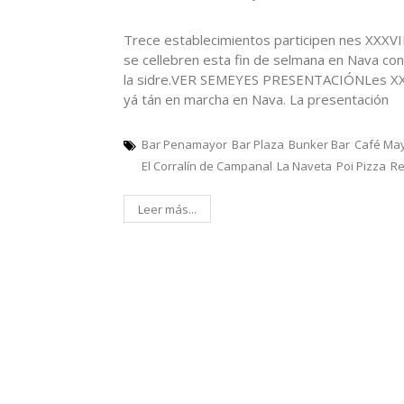
Trece establecimientos participen nes XXXVI
se cellebren esta fin de selmana en Nava co
la sidre.VER SEMEYES PRESENTACIÓNLes XXXV
yá tán en marcha en Nava. La presentación
Bar Penamayor
Bar Plaza
Bunker Bar
Café Ma
El Corralín de Campanal
La Naveta
Poi Pizza
Re
Leer más...