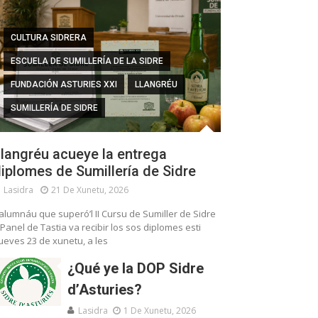
CULTURA SIDRERA
ESCUELA DE SUMILLERÍA DE LA SIDRE
FUNDACIÓN ASTURIES XXI
LLANGRÉU
SUMILLERÍA DE SIDRE
langréu acueye la entrega
iplomes de Sumillería de Sidre
Lasidra
21 De Xunetu, 2026
’alumnáu que superó’l II Cursu de Sumiller de Sidre
 Panel de Tastia va recibir los sos diplomes esti
ueves 23 de xunetu, a les
¿Qué ye la DOP Sidre
d’Asturies?
Lasidra
1 De Xunetu, 2026