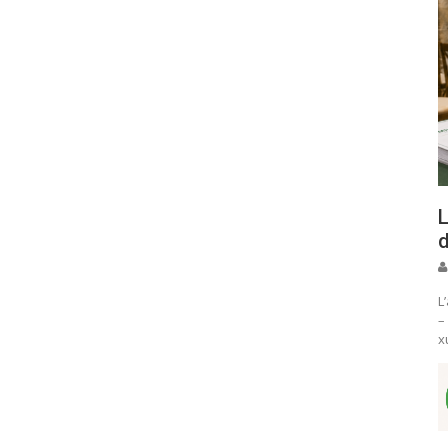
L
d
L
–
x