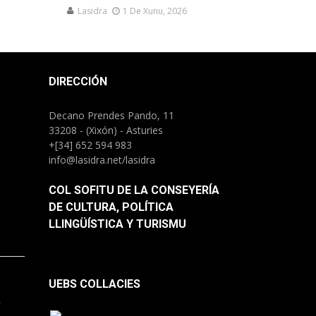
Lasidra
1 De Xunu, 2026
DIRECCIÓN
Decano Prendes Pando, 11
33208 - (Xixón) - Asturies
+[34] 652 594 983
info@lasidra.net/lasidra
COL SOFITU DE LA CONSEYERÍA
DE CULTURA, POLÍTICA
LLINGÜÍSTICA Y TURISMU
UEBS COLLACIES
.