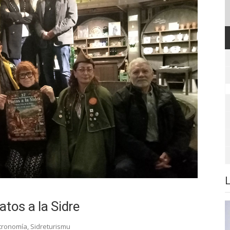
tos a la Sidre
tronomía
,
Sidreturismu