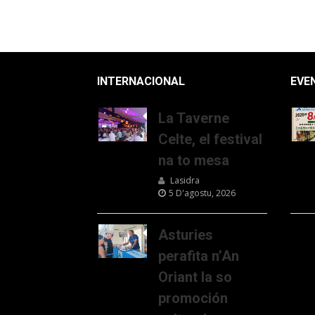
INTERNACIONAL
EVE
La Taverne
Celte, el festival
na to mesa
Lasidra
5 D'agostu, 2026
Asturies
perafita n’An
Oriant la so
promoción