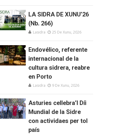
LA SIDRA DE XUNU’26
(Nb. 266)
Lasidra
25 De Xunu, 2026
Endovélico, referente
internacional de la
cultura sidrera, reabre
en Porto
Lasidra
9 De Xunu, 2026
Asturies cellebra’l Díi
Mundial de la Sidre
con actividaes per tol
país