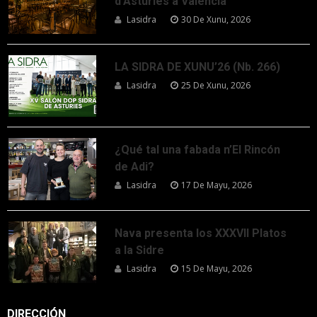
d’Asturies a Valencia
Lasidra
30 De Xunu, 2026
LA SIDRA DE XUNU’26 (Nb. 266)
Lasidra
25 De Xunu, 2026
¿Qué tal una fabada n’El Rincón
de Adi?
Lasidra
17 De Mayu, 2026
Nava presenta los XXXVII Platos
a la Sidre
Lasidra
15 De Mayu, 2026
DIRECCIÓN