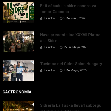
Esti sábadu la sidre casero va
tomar Gascona
Lasidra
5 De Xunu, 2026
Nava presenta los XXXVII Platos
a la Sidre
Lasidra
15 De Mayu, 2026
Tuvimos nel Cider Salon Hungary
Lasidra
1 De Mayu, 2026
GASTRONOMÍA
Sidrería La Taska lleva’l saborgu