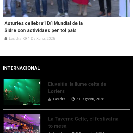
Asturies cellebra’l Díi Mundial de la
Sidre con actividaes per tol país
Lasidra
1 De Xunu, 2026
INTERNACIONAL
Eluveitie: la llume celta de
Lorient
Lasidra
7 D'agostu, 2026
La Taverne Celte, el festival na
to mesa