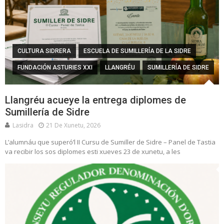
CULTURA SIDRERA
ESCUELA DE SUMILLERÍA DE LA SIDRE
FUNDACIÓN ASTURIES XXI
LLANGRÉU
SUMILLERÍA DE SIDRE
Llangréu acueye la entrega diplomes de
Sumillería de Sidre
Lasidra
21 De Xunetu, 2026
L’alumnáu que superó’l II Cursu de Sumiller de Sidre – Panel de Tastia
va recibir los sos diplomes esti xueves 23 de xunetu, a les