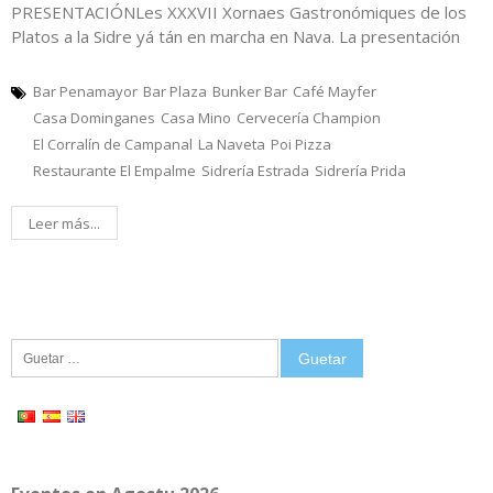
PRESENTACIÓNLes XXXVII Xornaes Gastronómiques de los
Platos a la Sidre yá tán en marcha en Nava. La presentación
Bar Penamayor
Bar Plaza
Bunker Bar
Café Mayfer
Casa Dominganes
Casa Mino
Cervecería Champion
El Corralín de Campanal
La Naveta
Poi Pizza
Restaurante El Empalme
Sidrería Estrada
Sidrería Prida
Leer más...
Guetar: