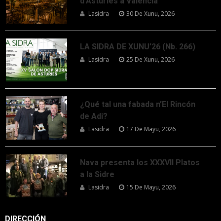
d’Asturies a Valencia
Lasidra
30 De Xunu, 2026
LA SIDRA DE XUNU’26 (Nb. 266)
Lasidra
25 De Xunu, 2026
¿Qué tal una fabada n’El Rincón
de Adi?
Lasidra
17 De Mayu, 2026
Nava presenta los XXXVII Platos
a la Sidre
Lasidra
15 De Mayu, 2026
DIRECCIÓN