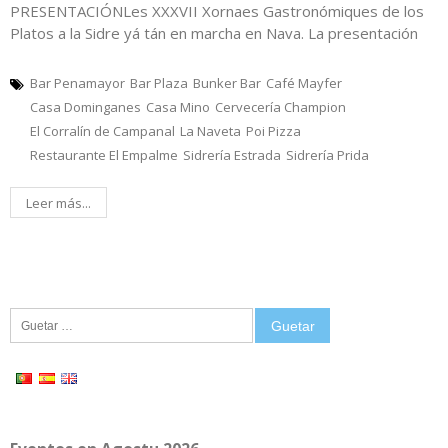
PRESENTACIÓNLes XXXVII Xornaes Gastronómiques de los
Platos a la Sidre yá tán en marcha en Nava. La presentación
Bar Penamayor
Bar Plaza
Bunker Bar
Café Mayfer
Casa Dominganes
Casa Mino
Cervecería Champion
El Corralín de Campanal
La Naveta
Poi Pizza
Restaurante El Empalme
Sidrería Estrada
Sidrería Prida
Leer más...
Guetar: