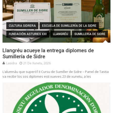
CULTURA SIDRERA
ESCUELA DE SUMILLERÍA DE LA SIDRE
FUNDACIÓN ASTURIES XXI
LLANGRÉU
SUMILLERÍA DE SIDRE
Llangréu acueye la entrega diplomes de
Sumillería de Sidre
Lasidra
21 De Xunetu, 2026
L’alumnáu que superó’l II Cursu de Sumiller de Sidre – Panel de Tastia
va recibir los sos diplomes esti xueves 23 de xunetu, a les