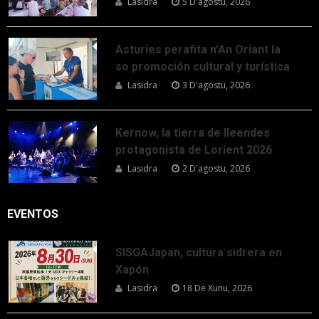
Lasidra
5 D'agostu, 2026
Asturies perafita n’An Oriant la
so promoción cultural y turística
Lasidra
3 D'agostu, 2026
Kernow, la tierra de lleendes
protagonista de Lorient 2026
Lasidra
2 D'agostu, 2026
EVENTOS
SISGAJapan, cultura sidrera en
Xapón
Lasidra
18 De Xunu, 2026