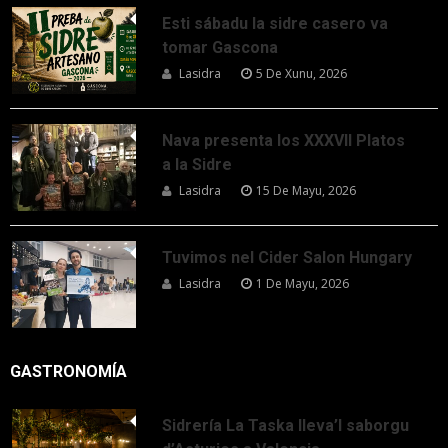
Esti sábadu la sidre casero va
tomar Gascona
Lasidra
5 De Xunu, 2026
Nava presenta los XXXVII Platos
a la Sidre
Lasidra
15 De Mayu, 2026
Tuvimos nel Cider Salon Hungary
Lasidra
1 De Mayu, 2026
GASTRONOMÍA
Sidrería La Taska lleva’l saborgu