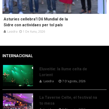
Asturies cellebra’l Díi Mundial de la
Sidre con actividaes per tol país
Lasidra
1 De Xunu, 2026
INTERNACIONAL
Eluveitie: la llume celta de
Lorient
Lasidra
7 D'agostu, 2026
La Taverne Celte, el festival na
to mesa