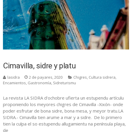
Cimavilla, sidre y platu
lasidra
2 de payares, 2020
Chigres
,
Cultura sidrera
,
Encamientos
,
Gastronomía
,
Sidreturismu
La revista LA SIDRA d'ochobre ufierta un estupendu artículu
proponiendo los meyores chigres de Cimavilla -Xixón- onde
poder esfrutar de bona sidre, bona mesa, y meyor tratu.LA
SIDRA.- Cimavilla tien arume a mar y a sidre. De lo primero
tien la culpa el so estupendu allugamientu na península playa,
de