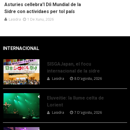
Asturies cellebra’l Díi Mundial de la
Sidre con actividaes per tol país
Lasidra
1 De Xunu, 2026
INTERNACIONAL
SISGAJapan, el focu
internacional de la sidre
Lasidra
8 D'agostu, 2026
Eluveitie: la llume celta de
Lorient
Lasidra
7 D'agostu, 2026