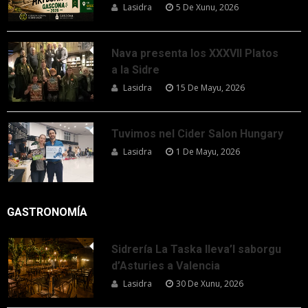
Lasidra
5 De Xunu, 2026
Nava presenta los XXXVII Platos
a la Sidre
Lasidra
15 De Mayu, 2026
Tuvimos nel Cider Salon Hungary
Lasidra
1 De Mayu, 2026
GASTRONOMÍA
Sidrería La Taska lleva’l saborgu
d’Asturies a Valencia
Lasidra
30 De Xunu, 2026