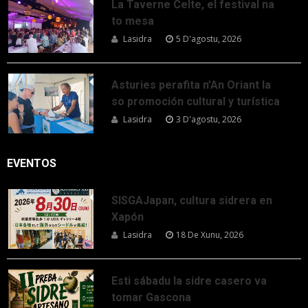
La Taverne Celte, el festival na
to mesa
Lasidra
5 D'agostu, 2026
Asturies perafita n’An Oriant la
so promoción cultural y turística
Lasidra
3 D'agostu, 2026
EVENTOS
SISGAJapan, cultura sidrera en
Xapón
Lasidra
18 De Xunu, 2026
Esti sábadu la sidre casero va
tomar Gascona