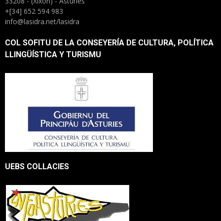
33208 - (Xixón) - Asturies
+[34] 652 594 983
info@lasidra.net/lasidra
COL SOFITU DE LA CONSEYERÍA DE CULTURA, POLÍTICA
LLINGÜÍSTICA Y TURISMU
UEBS COLLACIES