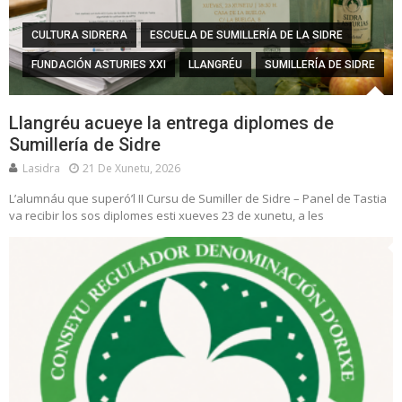
CULTURA SIDRERA
ESCUELA DE SUMILLERÍA DE LA SIDRE
FUNDACIÓN ASTURIES XXI
LLANGRÉU
SUMILLERÍA DE SIDRE
Llangréu acueye la entrega diplomes de
Sumillería de Sidre
Lasidra
21 De Xunetu, 2026
L’alumnáu que superó’l II Cursu de Sumiller de Sidre – Panel de Tastia
va recibir los sos diplomes esti xueves 23 de xunetu, a les