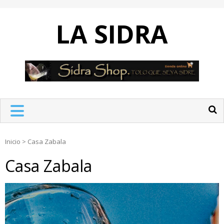
Skip
to
LA SIDRA
content
Inicio
>
Casa Zabala
Casa Zabala