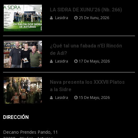
LA SIDRA DE XUNU’26 (Nb. 266)
Lasidra
25 De Xunu, 2026
¿Qué tal una fabada n’El Rincón
de Adi?
Lasidra
17 De Mayu, 2026
Nava presenta los XXXVII Platos
a la Sidre
Lasidra
15 De Mayu, 2026
DIRECCIÓN
Decano Prendes Pando, 11