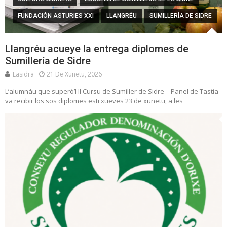
FUNDACIÓN ASTURIES XXI
LLANGRÉU
SUMILLERÍA DE SIDRE
Llangréu acueye la entrega diplomes de
Sumillería de Sidre
Lasidra
21 De Xunetu, 2026
L’alumnáu que superó’l II Cursu de Sumiller de Sidre – Panel de Tastia
va recibir los sos diplomes esti xueves 23 de xunetu, a les