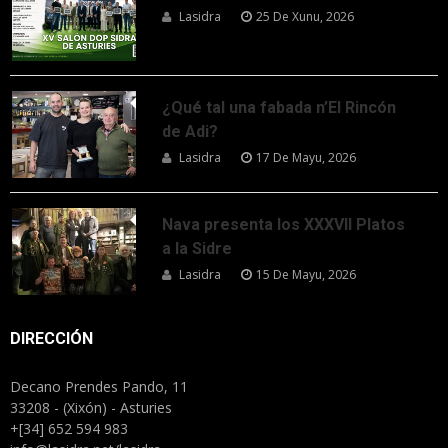
Lasidra
25 De Xunu, 2026
¿Qué tal una fabada n’El Rincón
de Adi?
Lasidra
17 De Mayu, 2026
Nava presenta los XXXVII Platos
a la Sidre
Lasidra
15 De Mayu, 2026
DIRECCIÓN
Decano Prendes Pando, 11
33208 - (Xixón) - Asturies
+[34] 652 594 983