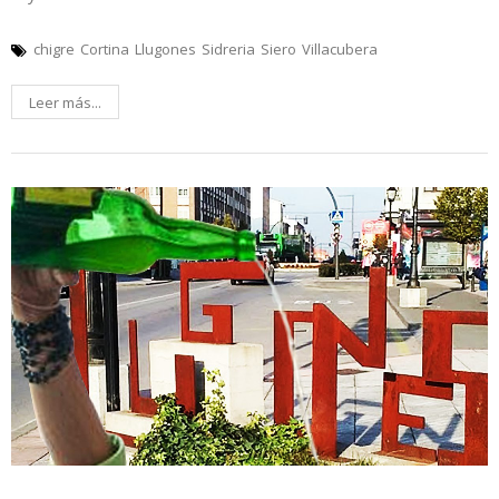
chigre
Cortina
Llugones
Sidreria
Siero
Villacubera
Leer más...