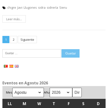
chigre
Javi
Llugones
sidra
sidrería
Sieru
Leer más...
Posts
1
2
Siguiente
pagination
Guetar:
Eventos en Agostu 2026
Mes
Añu
LL
LLUNES
M
MARTES
W
MIÉRCOLES
T
XUEVES
F
VIENRES
S
SÁBADU
D
DOM