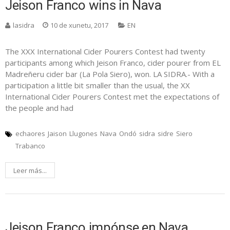
Jeison Franco wins in Nava
lasidra
10 de xunetu, 2017
EN
The XXX International Cider Pourers Contest had twenty
participants among which Jeison Franco, cider pourer from EL
Madreñeru cider bar (La Pola Siero), won. LA SIDRA.- With a
participation a little bit smaller than the usual, the XX
International Cider Pourers Contest met the expectations of
the people and had
echaores
Jaison
Llugones
Nava
Ondó
sidra
sidre
Siero
Trabanco
Leer más...
Jeison Franco impónse en Nava