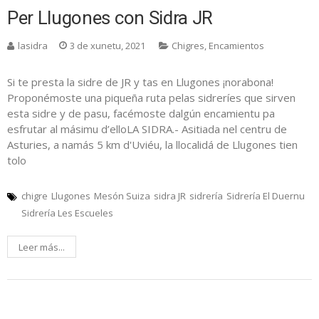
Per Llugones con Sidra JR
lasidra
3 de xunetu, 2021
Chigres
,
Encamientos
Si te presta la sidre de JR y tas en Llugones ¡norabona!
Proponémoste una piqueña ruta pelas sidreríes que sirven
esta sidre y de pasu, facémoste dalgún encamientu pa
esfrutar al másimu d’elloLA SIDRA.- Asitiada nel centru de
Asturies, a namás 5 km d'Uviéu, la llocalidá de Llugones tien
tolo
chigre
Llugones
Mesón Suiza
sidra JR
sidrería
Sidrería El Duernu
Sidrería Les Escueles
Leer más...