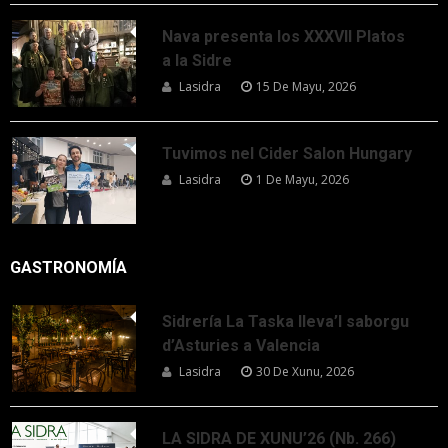
Nava presenta los XXXVII Platos
a la Sidre
Lasidra
15 De Mayu, 2026
Tuvimos nel Cider Salon Hungary
Lasidra
1 De Mayu, 2026
GASTRONOMÍA
Sidrería La Taska lleva’l saborgu
d’Asturies a Valencia
Lasidra
30 De Xunu, 2026
LA SIDRA DE XUNU’26 (Nb. 266)