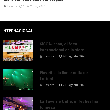
Lasidra
1 De Xunu, 2026
INTERNACIONAL
SISGAJapan, el focu
internacional de la sidre
Lasidra
8 D'agostu, 2026
Eluveitie: la llume celta de
Lorient
Lasidra
7 D'agostu, 2026
La Taverne Celte, el festival na
to mesa