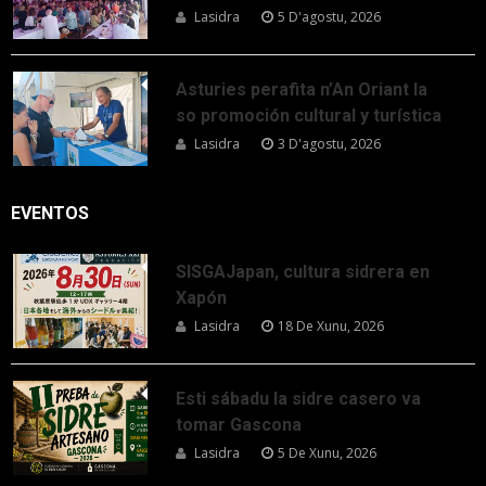
Lasidra
5 D'agostu, 2026
Asturies perafita n’An Oriant la
so promoción cultural y turística
Lasidra
3 D'agostu, 2026
EVENTOS
SISGAJapan, cultura sidrera en
Xapón
Lasidra
18 De Xunu, 2026
Esti sábadu la sidre casero va
tomar Gascona
Lasidra
5 De Xunu, 2026