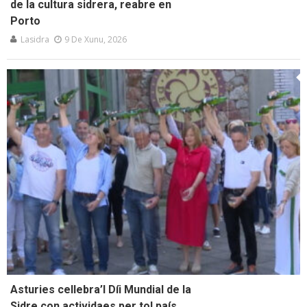
de la cultura sidrera, reabre en
Porto
Lasidra
9 De Xunu, 2026
Asturies cellebra’l Díi Mundial de la
Sidre con actividaes per tol país