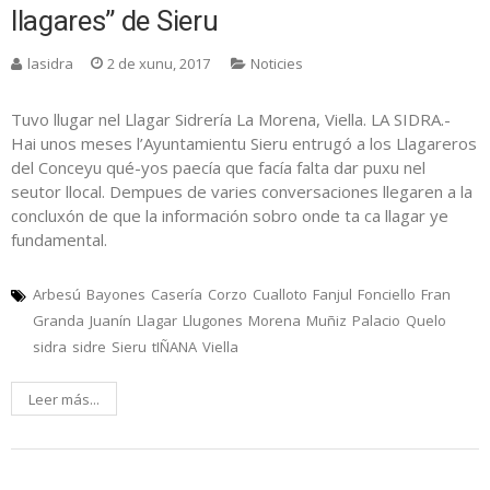
llagares” de Sieru
lasidra
2 de xunu, 2017
Noticies
Tuvo llugar nel Llagar Sidrería La Morena, Viella. LA SIDRA.-
Hai unos meses l’Ayuntamientu Sieru entrugó a los Llagareros
del Conceyu qué-yos paecía que facía falta dar puxu nel
seutor llocal. Dempues de varies conversaciones llegaren a la
concluxón de que la información sobro onde ta ca llagar ye
fundamental.
Arbesú
Bayones
Casería
Corzo
Cualloto
Fanjul
Fonciello
Fran
Granda
Juanín
Llagar
Llugones
Morena
Muñiz
Palacio
Quelo
sidra
sidre
Sieru
tIÑANA
Viella
Leer más...