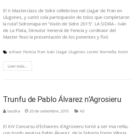
El II Masterclass de Sidre cellebróse nel Llagar de Fran en
Llugones, y cuntó cola participación de tolos que completaron
la ruta’l Sidromapa en “Xixón de Sidre 2015”. LA SIDRA.- Iván
de La Plata, Direutor Xeneral de Fenicia y cordinaor del
Master fexo la presentación de los ponentes y fixó
echaor
Fenicia
Fran
Iván
Llagar
Llugones
Loreto
Norniella
Xixón
Leer más...
Trunfu de Pablo Álvarez n’Agrosieru
lasidra
20 de setiembre, 2015
AS
El XIV Concursu d'Echaores d'Agrosieru tornó a ser mui reñíu,
con trunfu ginal pa Pablo Álvarez, de la Sidrería Fonte Villoria