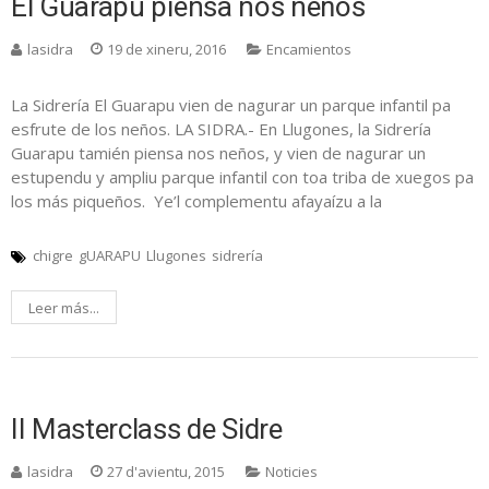
El Guarapu piensa nos neños
lasidra
19 de xineru, 2016
Encamientos
La Sidrería El Guarapu vien de nagurar un parque infantil pa
esfrute de los neños. LA SIDRA.- En Llugones, la Sidrería
Guarapu tamién piensa nos neños, y vien de nagurar un
estupendu y ampliu parque infantil con toa triba de xuegos pa
los más piqueños. Ye’l complementu afayaízu a la
chigre
gUARAPU
Llugones
sidrería
Leer más...
II Masterclass de Sidre
lasidra
27 d'avientu, 2015
Noticies