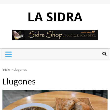
Skip
to
LA SIDRA
content
Inicio
>
Llugones
Llugones