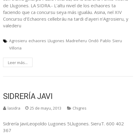
de Llugones. LA SIDRA.- L'altu nivel de los echaores ta
faciendo que ca concursu seya más igualáu. Asina, nel XIV
Concursu d'Echaores cellebráu na tardi d'ayeri n'Agrosieru, y
valederu
Agrosieru
echaores
Llugones
Madreñeru
Ondó
Pablo
Sieru
Villoria
Leer más...
SIDRERÍA JAVI
lasidra
25 de mayu, 2013
Chigres
Sidrería JaviLeopoldo Lugones 5Llugones. SieruT. 600 402
367