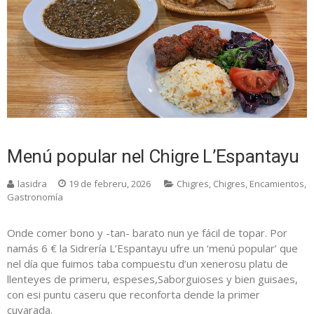
Menú popular nel Chigre L’Espantayu
lasidra
19 de febreru, 2026
Chigres
,
Chigres
,
Encamientos
,
Gastronomía
Onde comer bono y -tan- barato nun ye fácil de topar. Por
namás 6 € la Sidrería L’Espantayu ufre un ‘menú popular’ que
nel día que fuimos taba compuestu d’un xenerosu platu de
llenteyes de primeru, espeses,Saborguioses y bien guisaes,
con esi puntu caseru que reconforta dende la primer
cuyarada.