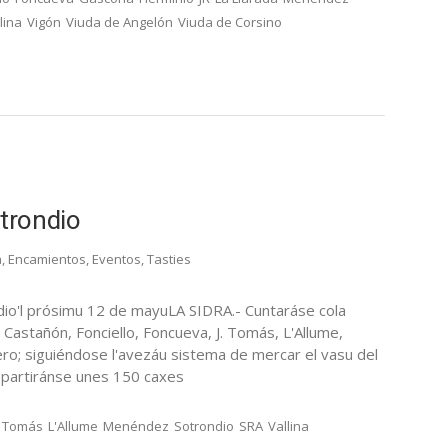
lina
Vigón
Viuda de Angelón
Viuda de Corsino
otrondio
a
,
Encamientos
,
Eventos
,
Tasties
dio'l prósimu 12 de mayuLA SIDRA.- Cuntaráse cola
, Castañón, Fonciello, Foncueva, J. Tomás, L'Allume,
ro; siguiéndose l'avezáu sistema de mercar el vasu del
epartiránse unes 150 caxes
. Tomás
L'Allume
Menéndez
Sotrondio
SRA
Vallina