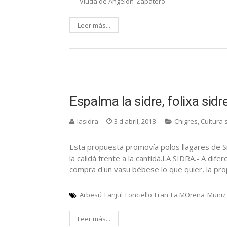
Viuda de Angelón
Zapatero
Leer más...
Espalma la sidre, folixa sidr
lasidra
3 d'abril, 2018
Chigres
,
Cultura 
Esta propuesta promovía polos llagares de Sie
la calidá frente a la cantidá.LA SIDRA.- A dife
compra d'un vasu bébese lo que quier, la pr
Arbesú
Fanjul
Fonciello
Fran
La MOrena
Muñiz
Leer más...