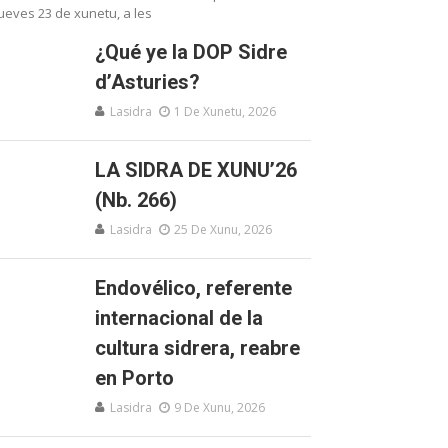
ueves 23 de xunetu, a les
¿Qué ye la DOP Sidre
d’Asturies?
Lasidra
1 De Xunetu, 2026
LA SIDRA DE XUNU’26
(Nb. 266)
Lasidra
25 De Xunu, 2026
Endovélico, referente
internacional de la
cultura sidrera, reabre
en Porto
Lasidra
9 De Xunu, 2026