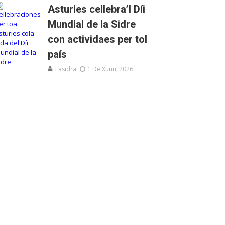
Asturies cellebra’l Díi
Mundial de la Sidre
con actividaes per tol
país
Lasidra
1 De Xunu, 2026