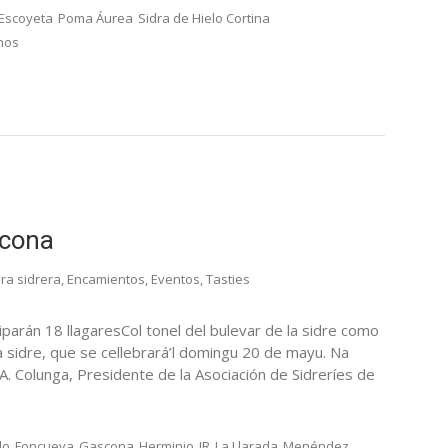
Escoyeta
Poma Áurea
Sidra de Hielo Cortina
hos
scona
ura sidrera
,
Encamientos
,
Eventos
,
Tasties
parán 18 llagaresCol tonel del bulevar de la sidre como
a sidre, que se cellebrará’l domingu 20 de mayu. Na
. Colunga, Presidente de la Asociación de Sidreríes de
lo
Foncueva
Gascona
Herminio
JR
La Llarada
Menéndez