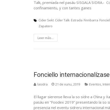
Talk, premiada nel pasáu SISGALA SIDRA.- Co
confinamientu, y con tantes ganes
Cider Sekt
Cider Talk
Estrada
Finnbarra
Fonciel
Zapatero
Leer más...
Fonciello internacionalízase
lasidra
21 de xunu, 2019
Eventos
,
Inte
El llagar sierense lleva la so sidre a China y
pasáu en “Foodex 2019” presentando la so sidr
presencia nel eventu sidreru internacional m