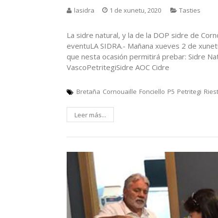
lasidra
1 de xunetu, 2020
Tasties
La sidre natural, y la de la DOP sidre de Corn
eventuLA SIDRA.- Mañana xueves 2 de xunetu 
que nesta ocasión permitirá prebar: Sidre Nat
VascoPetritegiSidre AOC Cidre
Bretaña
Cornouaille
Fonciello
P5
Petritegi
Ries
Leer más...