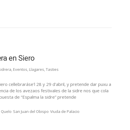
era en Siero
sidrera
,
Eventos
,
Llagares
,
Tasties
ro cellebraráse'l 28 y 29 d'abril, y pretende dar puxu a
rencia de los avezaos festivales de la sidre nos que cola
opuesta de “Espalma la sidre” pretende
Quelo
San Juan del Obispo
Viuda de Palacio