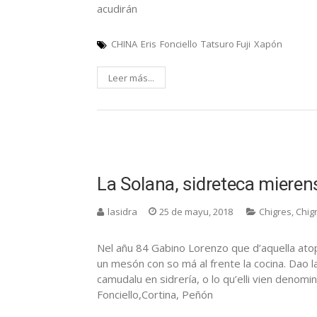
acudirán
CHINA
Eris
Fonciello
Tatsuro Fuji
Xapón
Leer más...
La Solana, sidreteca mieren
lasidra
25 de mayu, 2018
Chigres
,
Chig
Nel añu 84 Gabino Lorenzo que d’aquella at
un mesón con so má al frente la cocina. Dao 
camudalu en sidrería, o lo qu’elli vien denomi
Fonciello,Cortina, Peñón