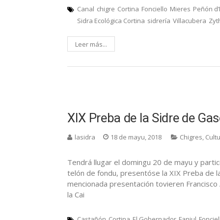
Canal
chigre
Cortina
Fonciello
Mieres
Peñón d’
Sidra Ecológica Cortina
sidrería
Villacubera
Zyt
Leer más...
XIX Preba de la Sidre de Ga
lasidra
18 de mayu, 2018
Chigres
,
Cult
Tendrá llugar el domingu 20 de mayu y partici
telón de fondu, presentóse la XIX Preba de l
mencionada presentación tovieren Francisco A
la Cai
Castañón
Cortina
El Gobernador
Fanjul
Fonciel