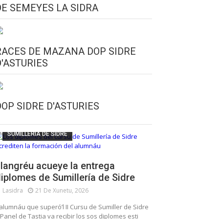
DE SEMEYES LA SIDRA
RACES DE MAZANA DOP SIDRE
D'ASTURIES
CULTURA SIDRERA
ESCUELA DE SUMILLERÍA DE LA SIDRE
DOP SIDRE D'ASTURIES
FUNDACIÓN ASTURIES XXI
LLANGRÉU
SUMILLERÍA DE SIDRE
langréu acueye la entrega
iplomes de Sumillería de Sidre
Lasidra
21 De Xunetu, 2026
’alumnáu que superó’l II Cursu de Sumiller de Sidre
 Panel de Tastia va recibir los sos diplomes esti