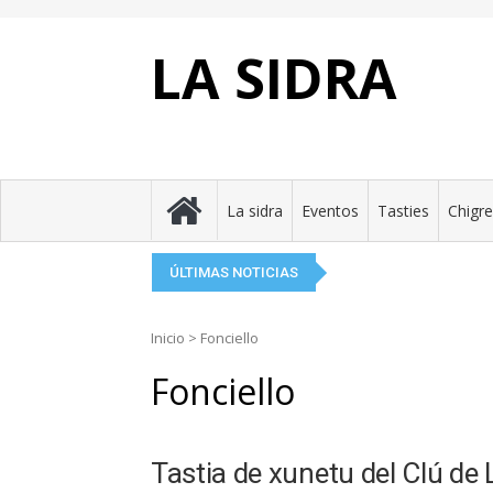
Skip
to
content
LA SIDRA
Eluveitie: la llume cel
Perlora brinda pola s
El Festival de la Sidr
La Taverne Celte, el 
Tierra Astur presenta 
La sidra
Eventos
Tasties
Chigr
ÚLTIMAS NOTICIAS
Inicio
>
Fonciello
Fonciello
Tastia de xunetu del Clú de