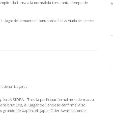
mplicada torna a la normalidá tres tantu tiempu de
x
lo
Llagar de Bernueces
Piloñu
Sidría
SISGA
Viuda de Corsino
rnacional
,
Llagares
 Xapón.LA SIDRA.- Tres la participación nel mes de marzu
e brut Eris, el Llagar de Fonciello confirma la so
ás grande de Xapón, el “Japan Cider Awards”, onde