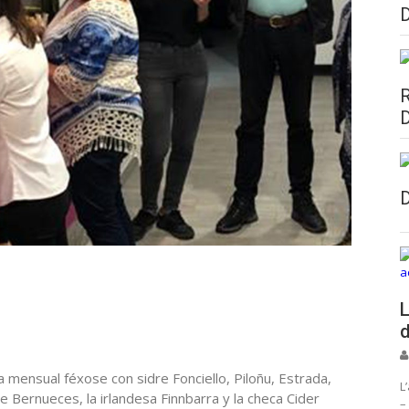
L
d
ia mensual féxose con sidre Fonciello, Piloñu, Estrada,
L
de Bernueces, la irlandesa Finnbarra y la checa Cider
–