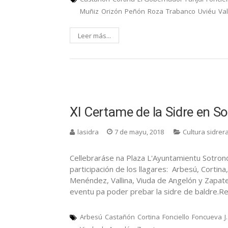
Muñiz
Orizón
Peñón
Roza
Trabanco
Uviéu
Val
Leer más...
XI Certame de la Sidre en S
lasidra
7 de mayu, 2018
Cultura sidrer
Cellebraráse na Plaza L'Ayuntamientu Sotron
participación de los llagares: Arbesú, Cortina
Menéndez, Vallina, Viuda de Angelón y Zapate
eventu pa poder prebar la sidre de baldre.R
Arbesú
Castañón
Cortina
Fonciello
Foncueva
J