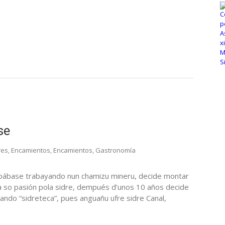
se
res
,
Encamientos
,
Encamientos
,
Gastronomía
opábase trabayando nun chamizu mineru, decide montar
la so pasión pola sidre, dempués d’unos 10 años decide
nando “sidreteca”, pues anguañu ufre sidre Canal,