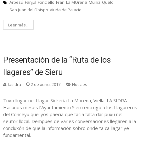
Arbesú
Fanjul
Fonciello
Fran
La MOrena
Muñiz
Quelo
San Juan del Obispo
Viuda de Palacio
Leer más...
Presentación de la “Ruta de los
llagares” de Sieru
lasidra
2 de xunu, 2017
Noticies
Tuvo llugar nel Llagar Sidrería La Morena, Viella. LA SIDRA.-
Hai unos meses l’Ayuntamientu Sieru entrugó a los Llagareros
del Conceyu qué-yos paecía que facía falta dar puxu nel
seutor llocal. Dempues de varies conversaciones llegaren a la
concluxón de que la información sobro onde ta ca llagar ye
fundamental.