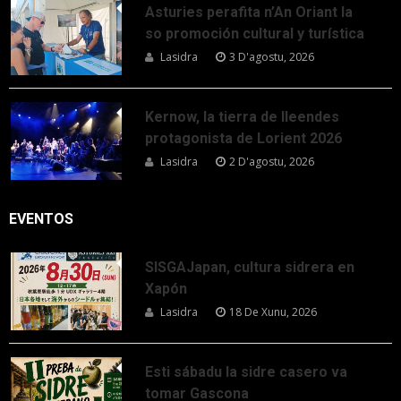
Asturies perafita n’An Oriant la
so promoción cultural y turística
Lasidra
3 D'agostu, 2026
Kernow, la tierra de lleendes
protagonista de Lorient 2026
Lasidra
2 D'agostu, 2026
EVENTOS
SISGAJapan, cultura sidrera en
Xapón
Lasidra
18 De Xunu, 2026
Esti sábadu la sidre casero va
tomar Gascona