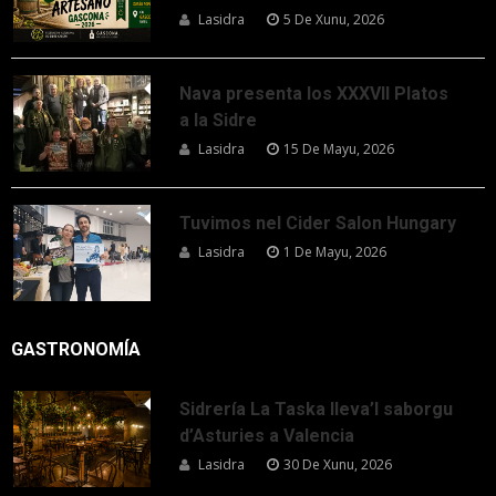
Lasidra
5 De Xunu, 2026
Nava presenta los XXXVII Platos
a la Sidre
Lasidra
15 De Mayu, 2026
Tuvimos nel Cider Salon Hungary
Lasidra
1 De Mayu, 2026
GASTRONOMÍA
Sidrería La Taska lleva’l saborgu
d’Asturies a Valencia
Lasidra
30 De Xunu, 2026