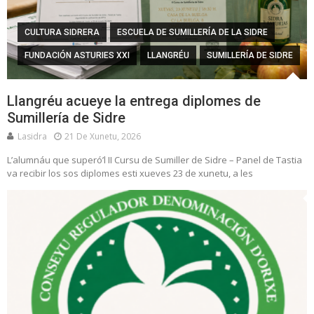
CULTURA SIDRERA
ESCUELA DE SUMILLERÍA DE LA SIDRE
FUNDACIÓN ASTURIES XXI
LLANGRÉU
SUMILLERÍA DE SIDRE
Llangréu acueye la entrega diplomes de
Sumillería de Sidre
Lasidra
21 De Xunetu, 2026
L’alumnáu que superó’l II Cursu de Sumiller de Sidre – Panel de Tastia
va recibir los sos diplomes esti xueves 23 de xunetu, a les