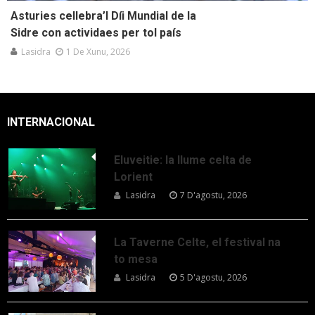
Asturies cellebra’l Díi Mundial de la
Sidre con actividaes per tol país
Lasidra
1 De Xunu, 2026
INTERNACIONAL
Eluveitie: la llume celta de
Lorient
Lasidra
7 D'agostu, 2026
La Taverne Celte, el festival na
to mesa
Lasidra
5 D'agostu, 2026