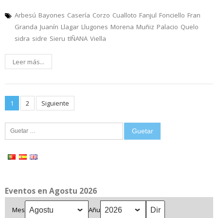
Arbesú
Bayones
Casería
Corzo
Cualloto
Fanjul
Fonciello
Fran
Granda
Juanín
Llagar
Llugones
Morena
Muñiz
Palacio
Quelo
sidra
sidre
Sieru
tIÑANA
Viella
Leer más...
Posts
1
2
Siguiente
pagination
Guetar:
Eventos en Agostu 2026
Mes
Añu