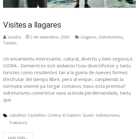
Visites a llagares
lasidra
2 de setiembre, 2020
Llagares
,
Sidreturismu
,
Tasties
Un encamientu interesante, cultural, divertíu y bien seguruLA
SIDRA.- Demientres esti andanciu l'ociu diversificóse y tantu
turistes como residentes tan a la gueta de nueves formes
d'esfrutar del tiempu llibre, pero al empar, cumpliendo la
normatia vixente pa torgar contaxos; baxo esta premisa'l
sidreturismu convirtióse nuna activida perdemandada, tantu
que
cabañón
Castañón
Cortina
El Gaitero
Quelo
Sidreturismu
Trabanco
Leer más...