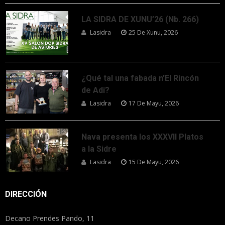
LA SIDRA DE XUNU’26 (Nb. 266)
Lasidra
25 De Xunu, 2026
¿Qué tal una fabada n’El Rincón
de Adi?
Lasidra
17 De Mayu, 2026
Nava presenta los XXXVII Platos
a la Sidre
Lasidra
15 De Mayu, 2026
DIRECCIÓN
Decano Prendes Pando, 11