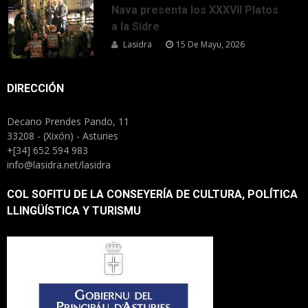
Nava presenta los XXXVII Platos
a la Sidre
Lasidra
15 De Mayu, 2026
DIRECCIÓN
Decano Prendes Pando, 11
33208 - (Xixón) - Asturies
+[34] 652 594 983
info@lasidra.net/lasidra
COL SOFITU DE LA CONSEYERÍA DE CULTURA, POLÍTICA
LLINGÜÍSTICA Y TURISMU