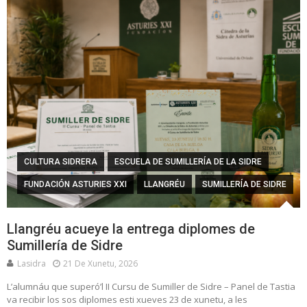
CULTURA SIDRERA
ESCUELA DE SUMILLERÍA DE LA SIDRE
FUNDACIÓN ASTURIES XXI
LLANGRÉU
SUMILLERÍA DE SIDRE
Llangréu acueye la entrega diplomes de
Sumillería de Sidre
Lasidra
21 De Xunetu, 2026
L’alumnáu que superó’l II Cursu de Sumiller de Sidre – Panel de Tastia
va recibir los sos diplomes esti xueves 23 de xunetu, a les