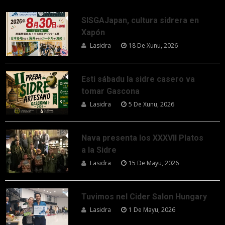
SISGAJapan, cultura sidrera en
Xapón
Lasidra
18 De Xunu, 2026
Esti sábadu la sidre casero va
tomar Gascona
Lasidra
5 De Xunu, 2026
Nava presenta los XXXVII Platos
a la Sidre
Lasidra
15 De Mayu, 2026
Tuvimos nel Cider Salon Hungary
Lasidra
1 De Mayu, 2026