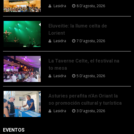
Lasidra
8 D'agostu, 2026
Eluveitie: la llume celta de
Lorient
Lasidra
7 D'agostu, 2026
La Taverne Celte, el festival na
to mesa
Lasidra
5 D'agostu, 2026
Asturies perafita n’An Oriant la
so promoción cultural y turística
Lasidra
3 D'agostu, 2026
EVENTOS