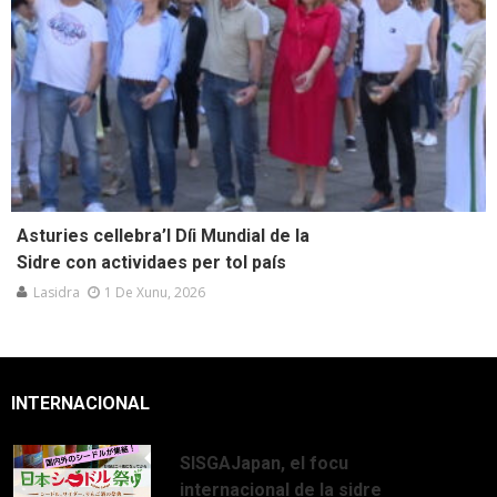
Asturies cellebra’l Díi Mundial de la
Sidre con actividaes per tol país
Lasidra
1 De Xunu, 2026
INTERNACIONAL
SISGAJapan, el focu
internacional de la sidre