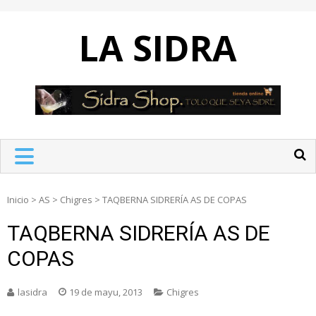
Skip
to
LA SIDRA
content
Inicio
>
AS
>
Chigres
>
TAQBERNA SIDRERÍA AS DE COPAS
TAQBERNA SIDRERÍA AS DE
COPAS
lasidra
19 de mayu, 2013
Chigres