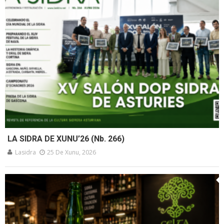
LA SIDRA DE XUNU’26 (Nb. 266)
Lasidra
25 De Xunu, 2026