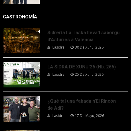
GASTRONOMÍA
Sidrería La Taska lleva’l saborgu
d’Asturies a Valencia
Lasidra
30 De Xunu, 2026
LA SIDRA DE XUNU’26 (Nb. 266)
Lasidra
25 De Xunu, 2026
¿Qué tal una fabada n’El Rincón
de Adi?
Lasidra
17 De Mayu, 2026