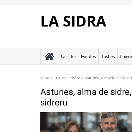
Skip
to
content
LA SIDRA
La sidra
Eventos
Tasties
Chigr
Inicio
>
Cultura sidrera
>
Asturies, alma de sidre, 
Asturies, alma de sidr
sidreru