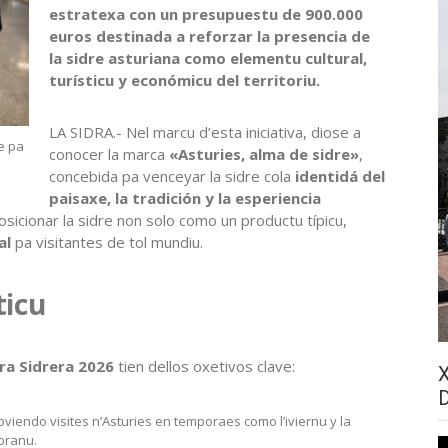
estratexa con un presupuestu de 900.000
euros destinada a reforzar la presencia de
la sidre asturiana como elementu cultural,
turísticu y económicu del territoriu.
LA SIDRA.- Nel marcu d’esta iniciativa, diose a
e pa
conocer la marca
«Asturies, alma de sidre»
,
concebida pa venceyar la sidre cola
identidá del
paisaxe, la tradición y la esperiencia
posicionar la sidre non solo como un productu típicu,
al
pa visitantes de tol mundiu.
ticu
ura Sidrera 2026
tien dellos oxetivos clave:
oviendo visites n’Asturies en temporaes como l’iviernu y la
branu.