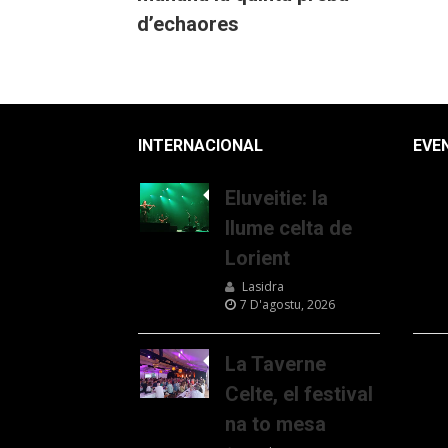
d’echaores
INTERNACIONAL
EVE
Eluveitie: la
llume celta de
Lorient
Lasidra
7 D'agostu, 2026
La Taverne
Celte, el festival
na to mesa