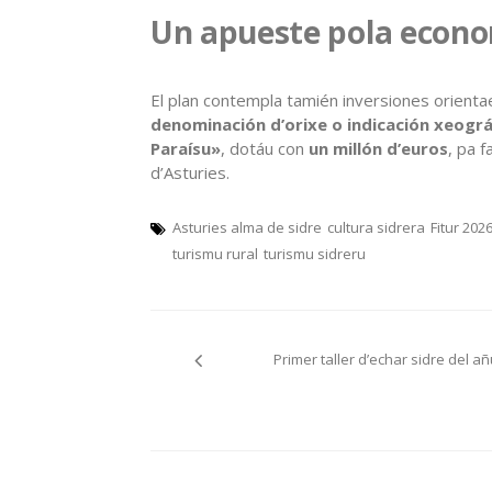
Un apueste pola econo
El plan contempla tamién inversiones orient
denominación d’orixe o indicación xeográ
Paraísu»
, dotáu con
un millón d’euros
, pa 
d’Asturies.
Asturies alma de sidre
cultura sidrera
Fitur 202
turismu rural
turismu sidreru
Navegación
Primer taller d’echar sidre del añ
pelos
artículos