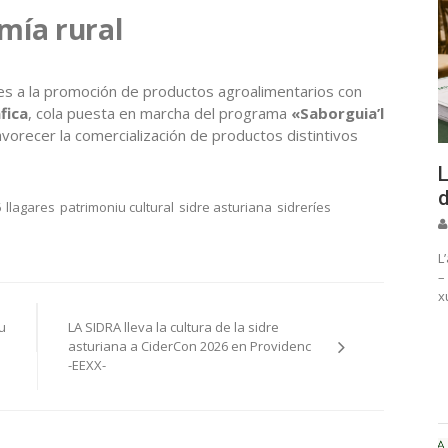
mía rural
aes a la promoción de productos agroalimentarios con
fica
, cola puesta en marcha del programa
«Saborguia’l
favorecer la comercialización de productos distintivos
L
d
6
llagares
patrimoniu cultural
sidre asturiana
sidreríes
L
–
x
u
LA SIDRA lleva la cultura de la sidre
asturiana a CiderCon 2026 en Providenc
-EEXX-