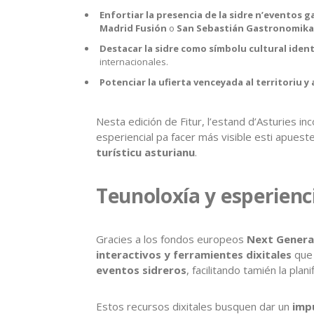
Enfortiar la presencia de la sidre n’eventos 
Madrid Fusión
o
San Sebastián Gastronomika
Destacar la sidre como símbolu cultural ident
internacionales.
Potenciar la ufierta venceyada al territoriu y 
Nesta edición de Fitur, l’estand d’Asturies i
esperiencial pa facer más visible esti apuest
turísticu asturianu
.
Teunoloxía y esperienci
Gracies a los fondos europeos
Next Genera
interactivos y ferramientes dixitales
que 
eventos sidreros
, facilitando tamién la pla
Estos recursos dixitales busquen dar un
imp