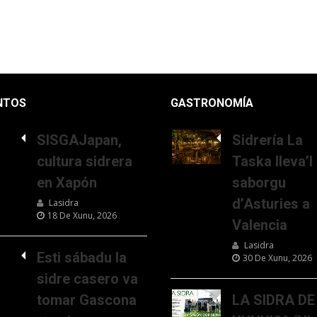
NTOS
GASTRONOMÍA
SISGAJapan,
Sidrería La
cultura sidrera
Taska lleva’l
en Xapón
saborgu
d’Asturies a
Lasidra
18 De Xunu, 2026
Valencia
Lasidra
Esti sábadu la
30 De Xunu, 2026
sidre casero va
tomar Gascona
LA SIDRA DE