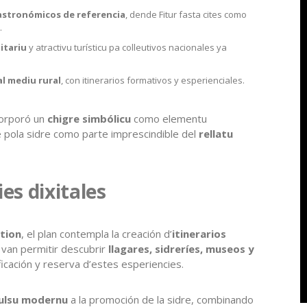
gastronómicos de referencia
, dende Fitur fasta cites como
.
itariu
y atractivu turísticu pa colleutivos nacionales ya
al mediu rural
, con itinerarios formativos y esperienciales.
ncorporó un
chigre simbólicu
como elementu
e pola sidre como parte imprescindible del
rellatu
es dixitales
tion
, el plan contempla la creación d’
itinerarios
van permitir descubrir
llagares, sidreríes, museos y
nificación y reserva d’estes esperiencies.
ulsu modernu
a la promoción de la sidre, combinando