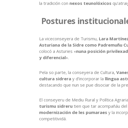
la tradición con
nexos teunolóxicos
qu’atrai
Postures institucional
La viceconseyera de Turismu,
Lara Martíne
Asturiana de la Sidre como Padremuñu Cu
colocó a Asturies «
nuna posición privilexad
y diferencial
».
Pela so parte, la conseyera de Cultura,
Vanes
cultura sidrera
y d’incorporar la
llingua ast
destacando que nun se pue disociar de la pr
El conseyeru de Mediu Rural y Política Agrari
turismu sidreru
tien que tar acompañáu del 
modernización de les pumaraes
y la incor
competitividá.