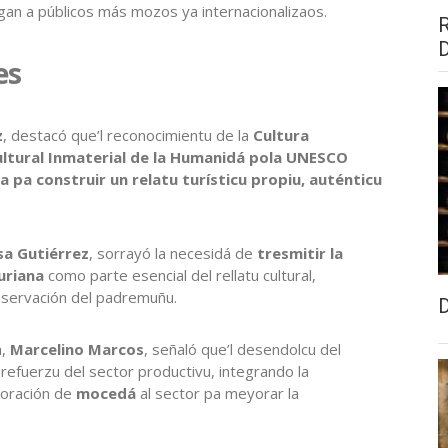
gan a públicos más mozos ya internacionalizaos.
es
z
, destacó que’l reconocimientu de la
Cultura
ltural Inmaterial de la Humanidá pola UNESCO
a pa construir un relatu turísticu propiu, auténticu
a Gutiérrez
, sorrayó la necesidá de
tresmitir la
uriana
como parte esencial del rellatu cultural,
eservación del padremuñu.
a,
Marcelino Marcos
, señaló que’l desendolcu del
refuerzu del sector productivu, integrando la
poración de
mocedá
al sector pa meyorar la