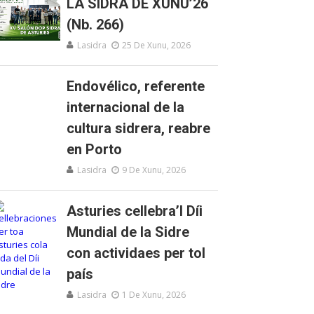
LA SIDRA DE XUNU’26
(Nb. 266)
Lasidra
25 De Xunu, 2026
Endovélico, referente
internacional de la
cultura sidrera, reabre
en Porto
Lasidra
9 De Xunu, 2026
Asturies cellebra’l Díi
Mundial de la Sidre
con actividaes per tol
país
Lasidra
1 De Xunu, 2026