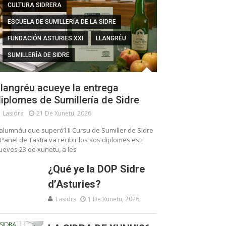
CULTURA SIDRERA
ESCUELA DE SUMILLERÍA DE LA SIDRE
FUNDACIÓN ASTURIES XXI
LLANGRÉU
SUMILLERÍA DE SIDRE
langréu acueye la entrega
iplomes de Sumillería de Sidre
Lasidra
21 De Xunetu, 2026
’alumnáu que superó’l II Cursu de Sumiller de Sidre
 Panel de Tastia va recibir los sos diplomes esti
ueves 23 de xunetu, a les
¿Qué ye la DOP Sidre
d’Asturies?
Lasidra
1 De Xunetu, 2026