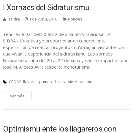
I Xornaes del Sidraturismu
lasidra
1 de xunu, 2016
Noticies
Tendrán llugar del 20 al 22 de xunu en Villaviciosa. LA
SIDRA.- L'oxetivu ye proporcionar un conocimientu
especializáu pa realizar proyeutos qu'atraigan visitantes pa
que vivan la esperiencia del sidraturismu. Les xornaes
llevaránse a cabu del 20 al 22 de xunu y sedrán impartíes por
José M. Areces Ávila (espertu n'enoturismu
CRDOP
llagares
pumarad
sidra
sidre
turismu
Leer más...
Optimismu ente los llagareros con