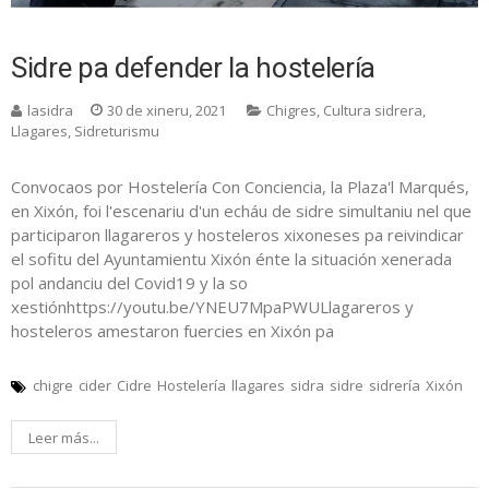
Sidre pa defender la hostelería
lasidra
30 de xineru, 2021
Chigres
,
Cultura sidrera
,
Llagares
,
Sidreturismu
Convocaos por Hostelería Con Conciencia, la Plaza'l Marqués,
en Xixón, foi l'escenariu d'un echáu de sidre simultaniu nel que
participaron llagareros y hosteleros xixoneses pa reivindicar
el sofitu del Ayuntamientu Xixón énte la situación xenerada
pol andanciu del Covid19 y la so
xestiónhttps://youtu.be/YNEU7MpaPWULlagareros y
hosteleros amestaron fuercies en Xixón pa
chigre
cider
Cidre
Hostelería
llagares
sidra
sidre
sidrería
Xixón
Leer más...