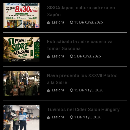
SISGAJapan, cultura sidrera en
Xapón
Lasidra
18 De Xunu, 2026
Esti sábadu la sidre casero va
tomar Gascona
Lasidra
5 De Xunu, 2026
Nava presenta los XXXVII Platos
a la Sidre
Lasidra
15 De Mayu, 2026
Tuvimos nel Cider Salon Hungary
Lasidra
1 De Mayu, 2026