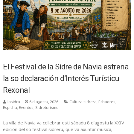
El Festival de la Sidre de Navia estrena
la so declaración d’Interés Turísticu
Rexonal
lasidra
6 d'agostu, 2026
Cultura sidrera
,
Echaores
,
Espicha
,
Eventos
,
Sidreturismu
La villa de Navia va cellebrar esti sábadu 8 d’agostu la XXIV
edición del so festival sidreru, que va axuntar música,