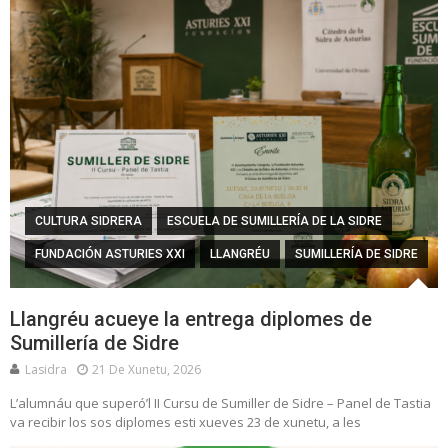
CULTURA SIDRERA
ESCUELA DE SUMILLERÍA DE LA SIDRE
FUNDACIÓN ASTURIES XXI
LLANGRÉU
SUMILLERÍA DE SIDRE
Llangréu acueye la entrega diplomes de
Sumillería de Sidre
Lasidra
21 De Xunetu, 2026
L’alumnáu que superó’l II Cursu de Sumiller de Sidre – Panel de Tastia
va recibir los sos diplomes esti xueves 23 de xunetu, a les