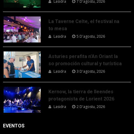
Lasidra
7 D'agostu, 2026
La Taverne Celte, el festival na
to mesa
Lasidra
5 D'agostu, 2026
Asturies perafita n’An Oriant la
so promoción cultural y turística
Lasidra
3 D'agostu, 2026
Kernow, la tierra de lleendes
protagonista de Lorient 2026
Lasidra
2 D'agostu, 2026
EVENTOS