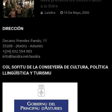
Nava presenta los XXXVII Platos
a la Sidre
Lasidra
15 De Mayu, 2026
DIRECCIÓN
Decano Prendes Pando, 11
33208 - (Xixón) - Asturies
+[34] 652 594 983
info@lasidra.net/lasidra
COL SOFITU DE LA CONSEYERÍA DE CULTURA, POLÍTICA
LLINGÜÍSTICA Y TURISMU