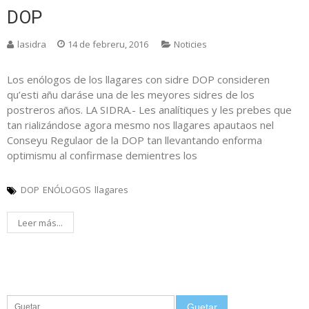
DOP
lasidra
14 de febreru, 2016
Noticies
Los enólogos de los llagares con sidre DOP consideren
qu’esti añu daráse una de les meyores sidres de los
postreros años. LA SIDRA.- Les analítiques y les prebes que
tan rializándose agora mesmo nos llagares apautaos nel
Conseyu Regulaor de la DOP tan llevantando enforma
optimismu al confirmase demientres los
DOP
ENÓLOGOS
llagares
Leer más...
Guetar: