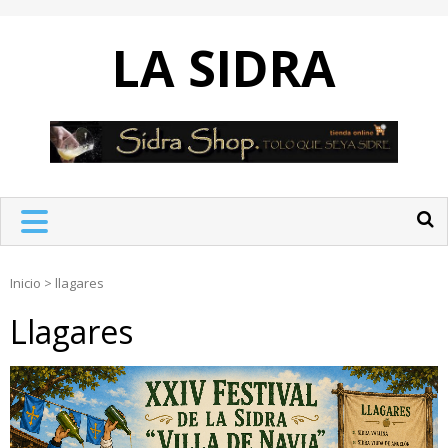
Skip
to
LA SIDRA
content
Inicio
>
llagares
Llagares