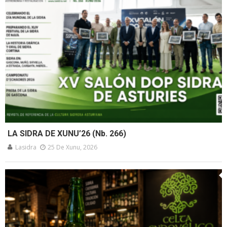
LA SIDRA DE XUNU’26 (Nb. 266)
Lasidra
25 De Xunu, 2026