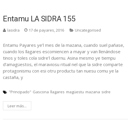
Entamu LA SIDRA 155
lasidra
17 de payares, 2016
Uncategorised
Entamu Payares ye’l mes de la mazana, cuando suel pañase,
cuando los llagares escomiencen a mayar y van llenándose
tinos y toles cola sidre’l duernu. Asina mesmo ye tiempu
d’amagüestos, el maraviosu ritual nel que la sidre comparte
protagonismu con esi otru productu tan nuesu comu ye la
castaña, y
"Principado"
Gascona
llagares
magüestu
mazana
sidre
Leer más...