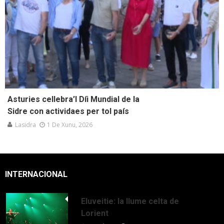
Asturies cellebra’l Díi Mundial de la
Sidre con actividaes per tol país
Lasidra
1 De Xunu, 2026
INTERNACIONAL
Eluveitie: la llume celta de
Lorient