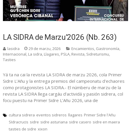
LA SIDRA de Marzu’2026 (Nb. 263)
lasidra
29 de marzu, 2026
Encamientos
,
Gastronomía
,
Internacional
,
La sidra
,
Llagares
,
PSLA
,
Revista
,
Sidreturismu
,
Tasties
Yá ta na cai la revista LA SIDRA de marzu 2026, cola Primer
Sidre L’Añu y la entrega premios del campeonatu d'echaores
como protagonistes LA SIDRA.- El númberu de marzu de la
revista LA SIDRA llega cargáu d’actividá y pasión sidrera, col
focu puestu na Primer Sidre L’Añu 2026, una de
cultura sidrera
eventos sidreros
llagares
Primer Sidre l'Añu
SIdracrucis
sidre
sidre asturiana
sidre casero
sidre en maera
tasties de sidre
xixon