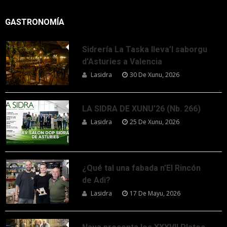
GASTRONOMÍA
Sidrería La Taska lleva’l saborgu
d’Asturies a Valencia
Lasidra
30 De Xunu, 2026
LA SIDRA DE XUNU’26 (Nb. 266)
Lasidra
25 De Xunu, 2026
¿Qué tal una fabada n’El Rincón
de Adi?
Lasidra
17 De Mayu, 2026