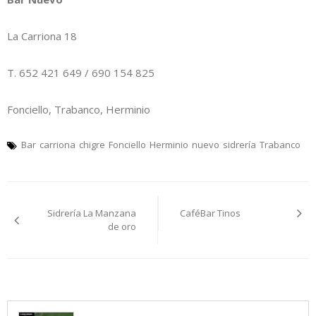
La Carriona 18
T. 652 421 649 / 690 154 825
Fonciello, Trabanco, Herminio
Bar
carriona
chigre
Fonciello
Herminio
nuevo
sidrería
Trabanco
Navegación
Sidrería La Manzana
CaféBar Tinos
pelos
de oro
artículos