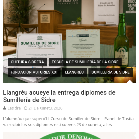
CULTURA SIDRERA
ESCUELA DE SUMILLERÍA DE LA SIDRE
FUNDACIÓN ASTURIES XXI
LLANGRÉU
SUMILLERÍA DE SIDRE
Llangréu acueye la entrega diplomes de
Sumillería de Sidre
Lasidra
21 De Xunetu, 2026
L’alumnáu que superó’l II Cursu de Sumiller de Sidre – Panel de Tastia
va recibir los sos diplomes esti xueves 23 de xunetu, a les