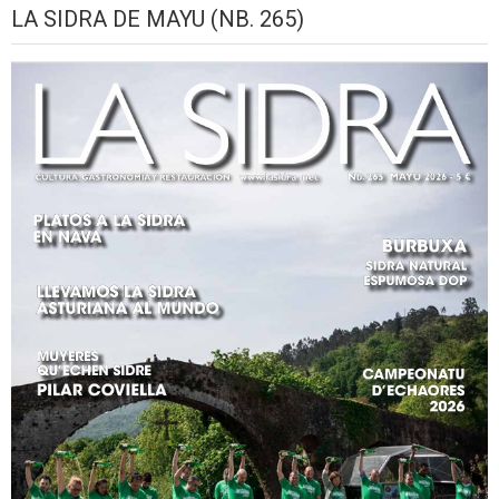
LA SIDRA DE MAYU (NB. 265)
2026
setiembre,
setiembre,
setiembre,
setiembre,
setiembre,
seti
2026
2026
2026
2026
2026
2026