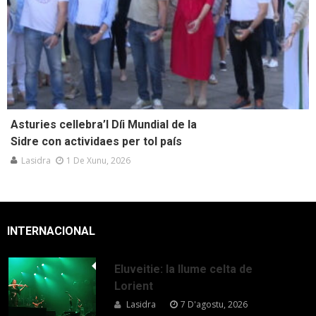
Asturies cellebra’l Díi Mundial de la
Sidre con actividaes per tol país
Lasidra
1 De Xunu, 2026
INTERNACIONAL
Eluveitie: la llume celta de
Lorient
Lasidra
7 D'agostu, 2026