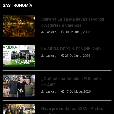
GASTRONOMÍA
Sidrería La Taska lleva’l saborgu
d’Asturies a Valencia
Lasidra
30 De Xunu, 2026
LA SIDRA DE XUNU’26 (Nb. 266)
Lasidra
25 De Xunu, 2026
¿Qué tal una fabada n’El Rincón
de Adi?
Lasidra
17 De Mayu, 2026
Nava presenta los XXXVII Platos