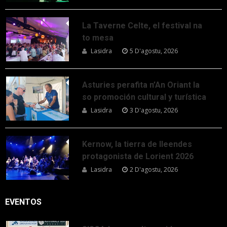
La Taverne Celte, el festival na
to mesa
Lasidra
5 D'agostu, 2026
Asturies perafita n’An Oriant la
so promoción cultural y turística
Lasidra
3 D'agostu, 2026
Kernow, la tierra de lleendes
protagonista de Lorient 2026
Lasidra
2 D'agostu, 2026
EVENTOS