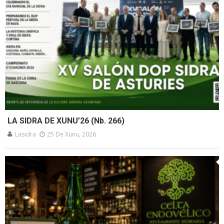
LA SIDRA DE XUNU’26 (Nb. 266)
Lasidra
25 De Xunu, 2026