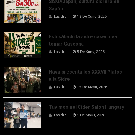
SISGAJapan, cultura sidrera en
Xapón
Lasidra
18 De Xunu, 2026
Esti sábadu la sidre casero va
tomar Gascona
Lasidra
5 De Xunu, 2026
Nava presenta los XXXVII Platos
a la Sidre
Lasidra
15 De Mayu, 2026
Tuvimos nel Cider Salon Hungary
Lasidra
1 De Mayu, 2026