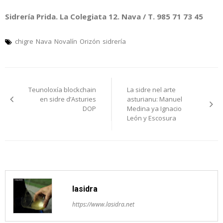
Sidrería Prida. La Colegiata 12. Nava / T. 985 71 73 45
chigre
Nava
Novalín
Orizón
sidrería
Navegación
Teunoloxía blockchain
La sidre nel arte
pelos
en sidre d’Asturies
asturianu: Manuel
DOP
Medina ya Ignacio
artículos
León y Escosura
lasidra
https://www.lasidra.net