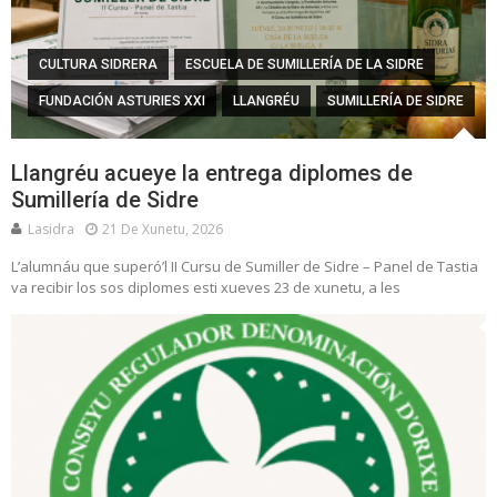
CULTURA SIDRERA
ESCUELA DE SUMILLERÍA DE LA SIDRE
FUNDACIÓN ASTURIES XXI
LLANGRÉU
SUMILLERÍA DE SIDRE
Llangréu acueye la entrega diplomes de
Sumillería de Sidre
Lasidra
21 De Xunetu, 2026
L’alumnáu que superó’l II Cursu de Sumiller de Sidre – Panel de Tastia
va recibir los sos diplomes esti xueves 23 de xunetu, a les