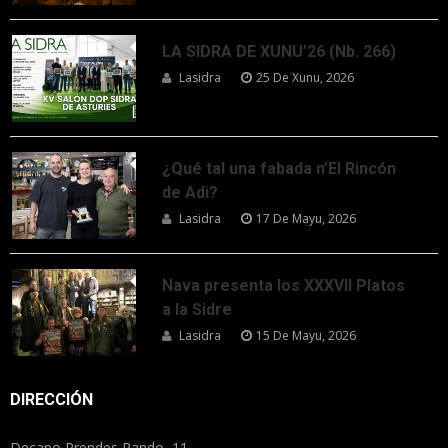
LA SIDRA DE XUNU’26 (Nb. 266)
Lasidra
25 De Xunu, 2026
¿Qué tal una fabada n’El Rincón
de Adi?
Lasidra
17 De Mayu, 2026
Nava presenta los XXXVII Platos
a la Sidre
Lasidra
15 De Mayu, 2026
DIRECCIÓN
Decano Prendes Pando, 11