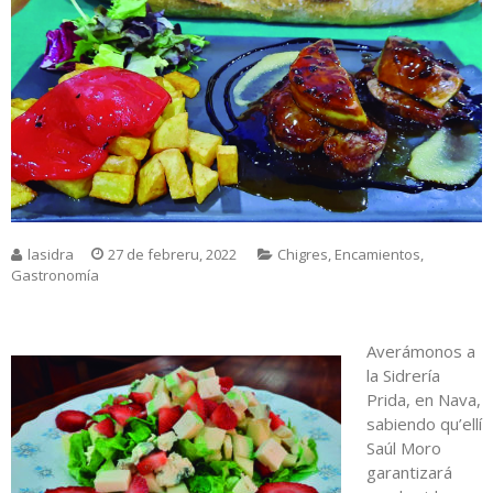
lasidra
27 de febreru, 2022
Chigres
,
Encamientos
,
Gastronomía
Averámonos a
la Sidrería
Prida, en Nava,
sabiendo qu’ellí
Saúl Moro
garantizará