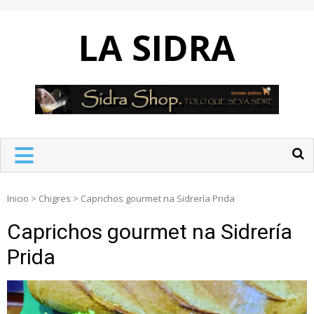
Skip
to
LA SIDRA
content
Inicio
>
Chigres
>
Caprichos gourmet na Sidrería Prida
Caprichos gourmet na Sidrería
Prida