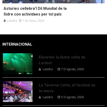
Asturies cellebra’l Díi Mundial de la
Sidre con actividaes per tol país
Lasidra
1 De Xunu, 2026
INTERNACIONAL
Eluveitie: la llume celta de
Lorient
Lasidra
7 D'agostu, 2026
La Taverne Celte, el festival na
to mesa
Lasidra
5 D'agostu, 2026