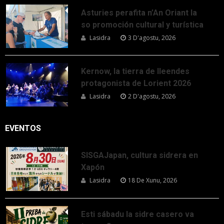
Asturies perafita n’An Oriant la
so promoción cultural y turística
Lasidra
3 D'agostu, 2026
Kernow, la tierra de lleendes
protagonista de Lorient 2026
Lasidra
2 D'agostu, 2026
EVENTOS
SISGAJapan, cultura sidrera en
Xapón
Lasidra
18 De Xunu, 2026
Esti sábadu la sidre casero va