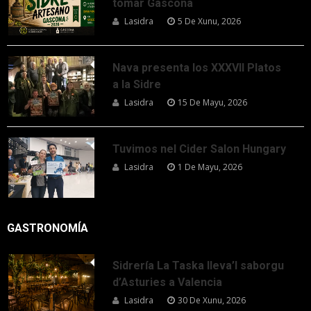
tomar Gascona
Lasidra
5 De Xunu, 2026
Nava presenta los XXXVII Platos
a la Sidre
Lasidra
15 De Mayu, 2026
Tuvimos nel Cider Salon Hungary
Lasidra
1 De Mayu, 2026
GASTRONOMÍA
Sidrería La Taska lleva’l saborgu
d’Asturies a Valencia
Lasidra
30 De Xunu, 2026