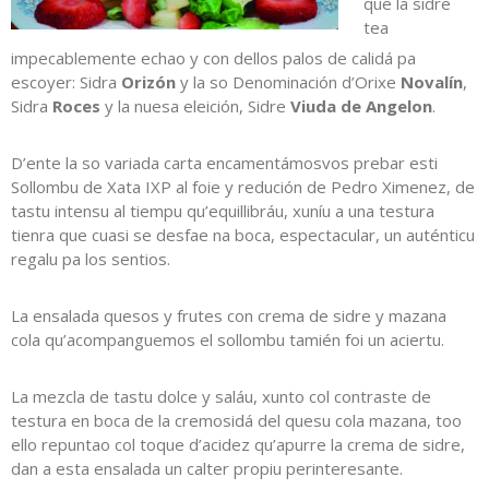
que la sidre
tea
impecablemente echao y con dellos palos de calidá pa
escoyer: Sidra
Orizón
y la so Denominación d’Orixe
Novalín
,
Sidra
Roces
y la nuesa eleición, Sidre
Viuda de Angelon
.
D’ente la so variada carta encamentámosvos prebar esti
Sollombu de Xata IXP al foie y redución de Pedro Ximenez, de
tastu intensu al tiempu qu’equillibráu, xuníu a una testura
tienra que cuasi se desfae na boca, espectacular, un auténticu
regalu pa los sentios.
La ensalada quesos y frutes con crema de sidre y mazana
cola qu’acompanguemos el sollombu tamién foi un aciertu.
La mezcla de tastu dolce y saláu, xunto col contraste de
testura en boca de la cremosidá del quesu cola mazana, too
ello repuntao col toque d’acidez qu’apurre la crema de sidre,
dan a esta ensalada un calter propiu perinteresante.