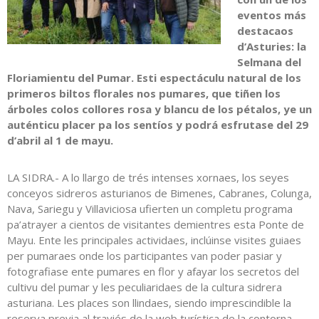
eventos más
destacaos
d’Asturies: la
Selmana del
Floriamientu del Pumar. Esti espectáculu natural de los
primeros biltos florales nos pumares, que tiñen los
árboles colos collores rosa y blancu de los pétalos, ye un
auténticu placer pa los sentíos y podrá esfrutase del 29
d’abril al 1 de mayu.
LA SIDRA.- A lo llargo de trés intenses xornaes, los seyes
conceyos sidreros asturianos de Bimenes, Cabranes, Colunga,
Nava, Sariegu y Villaviciosa ufierten un completu programa
pa’atrayer a cientos de visitantes demientres esta Ponte de
Mayu. Ente les principales actividaes, inclúinse visites guiaes
per pumaraes onde los participantes van poder pasiar y
fotografiase ente pumares en flor y afayar los secretos del
cultivu del pumar y les peculiaridaes de la cultura sidrera
asturiana. Les places son llindaes, siendo imprescindible la
reserva previa al traviés de la web turística de la contorna