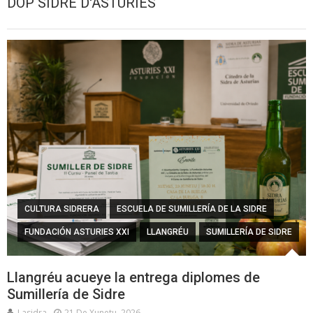
DOP SIDRE D'ASTURIES
CULTURA SIDRERA
ESCUELA DE SUMILLERÍA DE LA SIDRE
FUNDACIÓN ASTURIES XXI
LLANGRÉU
SUMILLERÍA DE SIDRE
Llangréu acueye la entrega diplomes de
Sumillería de Sidre
Lasidra
21 De Xunetu, 2026