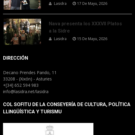
Lasidra
17 De Mayu, 2026
Nava presenta los XXXVII Platos
a la Sidre
Lasidra
15 De Mayu, 2026
DIRECCIÓN
Decano Prendes Pando, 11
33208 - (Xixón) - Asturies
+[34] 652 594 983
info@lasidra.net/lasidra
COL SOFITU DE LA CONSEYERÍA DE CULTURA, POLÍTICA
LLINGÜÍSTICA Y TURISMU