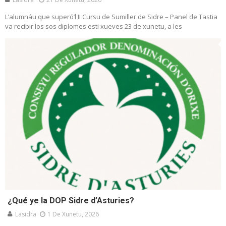
L’alumnáu que superó’l II Cursu de Sumiller de Sidre – Panel de Tastia
va recibir los sos diplomes esti xueves 23 de xunetu, a les
¿Qué ye la DOP Sidre d’Asturies?
Lasidra
1 De Xunetu, 2026