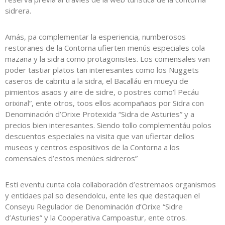
sidrera.
Amás, pa complementar la esperiencia, numberosos
restoranes de la Contorna ufierten menús especiales cola
mazana y la sidra como protagonistes. Los comensales van
poder tastiar platos tan interesantes como los Nuggets
caseros de cabritu a la sidra, el Bacalláu en mueyu de
pimientos asaos y aire de sidre, o postres como’l Pecáu
orixinal”, ente otros, toos ellos acompañaos por Sidra con
Denominación d’Orixe Protexida “Sidra de Asturies” y a
precios bien interesantes. Siendo tollo complementáu polos
descuentos especiales na visita que van ufiertar dellos
museos y centros espositivos de la Contorna a los
comensales d’estos menúes sidreros”
Esti eventu cunta cola collaboración d’estremaos organismos
y entidaes pal so desendolcu, ente les que destaquen el
Conseyu Regulador de Denominación d’Orixe “Sidre
d’Asturies” y la Cooperativa Campoastur, ente otros.