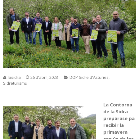
lasidra
26 d'abril, 2023
DOP Sidre d'Asturies
,
Sidreturismu
La Contorna
de la Sidra
prepárase pa
recibir la
primavera
con ún de los