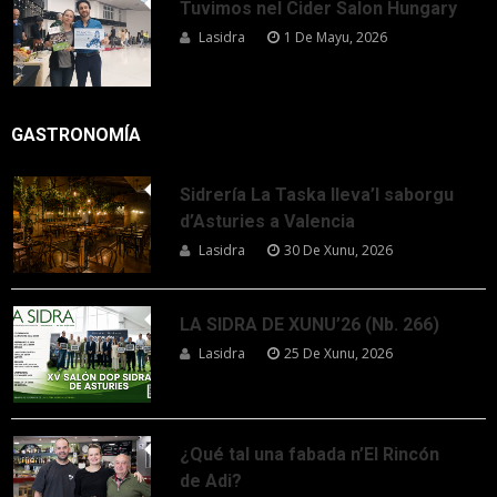
Tuvimos nel Cider Salon Hungary
Lasidra
1 De Mayu, 2026
GASTRONOMÍA
Sidrería La Taska lleva’l saborgu
d’Asturies a Valencia
Lasidra
30 De Xunu, 2026
LA SIDRA DE XUNU’26 (Nb. 266)
Lasidra
25 De Xunu, 2026
¿Qué tal una fabada n’El Rincón
de Adi?