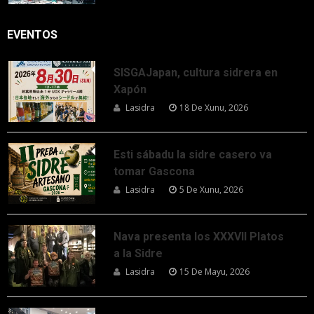
EVENTOS
SISGAJapan, cultura sidrera en
Xapón
Lasidra
18 De Xunu, 2026
Esti sábadu la sidre casero va
tomar Gascona
Lasidra
5 De Xunu, 2026
Nava presenta los XXXVII Platos
a la Sidre
Lasidra
15 De Mayu, 2026