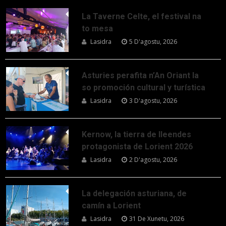
La Taverne Celte, el festival na
to mesa
Lasidra
5 D'agostu, 2026
Asturies perafita n’An Oriant la
so promoción cultural y turística
Lasidra
3 D'agostu, 2026
Kernow, la tierra de lleendes
protagonista de Lorient 2026
Lasidra
2 D'agostu, 2026
La delegación asturiana, de
camín a Lorient
Lasidra
31 De Xunetu, 2026