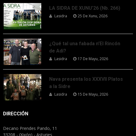
LA SIDRA DE XUNU’26 (Nb. 266)
Lasidra
25 De Xunu, 2026
¿Qué tal una fabada n’El Rincón
de Adi?
Lasidra
17 De Mayu, 2026
Nava presenta los XXXVII Platos
a la Sidre
Lasidra
15 De Mayu, 2026
DIRECCIÓN
Decano Prendes Pando, 11
33208 - (Xixón) - Asturies