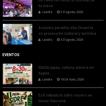
La Taverne Celte, el festival na
to mesa
Lasidra
5 D'agostu, 2026
Asturies perafita n’An Oriant la
so promoción cultural y turística
Lasidra
3 D'agostu, 2026
EVENTOS
SISGAJapan, cultura sidrera en
Xapón
Lasidra
18 De Xunu, 2026
Esti sábadu la sidre casero va
tomar Gascona