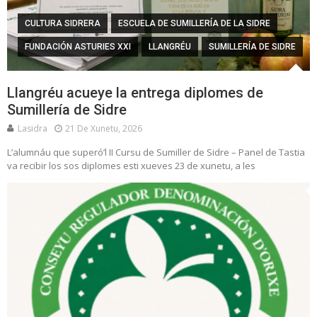
CULTURA SIDRERA
ESCUELA DE SUMILLERÍA DE LA SIDRE
FUNDACIÓN ASTURIES XXI
LLANGRÉU
SUMILLERÍA DE SIDRE
Llangréu acueye la entrega diplomes de
Sumillería de Sidre
Lasidra
21 De Xunetu, 2026
L’alumnáu que superó’l II Cursu de Sumiller de Sidre – Panel de Tastia
va recibir los sos diplomes esti xueves 23 de xunetu, a les