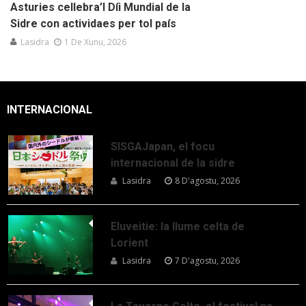
Asturies cellebra’l Díi Mundial de la
Sidre con actividaes per tol país
Lasidra
1 De Xunu, 2026
INTERNACIONAL
SISGAJapan, el focu
internacional de la sidre
Lasidra
8 D'agostu, 2026
Eluveitie: la llume celta de
Lorient
Lasidra
7 D'agostu, 2026