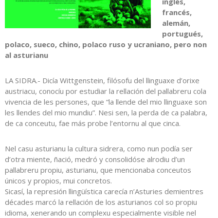
inglés,
francés,
alemán,
portugués,
polaco, sueco, chino, polaco ruso y ucraniano, pero non
al asturianu
LA SIDRA.- Dicía Wittgenstein, filósofu del llinguaxe d’orixe
austriacu, conocíu por estudiar la rellación del pallabreru cola
vivencia de les persones, que “la llende del mio llinguaxe son
les llendes del mio mundiu”. Nesi sen, la perda de ca palabra,
de ca conceutu, fae más probe l’entornu al que cinca.
Nel casu asturianu la cultura sidrera, como nun podía ser
d’otra miente, ñació, medró y consolidóse alrodiu d’un
pallabreru propiu, asturianu, que mencionaba conceutos
únicos y propios, mui concretos.
Sicasí, la represión llingüística carecía n’Asturies demientres
décades marcó la rellación de los asturianos col so propiu
idioma, xenerando un complexu especialmente visible nel