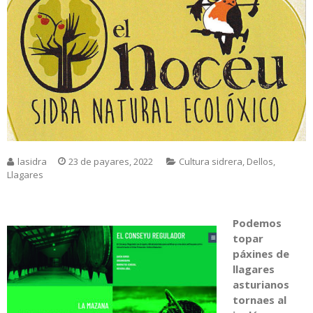
lasidra
23 de payares, 2022
Cultura sidrera
,
Dellos
,
Llagares
Podemos
topar
páxines de
llagares
asturianos
tornaes al