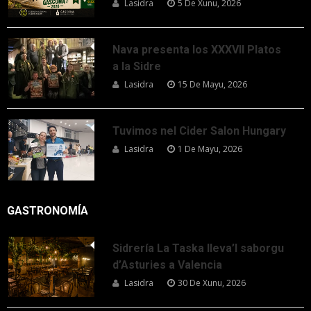
Lasidra
5 De Xunu, 2026
Nava presenta los XXXVII Platos
a la Sidre
Lasidra
15 De Mayu, 2026
Tuvimos nel Cider Salon Hungary
Lasidra
1 De Mayu, 2026
GASTRONOMÍA
Sidrería La Taska lleva’l saborgu
d’Asturies a Valencia
Lasidra
30 De Xunu, 2026