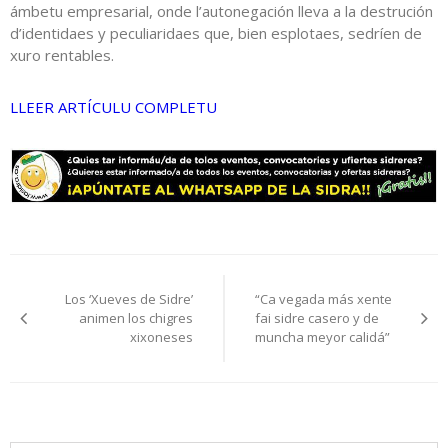
ámbetu empresarial, onde l’autonegación lleva a la destrución
d’identidaes y peculiaridaes que, bien esplotaes, sedríen de
xuro rentables.
LLEER ARTÍCULU COMPLETU
Navegación
Los ‘Xueves de Sidre’
“Ca vegada más xente
pelos
animen los chigres
fai sidre casero y de
xixoneses
muncha meyor calidá”
artículos