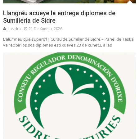
Llangréu acueye la entrega diplomes de
Sumillería de Sidre
Lasidra
21 De Xunetu, 2026
L’alumnáu que superó’l II Cursu de Sumiller de Sidre – Panel de Tastia
va recibir los sos diplomes esti xueves 23 de xunetu, a les