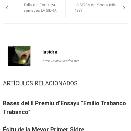
Fallu del Concursu
LA SIDRA de Xineru (Nb.
pelos
Semeyes LA SIDRA
133)
artículos
lasidra
https://www.lasidra.net
ARTÍCULOS RELACIONADOS
Bases del II Premiu d’Ensayu “Emilio Trabanco
Trabanco”
Ésitu de la Meyor Primer Sidre