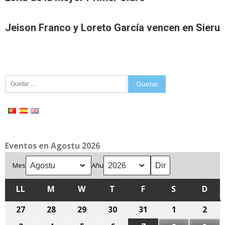
Jeison Franco y Loreto García vencen en Sieru
Guetar:
Eventos en Agostu 2026
Mes
Añu
LL
LLUNES
M
MARTES
W
MIÉRCOLES
T
XUEVES
F
VIENRES
S
SÁBADU
D
DOM
27
27
28
28
29
29
30
30
31
31
1
1
2
2
de
de
de
de
de
d'agostu,
d'ag