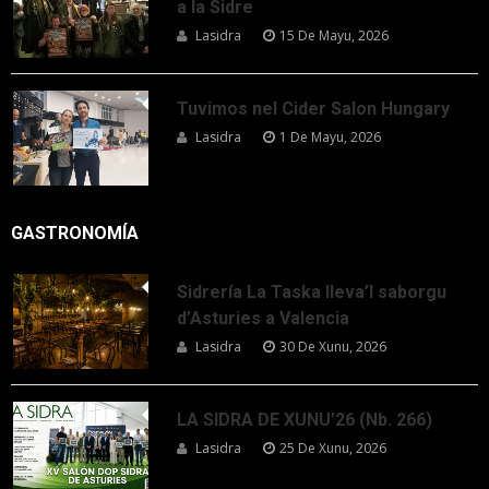
a la Sidre
Lasidra
15 De Mayu, 2026
Tuvimos nel Cider Salon Hungary
Lasidra
1 De Mayu, 2026
GASTRONOMÍA
Sidrería La Taska lleva’l saborgu
d’Asturies a Valencia
Lasidra
30 De Xunu, 2026
LA SIDRA DE XUNU’26 (Nb. 266)
Lasidra
25 De Xunu, 2026