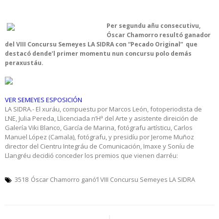
Per segundu añu consecutivu,
Óscar Chamorro resultó ganador
del VIII Concursu Semeyes LA SIDRA con “Pecado Original” que
destacó dende’l primer momentu nun concursu polo demás
peraxustáu.
VER SEMEYES ESPOSICIÓN
LA SIDRA.- El xuráu, compuestu por Marcos León, fotoperiodista de
LNE, Julia Pereda, Llicenciada n’Hª del Arte y asistente direición de
Galería Viki Blanco, García de Marina, fotógrafu artísticu, Carlos
Manuel López (Camala), fotógrafu, y presidíu por Jerome Muñoz
director del Cientru Integráu de Comunicación, Imaxe y Soníu de
Llangréu decidió conceder los premios que vienen darréu:
3518
Óscar Chamorro ganó’l VIII Concursu Semeyes LA SIDRA
Navegación