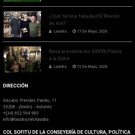
¿Qué tal una fabada n’El Rincón
de Adi?
Lasidra
17 De Mayu, 2026
Nava presenta los XXXVII Platos
a la Sidre
Lasidra
15 De Mayu, 2026
DIRECCIÓN
Decano Prendes Pando, 11
33208 - (Xixón) - Asturies
+[34] 652 594 983
info@lasidra.net/lasidra
COL SOFITU DE LA CONSEYERÍA DE CULTURA, POLÍTICA