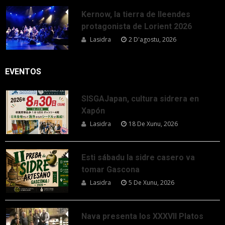
Kernow, la tierra de lleendes
protagonista de Lorient 2026
Lasidra
2 D'agostu, 2026
EVENTOS
SISGAJapan, cultura sidrera en
Xapón
Lasidra
18 De Xunu, 2026
Esti sábadu la sidre casero va
tomar Gascona
Lasidra
5 De Xunu, 2026
Nava presenta los XXXVII Platos