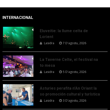
INTERNACIONAL
Eluveitie: la llume celta de
Lorient
Lasidra
7 D'agostu, 2026
La Taverne Celte, el festival na
to mesa
Lasidra
5 D'agostu, 2026
Asturies perafita n’An Oriant la
so promoción cultural y turística
Lasidra
3 D'agostu, 2026