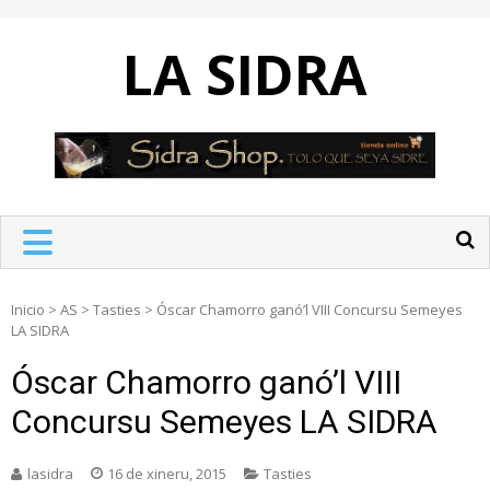
Skip
to
LA SIDRA
content
Inicio
>
AS
>
Tasties
>
Óscar Chamorro ganó’l VIII Concursu Semeyes
LA SIDRA
Óscar Chamorro ganó’l VIII
Concursu Semeyes LA SIDRA
lasidra
16 de xineru, 2015
Tasties