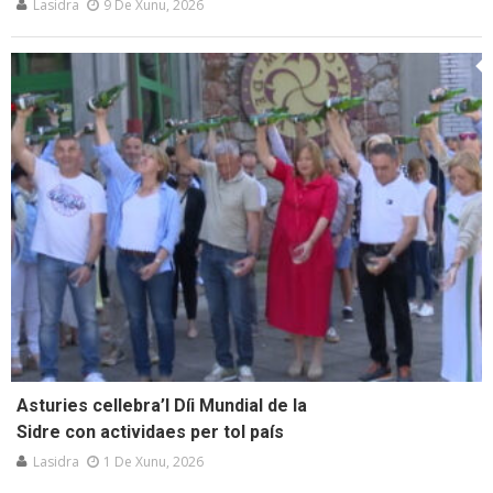
Lasidra
9 De Xunu, 2026
Asturies cellebra’l Díi Mundial de la
Sidre con actividaes per tol país
Lasidra
1 De Xunu, 2026