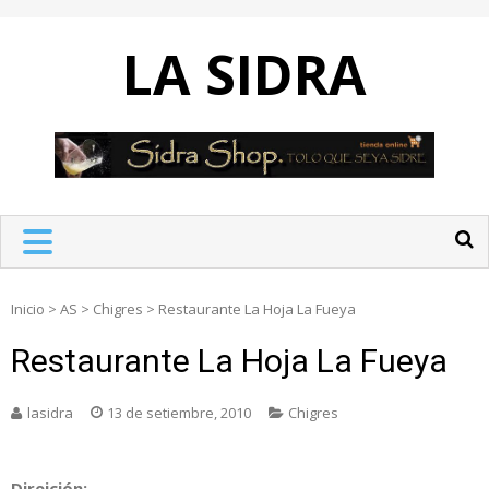
Skip
to
LA SIDRA
content
Inicio
>
AS
>
Chigres
>
Restaurante La Hoja La Fueya
Restaurante La Hoja La Fueya
lasidra
13 de setiembre, 2010
Chigres
Direición: