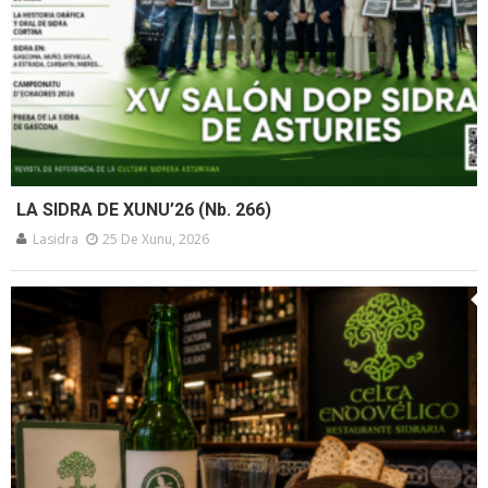
LA SIDRA DE XUNU’26 (Nb. 266)
Lasidra
25 De Xunu, 2026