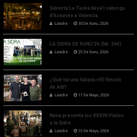
Sidrería La Taska lleva’l saborgu
d’Asturies a Valencia
Lasidra
30 De Xunu, 2026
LA SIDRA DE XUNU’26 (Nb. 266)
Lasidra
25 De Xunu, 2026
¿Qué tal una fabada n’El Rincón
de Adi?
Lasidra
17 De Mayu, 2026
Nava presenta los XXXVII Platos
a la Sidre
Lasidra
15 De Mayu, 2026