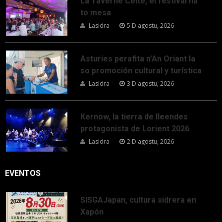
La Taverne Celte, el festival na
to mesa
Lasidra
5 D'agostu, 2026
Asturies perafita n’An Oriant la
so promoción cultural y turística
Lasidra
3 D'agostu, 2026
Kernow, la tierra de lleendes
protagonista de Lorient 2026
Lasidra
2 D'agostu, 2026
EVENTOS
SISGAJapan, cultura sidrera en
Xapón