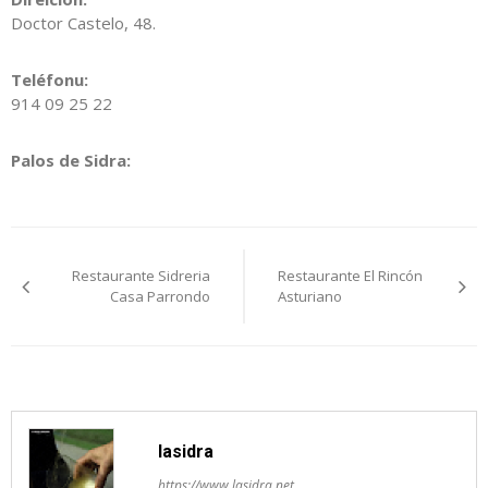
Doctor Castelo, 48.
Teléfonu:
914 09 25 22
Palos de Sidra:
Navegación
Restaurante Sidreria
Restaurante El Rincón
pelos
Casa Parrondo
Asturiano
artículos
lasidra
https://www.lasidra.net