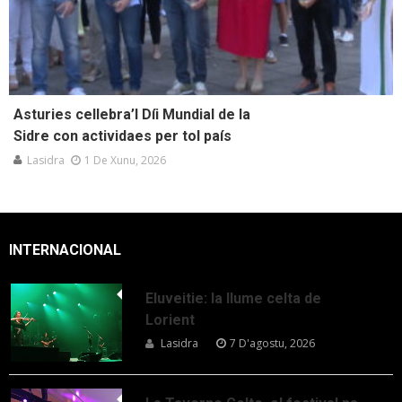
Asturies cellebra’l Díi Mundial de la
Sidre con actividaes per tol país
Lasidra
1 De Xunu, 2026
INTERNACIONAL
Eluveitie: la llume celta de
Lorient
Lasidra
7 D'agostu, 2026