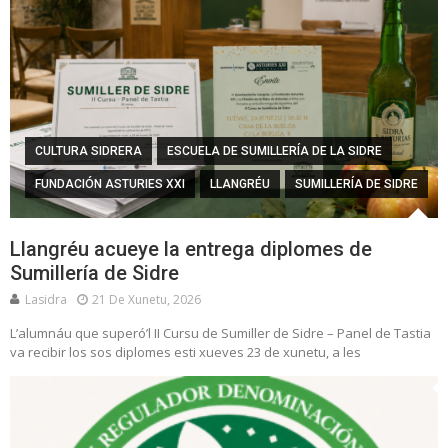
CULTURA SIDRERA
ESCUELA DE SUMILLERÍA DE LA SIDRE
FUNDACIÓN ASTURIES XXI
LLANGRÉU
SUMILLERÍA DE SIDRE
Llangréu acueye la entrega diplomes de
Sumillería de Sidre
Lasidra
21 De Xunetu, 2026
L’alumnáu que superó’l II Cursu de Sumiller de Sidre – Panel de Tastia
va recibir los sos diplomes esti xueves 23 de xunetu, a les