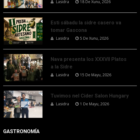
Lasidra
18 De Xunu, 2026
Esti sábadu la sidre casero va
tomar Gascona
Lasidra
5 De Xunu, 2026
Nava presenta los XXXVII Platos
a la Sidre
Lasidra
15 De Mayu, 2026
Tuvimos nel Cider Salon Hungary
Lasidra
1 De Mayu, 2026
GASTRONOMÍA