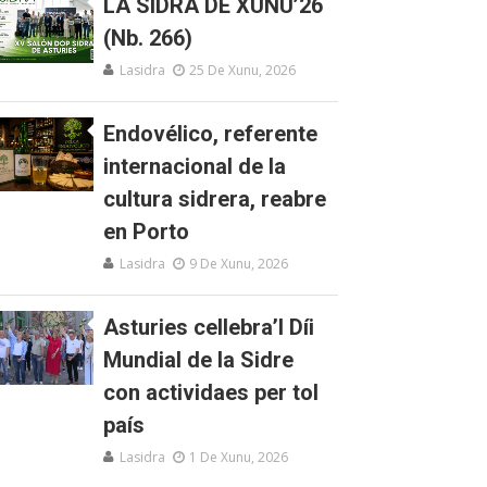
LA SIDRA DE XUNU’26
(Nb. 266)
Lasidra
25 De Xunu, 2026
Endovélico, referente
internacional de la
cultura sidrera, reabre
en Porto
Lasidra
9 De Xunu, 2026
Asturies cellebra’l Díi
Mundial de la Sidre
con actividaes per tol
país
Lasidra
1 De Xunu, 2026