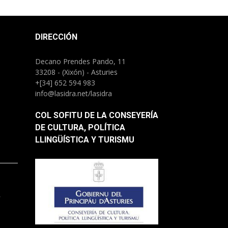
DIRECCIÓN
Decano Prendes Pando, 11
33208 - (Xixón) - Asturies
+[34] 652 594 983
info@lasidra.net/lasidra
COL SOFITU DE LA CONSEYERÍA
DE CULTURA, POLÍTICA
LLINGÜÍSTICA Y TURISMU
.