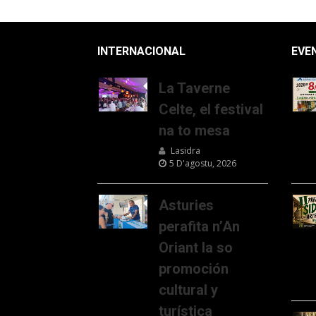
INTERNACIONAL
EVE
La Taverne
Celte, el festival
na to mesa
Lasidra
5 D'agostu, 2026
Asturies
perafita n’An
Oriant la so
promoción
cultural y
turística