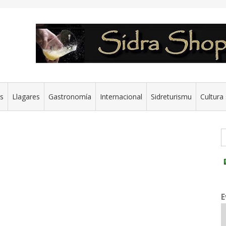
es
Llagares
Gastronomía
Internacional
Sidreturismu
Cultura 
G
E