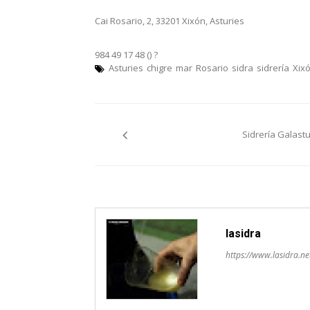
Cai Rosario, 2, 33201 Xixón, Asturies
984 49 17 48 ()
?
Asturies
chigre
mar
Rosario
sidra
sidrería
Xix
Navegación
Sidrería Galastu
pelos
artículos
lasidra
https://www.lasidra.ne