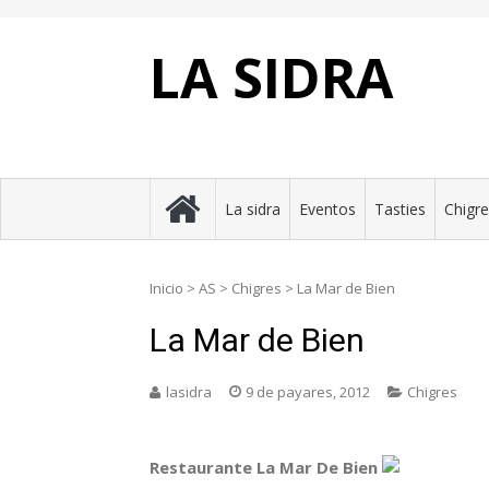
Skip
to
content
LA SIDRA
La sidra
Eventos
Tasties
Chigr
Inicio
>
AS
>
Chigres
>
La Mar de Bien
La Mar de Bien
lasidra
9 de payares, 2012
Chigres
Restaurante La Mar De Bien