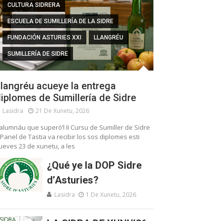
CULTURA SIDRERA
ESCUELA DE SUMILLERÍA DE LA SIDRE
FUNDACIÓN ASTURIES XXI
LLANGRÉU
SUMILLERÍA DE SIDRE
langréu acueye la entrega
iplomes de Sumillería de Sidre
Lasidra
21 De Xunetu, 2026
’alumnáu que superó’l II Cursu de Sumiller de Sidre
 Panel de Tastia va recibir los sos diplomes esti
ueves 23 de xunetu, a les
¿Qué ye la DOP Sidre
d’Asturies?
Lasidra
1 De Xunetu, 2026