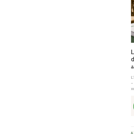
L
d
L
–
x