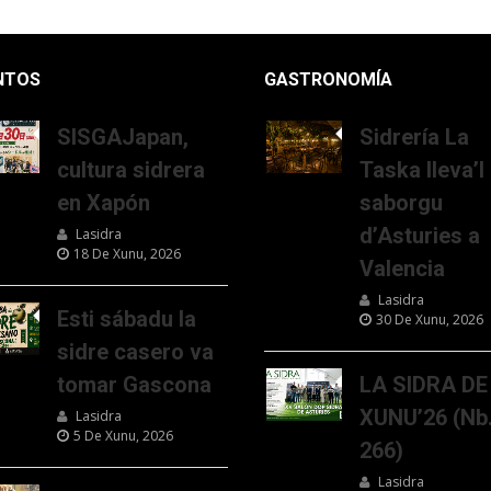
NTOS
GASTRONOMÍA
SISGAJapan,
Sidrería La
cultura sidrera
Taska lleva’l
en Xapón
saborgu
d’Asturies a
Lasidra
18 De Xunu, 2026
Valencia
Lasidra
Esti sábadu la
30 De Xunu, 2026
sidre casero va
tomar Gascona
LA SIDRA DE
XUNU’26 (Nb
Lasidra
5 De Xunu, 2026
266)
Lasidra