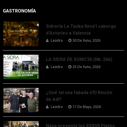
GASTRONOMÍA
Sidrería La Taska lleva’l saborgu
d’Asturies a Valencia
Lasidra
30 De Xunu, 2026
LA SIDRA DE XUNU’26 (Nb. 266)
Lasidra
25 De Xunu, 2026
¿Qué tal una fabada n’El Rincón
de Adi?
Lasidra
17 De Mayu, 2026
Nava presenta los XXXVII Platos