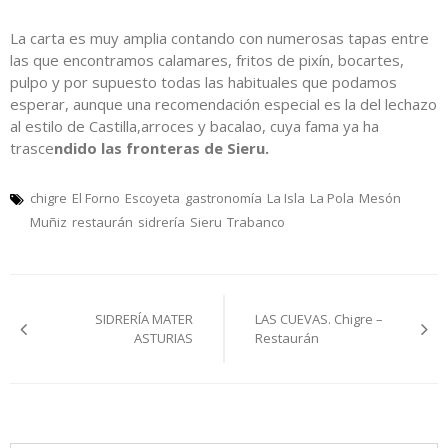
La carta es muy amplia contando con numerosas tapas entre
las que encontramos calamares, fritos de pixín, bocartes,
pulpo y por supuesto todas las habituales que podamos
esperar, aunque una recomendación especial es la del lechazo
al estilo de Castilla,arroces y bacalao, cuya fama ya ha
trasce
ndido las fronteras de Sieru.
chigre
El Forno
Escoyeta
gastronomía
La Isla
La Pola
Mesón
Muñiz
restaurán
sidrería
Sieru
Trabanco
Navegación
SIDRERÍA MATER
LAS CUEVAS. Chigre –
pelos
ASTURIAS
Restaurán
artículos