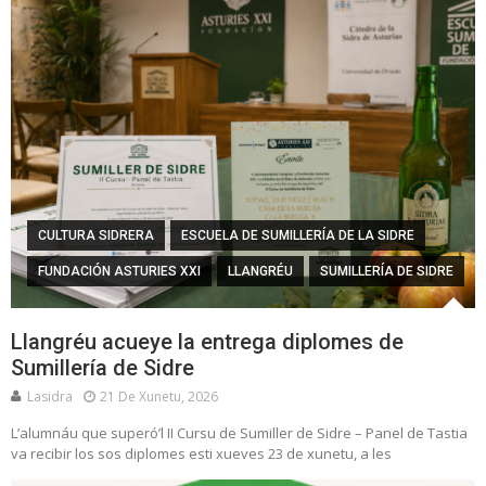
CULTURA SIDRERA
ESCUELA DE SUMILLERÍA DE LA SIDRE
FUNDACIÓN ASTURIES XXI
LLANGRÉU
SUMILLERÍA DE SIDRE
Llangréu acueye la entrega diplomes de
Sumillería de Sidre
Lasidra
21 De Xunetu, 2026
L’alumnáu que superó’l II Cursu de Sumiller de Sidre – Panel de Tastia
va recibir los sos diplomes esti xueves 23 de xunetu, a les