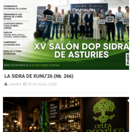
LA SIDRA DE XUNU’26 (Nb. 266)
Lasidra
25 De Xunu, 2026