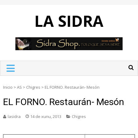
Skip
to
LA SIDRA
content
Inicio
>
AS
>
Chigres
>
EL FORNO. Restaurán- Mesón
EL FORNO. Restaurán- Mesón
lasidra
14 de xunu, 2013
Chigres