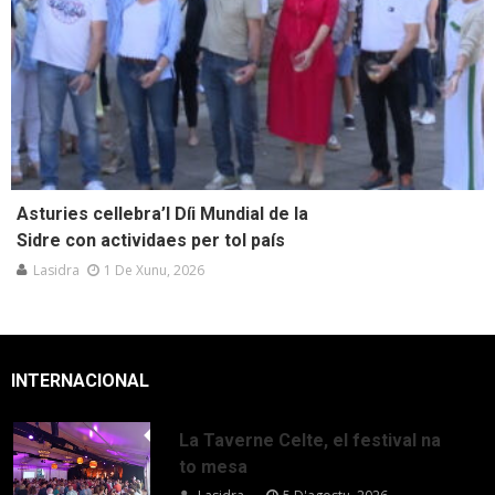
Asturies cellebra’l Díi Mundial de la
Sidre con actividaes per tol país
Lasidra
1 De Xunu, 2026
INTERNACIONAL
La Taverne Celte, el festival na
to mesa