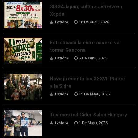
SISGAJapan, cultura sidrera en
Xapón
Lasidra
18 De Xunu, 2026
Esti sábadu la sidre casero va
tomar Gascona
Lasidra
5 De Xunu, 2026
Nava presenta los XXXVII Platos
a la Sidre
Lasidra
15 De Mayu, 2026
Tuvimos nel Cider Salon Hungary
Lasidra
1 De Mayu, 2026