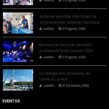
Lasidra
5 D'agostu, 2026
Asturies perafita n’An Oriant la
so promoción cultural y turística
Lasidra
3 D'agostu, 2026
Kernow, la tierra de lleendes
protagonista de Lorient 2026
Lasidra
2 D'agostu, 2026
La delegación asturiana, de
camín a Lorient
Lasidra
31 De Xunetu, 2026
EVENTOS