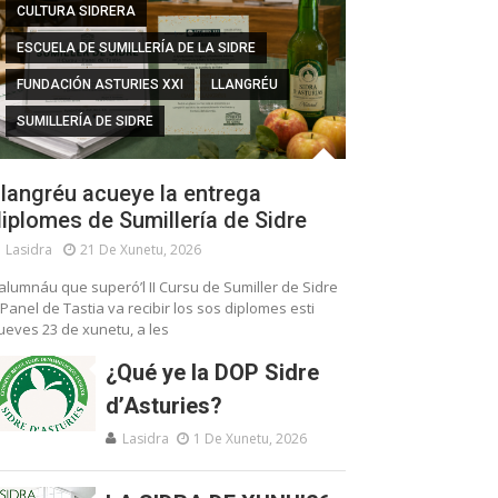
CULTURA SIDRERA
ESCUELA DE SUMILLERÍA DE LA SIDRE
FUNDACIÓN ASTURIES XXI
LLANGRÉU
SUMILLERÍA DE SIDRE
langréu acueye la entrega
iplomes de Sumillería de Sidre
Lasidra
21 De Xunetu, 2026
’alumnáu que superó’l II Cursu de Sumiller de Sidre
 Panel de Tastia va recibir los sos diplomes esti
ueves 23 de xunetu, a les
¿Qué ye la DOP Sidre
d’Asturies?
Lasidra
1 De Xunetu, 2026