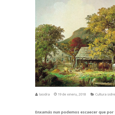
lasidra
19 de xineru, 2018
Cultura sidr
Enxamás nun podemos escaecer que por más