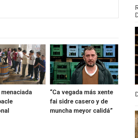
e menaciada
“Ca vegada más xente
bacle
fai sidre casero y de
onal
muncha meyor calidá”