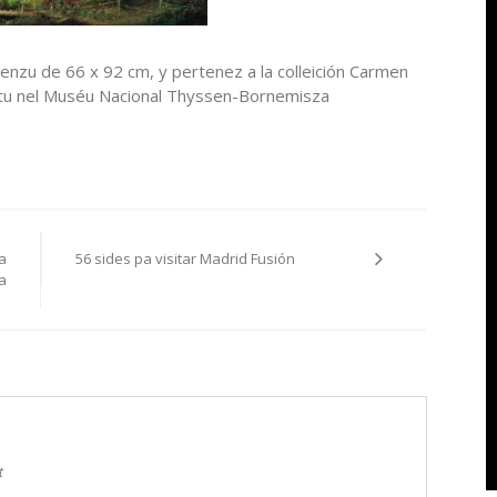
lienzu de 66 x 92 cm, y pertenez a la colleición Carmen
tu nel Muséu Nacional Thyssen-Bornemisza
la
56 sides pa visitar Madrid Fusión
a
t