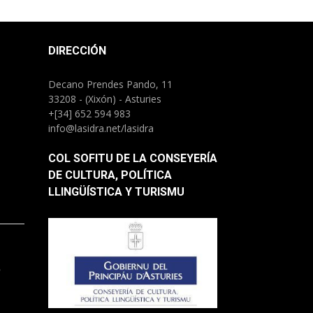
DIRECCIÓN
Decano Prendes Pando, 11
33208 - (Xixón) - Asturies
+[34] 652 594 983
info@lasidra.net/lasidra
COL SOFITU DE LA CONSEYERÍA
DE CULTURA, POLÍTICA
LLINGÜÍSTICA Y TURISMU
.