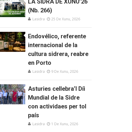
LA SIDRA DE XUNU’26
(Nb. 266)
Lasidra
25 De Xunu, 2026
Endovélico, referente
internacional de la
cultura sidrera, reabre
en Porto
Lasidra
9 De Xunu, 2026
Asturies cellebra’l Díi
Mundial de la Sidre
con actividaes per tol
país
Lasidra
1 De Xunu, 2026