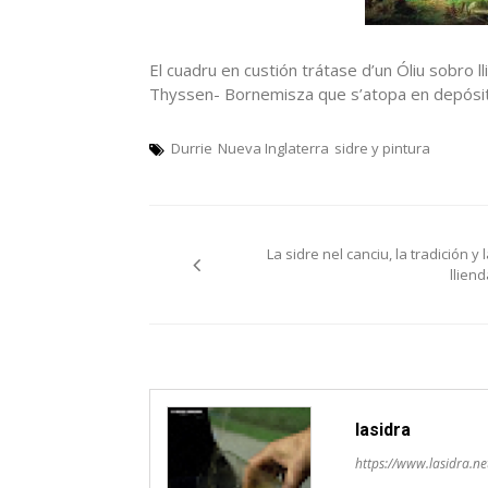
El cuadru en custión trátase d’un Óliu sobro l
Thyssen- Bornemisza que s’atopa en depósi
Durrie
Nueva Inglaterra
sidre y pintura
Navegación
La sidre nel canciu, la tradición y 
pelos
lliend
artículos
lasidra
https://www.lasidra.ne