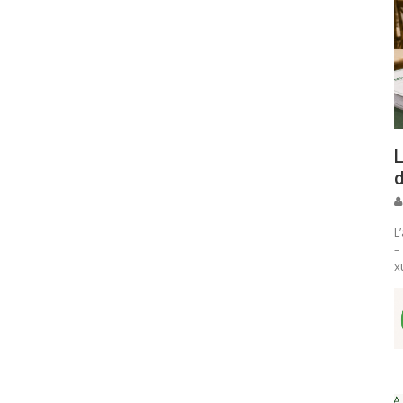
L
d
L
–
x