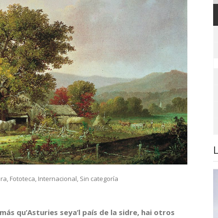
era
,
Fototeca
,
Internacional
,
Sin categoría
 qu’Asturies seya’l país de la sidre, hai otros