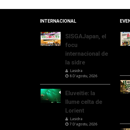
INTERNACIONAL
EVE
SISGAJapan, el
focu
internacional de
la sidre
Lasidra
8 D'agostu, 2026
Eluveitie: la
llume celta de
Lorient
Lasidra
7 D'agostu, 2026