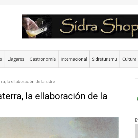
es
Llagares
Gastronomía
Internacional
Sidreturismu
Cultura 
G
a, la ellaboración de la sidre
erra, la ellaboración de la
E