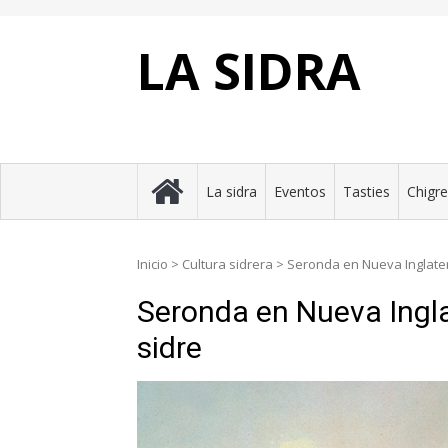
Skip
to
content
LA SIDRA
La sidra
Eventos
Tasties
Chigr
Inicio
>
Cultura sidrera
>
Seronda en Nueva Inglaterr
Seronda en Nueva Inglat
sidre