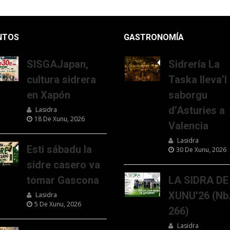
NTOS
GASTRONOMÍA
SISGAJapan,
Sidrería La
cultura sidrera
Taska lleva’l
en Xapón
saborgu
d’Asturies a
Lasidra
18 De Xunu, 2026
Valencia
Lasidra
Esti sábadu la
30 De Xunu, 2026
sidre casero va
tomar Gascona
LA SIDRA DE
XUNU’26 (Nb
Lasidra
5 De Xunu, 2026
266)
Lasidra