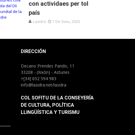
con actividaes per tol
país
Lasidra
1 De Xunu, 2026
DIRECCIÓN
Decano Prendes Pando, 11
33208 - (Xixón) - Asturies
+[34] 652 594 983
info@lasidra.net/lasidra
COL SOFITU DE LA CONSEYERÍA
DE CULTURA, POLÍTICA
LLINGÜÍSTICA Y TURISMU