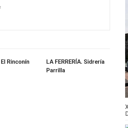
t
 El Rinconín
LA FERRERÍA. Sidrería
Parrilla