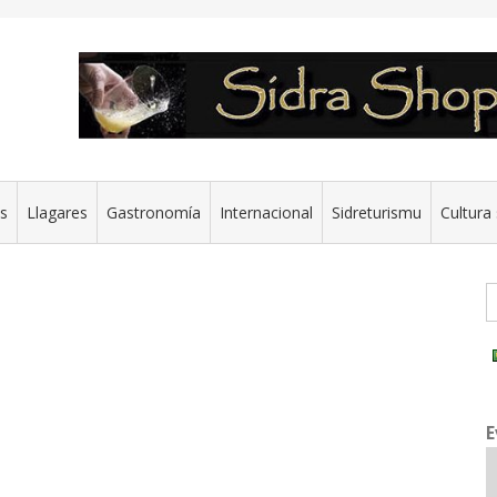
es
Llagares
Gastronomía
Internacional
Sidreturismu
Cultura 
G
E