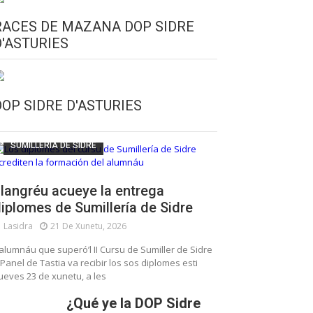
RACES DE MAZANA DOP SIDRE
D'ASTURIES
CULTURA SIDRERA
ESCUELA DE SUMILLERÍA DE LA SIDRE
DOP SIDRE D'ASTURIES
FUNDACIÓN ASTURIES XXI
LLANGRÉU
SUMILLERÍA DE SIDRE
langréu acueye la entrega
iplomes de Sumillería de Sidre
Lasidra
21 De Xunetu, 2026
’alumnáu que superó’l II Cursu de Sumiller de Sidre
 Panel de Tastia va recibir los sos diplomes esti
ueves 23 de xunetu, a les
¿Qué ye la DOP Sidre