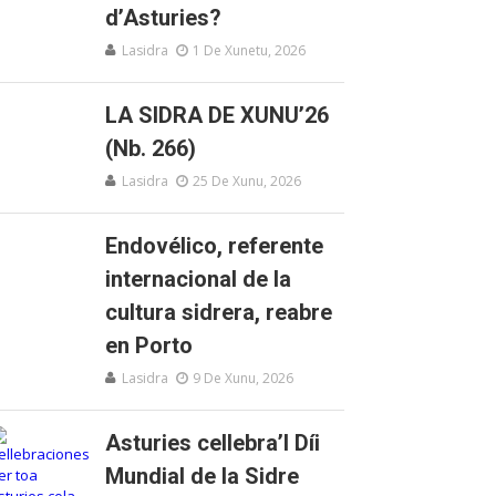
d’Asturies?
Lasidra
1 De Xunetu, 2026
LA SIDRA DE XUNU’26
(Nb. 266)
Lasidra
25 De Xunu, 2026
Endovélico, referente
internacional de la
cultura sidrera, reabre
en Porto
Lasidra
9 De Xunu, 2026
Asturies cellebra’l Díi
Mundial de la Sidre