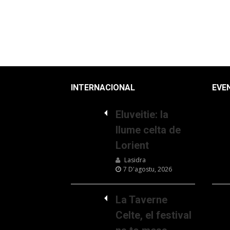
INTERNACIONAL
EVE
Eluveitie: la
llume celta de
Lorient
Lasidra
7 D'agostu, 2026
La Taverne
Celte, el festival