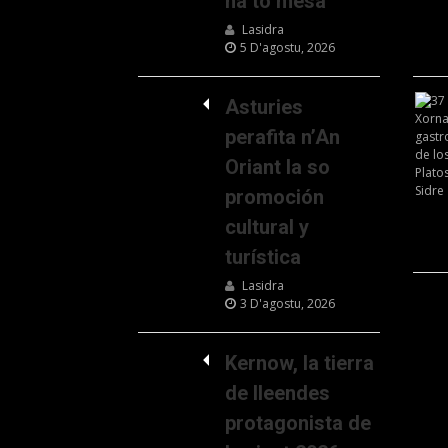
na to mesa
Lasidra
5 D'agostu, 2026
Asturies
perafita n’An
Oriant la so
promoción
cultural y
turística
Lasidra
3 D'agostu, 2026
Kernow, la tierra
de lleendes
protagonista de