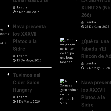
tomar Gascona
LA SIDRA DE
XUNU’26 (Nb
Lasidra
5 De Xunu, 2026
266)
Lasidra
Nava presenta
25 De Xunu, 2026
los XXXVII
Platos a la
¿Qué tal una
Sidre
fabada n’El
Rincón de Ad
Lasidra
15 De Mayu, 2026
Lasidra
17 De Mayu, 2026
Tuvimos nel
Cider Salon
Nava presen
Hungary
los XXXVII
Platos a la
Lasidra
1 De Mayu, 2026
Sidre