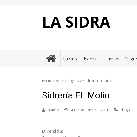
Skip
to
content
LA SIDRA
La sidra
Eventos
Tasties
Chigr
Inicio
>
AS
>
Chigres
>
Sidrería EL Molín
Sidrería EL Molín
lasidra
14 de setiembre, 2010
Chigres
Direición: