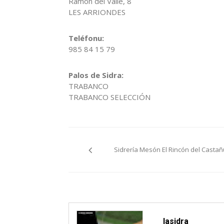
Ramón del Valle, 8
LES ARRIONDES
Teléfonu:
985 84 15 79
Palos de Sidra:
TRABANCO
TRABANCO SELECCIÓN
Navegación
Sidrería Mesón El Rincón del Castañ
pelos
artículos
lasidra