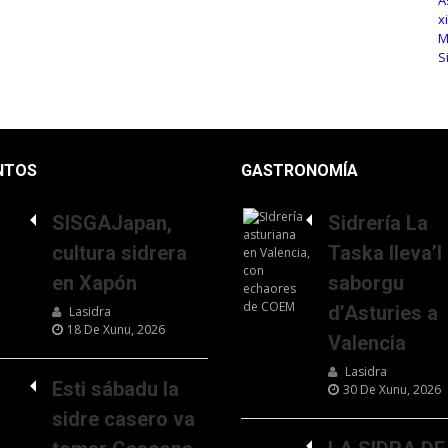
NTOS
GASTRONOMÍA
SISGAJapan,
Sidrería La
cultura sidrera
Taska lleva’l
en Xapón
saborgu
d’Asturies a
Lasidra
18 De Xunu, 2026
Valencia
Lasidra
Esti sábadu la
30 De Xunu, 2026
sidre casero va