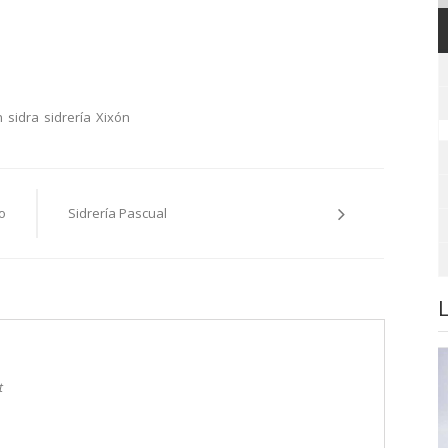
n
sidra
sidrería
Xixón
o
Sidrería Pascual
t