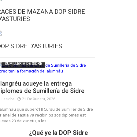
RACES DE MAZANA DOP SIDRE
D'ASTURIES
CULTURA SIDRERA
ESCUELA DE SUMILLERÍA DE LA SIDRE
DOP SIDRE D'ASTURIES
FUNDACIÓN ASTURIES XXI
LLANGRÉU
SUMILLERÍA DE SIDRE
langréu acueye la entrega
iplomes de Sumillería de Sidre
Lasidra
21 De Xunetu, 2026
’alumnáu que superó’l II Cursu de Sumiller de Sidre
 Panel de Tastia va recibir los sos diplomes esti
ueves 23 de xunetu, a les
¿Qué ye la DOP Sidre