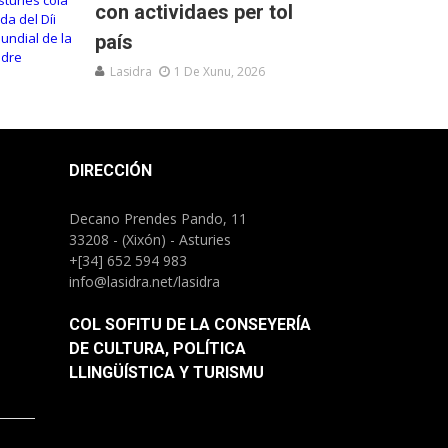
con actividaes per tol
país
Lasidra
1 De Xunu, 2026
DIRECCIÓN
Decano Prendes Pando, 11
33208 - (Xixón) - Asturies
+[34] 652 594 983
info@lasidra.net/lasidra
COL SOFITU DE LA CONSEYERÍA
DE CULTURA, POLÍTICA
LLINGÜÍSTICA Y TURISMU