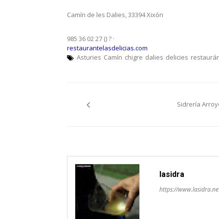
Camín de les Dalies, 33394 Xixón
985 36 02 27 ()
? ·
restaurantelasdelicias.
com
Asturies
Camín
chigre
dalies
delicies
restaurá
Navegación
Sidrería Arroy
pelos
artículos
lasidra
https://www.lasidra.ne