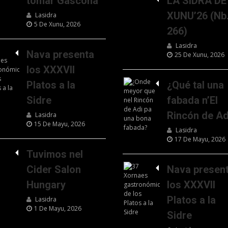
tomar Gascona
LA SIDRA DE
XUNU’26 (Nb
Lasidra
5 De Xunu, 2026
266)
Lasidra
Nava presenta
25 De Xunu, 2026
los XXXVII
Platos a la
¿Qué tal una
Sidre
fabada n’El
Rincón de Ad
Lasidra
15 De Mayu, 2026
Lasidra
17 De Mayu, 2026
Tuvimos nel
Cider Salon
Nava presen
Hungary
los XXXVII
Platos a la
Lasidra
1 De Mayu, 2026
Sidre