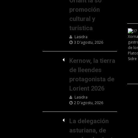
Oriant la so
promoción
cultural y
turística
Lasidra
3 D'agostu, 2026
Kernow, la tierra
de lleendes
protagonista de
Lorient 2026
Lasidra
2 D'agostu, 2026
La delegación
asturiana, de