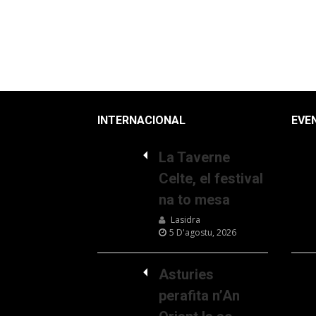
INTERNACIONAL
EVE
La Taverne
Celte, el festival
na to mesa
Lasidra
5 D'agostu, 2026
Asturies
perafita n’An