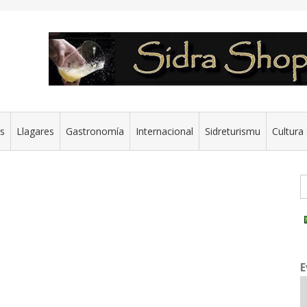
es
Llagares
Gastronomía
Internacional
Sidreturismu
Cultura 
G
E