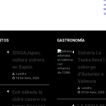
NTOS
GASTRONOMÍA
SISGAJapan,
Sidrería La
cultura sidrera
Taska lleva’l
en Xapón
saborgu
d’Asturies a
Lasidra
18 De Xunu, 2026
Valencia
Lasidra
Esti sábadu la
30 De Xunu, 2026
sidre casero va