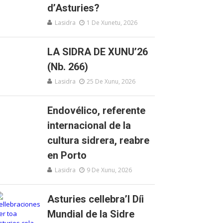
d’Asturies?
Lasidra
1 De Xunetu, 2026
LA SIDRA DE XUNU’26
(Nb. 266)
Lasidra
25 De Xunu, 2026
Endovélico, referente
internacional de la
cultura sidrera, reabre
en Porto
Lasidra
9 De Xunu, 2026
Asturies cellebra’l Díi
Mundial de la Sidre