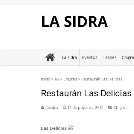
Skip
to
content
LA SIDRA
La sidra
Eventos
Tasties
Chigr
Inicio
>
AS
>
Chigres
>
Restaurán Las Delicias
Restaurán Las Delicias
lasidra
11 de payares, 2012
Chigres
Las Delicias