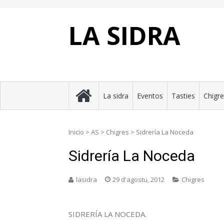
Skip
to
content
LA SIDRA
La sidra
Eventos
Tasties
Chigr
Inicio
>
AS
>
Chigres
>
Sidrería La Noceda
Sidrería La Noceda
lasidra
29 d'agostu, 2012
Chigres
SIDRERÍA LA NOCEDA.