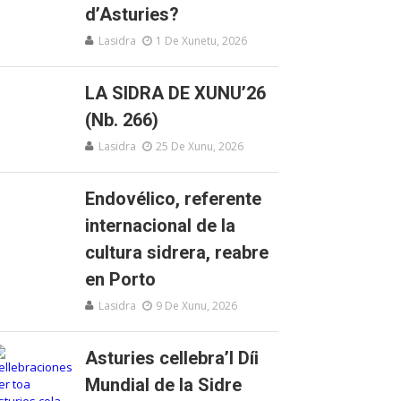
d’Asturies?
Lasidra
1 De Xunetu, 2026
LA SIDRA DE XUNU’26
(Nb. 266)
Lasidra
25 De Xunu, 2026
Endovélico, referente
internacional de la
cultura sidrera, reabre
en Porto
Lasidra
9 De Xunu, 2026
Asturies cellebra’l Díi
Mundial de la Sidre