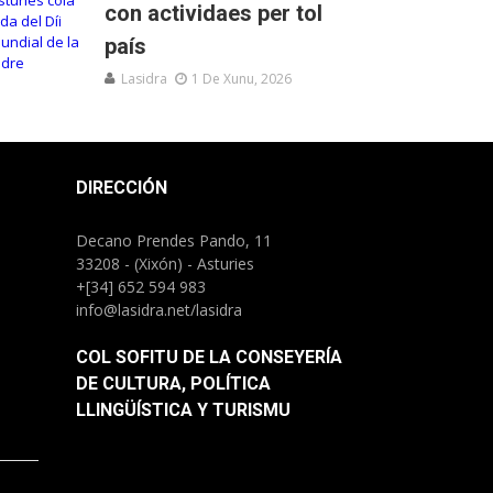
con actividaes per tol
país
Lasidra
1 De Xunu, 2026
DIRECCIÓN
Decano Prendes Pando, 11
33208 - (Xixón) - Asturies
+[34] 652 594 983
info@lasidra.net/lasidra
COL SOFITU DE LA CONSEYERÍA
DE CULTURA, POLÍTICA
LLINGÜÍSTICA Y TURISMU