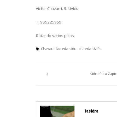
Victor Chavarri, 3. Uviéu
T. 985225959.
Rotando varios palos.
Chavarri
Noceda
sidra
sidrería
Uviéu
Navegación
Sidrería La Zapic
pelos
artículos
lasidra