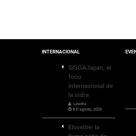
INTERNACIONAL
EVE
SISGAJapan, el
focu
internacional de
la sidre
Lasidra
8 D'agostu, 2026
Eluveitie: la