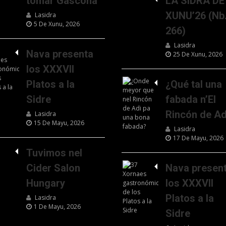
tomar Gascona
LA SIDRA DE
XUNU’26 (Nb
Lasidra
5 De Xunu, 2026
266)
Lasidra
Nava presenta
25 De Xunu, 2026
los XXXVII
Platos a la
¿Qué tal una
Sidre
fabada n’El
Rincón de Ad
Lasidra
15 De Mayu, 2026
Lasidra
17 De Mayu, 2026
Tuvimos nel
Cider Salon
Nava presen
Hungary
los XXXVII
Platos a la
Lasidra
1 De Mayu, 2026
Sidre