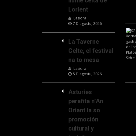
llume celta de
Lorient
Lasidra
7 D'agostu, 2026
La Taverne
Celte, el festival
na to mesa
Lasidra
5 D'agostu, 2026
Asturies
perafita n’An
Oriant la so
promoción
cultural y