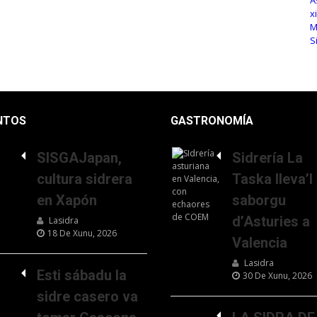
NTOS
GASTRONOMÍA
SISGAJapan,
Sidrería La
cultura sidrera
Taska lleva’l
en Xapón
saborgu
d’Asturies a
Lasidra
18 De Xunu, 2026
Valencia
Lasidra
Esti sábadu la
30 De Xunu, 2026
sidre casero va