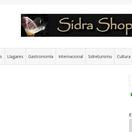
es
Llagares
Gastronomía
Internacional
Sidreturismu
Cultura 
G
E