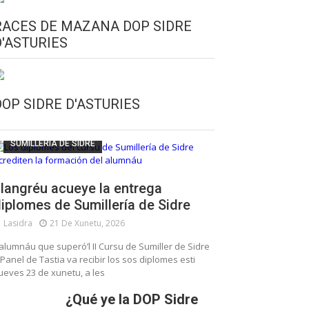
RACES DE MAZANA DOP SIDRE
D'ASTURIES
CULTURA SIDRERA
ESCUELA DE SUMILLERÍA DE LA SIDRE
DOP SIDRE D'ASTURIES
FUNDACIÓN ASTURIES XXI
LLANGRÉU
SUMILLERÍA DE SIDRE
langréu acueye la entrega
iplomes de Sumillería de Sidre
Lasidra
21 De Xunetu, 2026
’alumnáu que superó’l II Cursu de Sumiller de Sidre
 Panel de Tastia va recibir los sos diplomes esti
ueves 23 de xunetu, a les
¿Qué ye la DOP Sidre