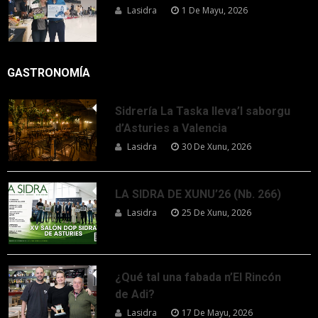
Lasidra
1 De Mayu, 2026
GASTRONOMÍA
Sidrería La Taska lleva’l saborgu
d’Asturies a Valencia
Lasidra
30 De Xunu, 2026
LA SIDRA DE XUNU’26 (Nb. 266)
Lasidra
25 De Xunu, 2026
¿Qué tal una fabada n’El Rincón
de Adi?
Lasidra
17 De Mayu, 2026