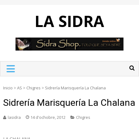
Skip
to
LA SIDRA
content
Inicio
>
AS
>
Chigres
>
Sidrería Marisquería La Chalana
Sidrería Marisquería La Chalana
lasidra
14 d'ochobre, 2012
Chigres
LA CHALANA