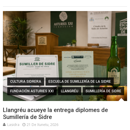
CULTURA SIDRERA
ESCUELA DE SUMILLERÍA DE LA SIDRE
FUNDACIÓN ASTURIES XXI
LLANGRÉU
SUMILLERÍA DE SIDRE
Llangréu acueye la entrega diplomes de
Sumillería de Sidre
Lasidra
21 De Xunetu, 2026