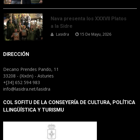
Nava presenta los XXXVII Platos
a la Sidre
Lasidra
15 De Mayu, 2026
DIRECCIÓN
Decano Prendes Pando, 11
33208 - (Xixón) - Asturies
+[34] 652 594 983
info@lasidra.net/lasidra
COL SOFITU DE LA CONSEYERÍA DE CULTURA, POLÍTICA
LLINGÜÍSTICA Y TURISMU