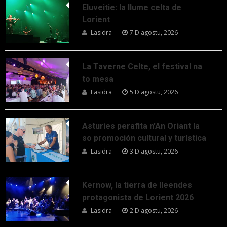
Eluveitie: la llume celta de
Lorient
Lasidra
7 D'agostu, 2026
La Taverne Celte, el festival na
to mesa
Lasidra
5 D'agostu, 2026
Asturies perafita n’An Oriant la
so promoción cultural y turística
Lasidra
3 D'agostu, 2026
Kernow, la tierra de lleendes
protagonista de Lorient 2026
Lasidra
2 D'agostu, 2026