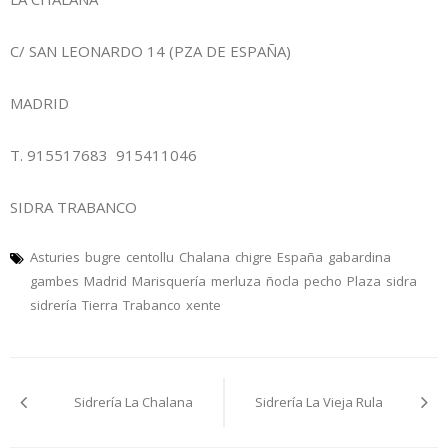
C/ SAN LEONARDO 14 (PZA DE ESPAÑA)
MADRID
T. 915517683 915411046
SIDRA TRABANCO
Asturies
bugre
centollu
Chalana
chigre
España
gabardina
gambes
Madrid
Marisquería
merluza
ñocla
pecho
Plaza
sidra
sidrería
Tierra
Trabanco
xente
Navegación
Sidrería La Chalana
Sidrería La Vieja Rula
pelos