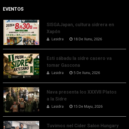
EVENTOS
SISGAJapan, cultura sidrera en
Xapón
Lasidra
18 De Xunu, 2026
Esti sábadu la sidre casero va
tomar Gascona
Lasidra
5 De Xunu, 2026
Nava presenta los XXXVII Platos
a la Sidre
Lasidra
15 De Mayu, 2026
Tuvimos nel Cider Salon Hungary