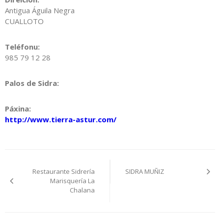
Antigua Águila Negra
CUALLOTO
Teléfonu:
985 79 12 28
Palos de Sidra:
Páxina:
http://www.tierra-astur.com/
Navegación
Restaurante Sidrería
SIDRA MUÑIZ
pelos
Marisquería La
Chalana
artículos