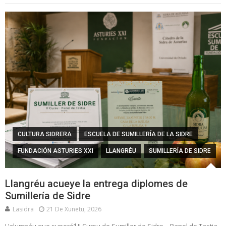
CULTURA SIDRERA
ESCUELA DE SUMILLERÍA DE LA SIDRE
FUNDACIÓN ASTURIES XXI
LLANGRÉU
SUMILLERÍA DE SIDRE
Llangréu acueye la entrega diplomes de
Sumillería de Sidre
Lasidra
21 De Xunetu, 2026
L’alumnáu que superó’l II Cursu de Sumiller de Sidre – Panel de Tastia