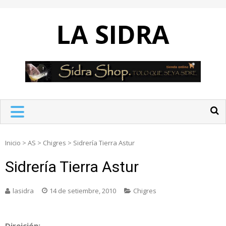
Skip
to
LA SIDRA
content
Inicio
>
AS
>
Chigres
>
Sidrería Tierra Astur
Sidrería Tierra Astur
lasidra
14 de setiembre, 2010
Chigres
Direición: