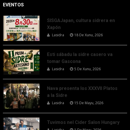
EVENTOS
SISGAJapan, cultura sidrera en
Xapón
Lasidra
18 De Xunu, 2026
Esti sábadu la sidre casero va
tomar Gascona
Lasidra
5 De Xunu, 2026
Nava presenta los XXXVII Platos
a la Sidre
Lasidra
15 De Mayu, 2026
Tuvimos nel Cider Salon Hungary
Lasidra
1 De Mayu, 2026