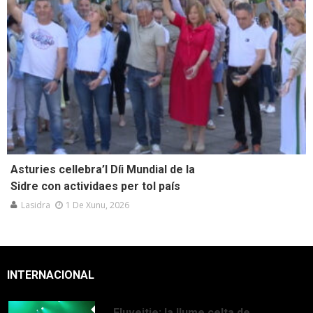
Asturies cellebra’l Díi Mundial de la
Sidre con actividaes per tol país
Lasidra
1 De Xunu, 2026
INTERNACIONAL
Eluveitie: la llume celta de