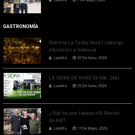
GASTRONOMÍA
Sidrería La Taska lleva’l saborgu
d’Asturies a Valencia
Lasidra
30 De Xunu, 2026
LA SIDRA DE XUNU’26 (Nb. 266)
Lasidra
25 De Xunu, 2026
¿Qué tal una fabada n’El Rincón
de Adi?
Lasidra
17 De Mayu, 2026