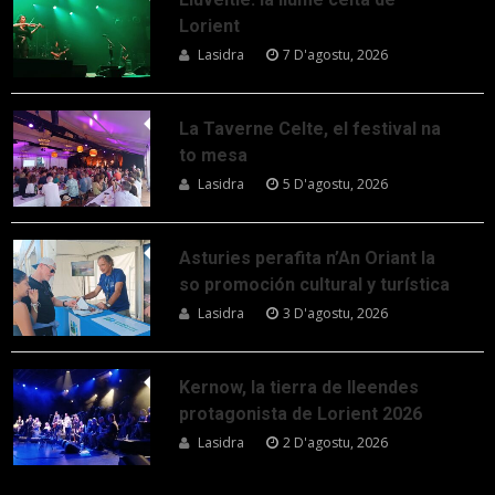
Lorient
Lasidra
7 D'agostu, 2026
La Taverne Celte, el festival na
to mesa
Lasidra
5 D'agostu, 2026
Asturies perafita n’An Oriant la
so promoción cultural y turística
Lasidra
3 D'agostu, 2026
Kernow, la tierra de lleendes
protagonista de Lorient 2026
Lasidra
2 D'agostu, 2026