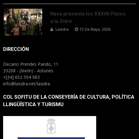
Nava presenta los XXXVII Platos
a la Sidre
Lasidra
15 De Mayu, 2026
DIRECCIÓN
Decano Prendes Pando, 11
33208 - (Xixón) - Asturies
+[34] 652 594 983
info@lasidra.net/lasidra
COL SOFITU DE LA CONSEYERÍA DE CULTURA, POLÍTICA
LLINGÜÍSTICA Y TURISMU