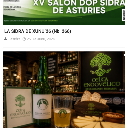
LA SIDRA DE XUNU’26 (Nb. 266)
Lasidra
25 De Xunu, 2026