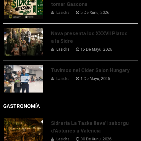
tomar Gascona
Lasidra
5 De Xunu, 2026
Nava presenta los XXXVII Platos
a la Sidre
Lasidra
15 De Mayu, 2026
Tuvimos nel Cider Salon Hungary
Lasidra
1 De Mayu, 2026
GASTRONOMÍA
Sidrería La Taska lleva’l saborgu
d’Asturies a Valencia
Lasidra
30 De Xunu, 2026