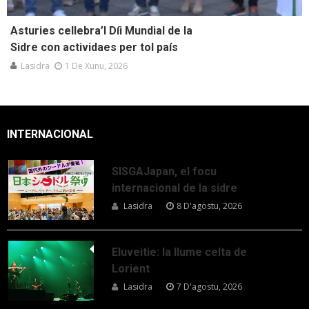
Asturies cellebra’l Díi Mundial de la
Sidre con actividaes per tol país
Lasidra
1 De Xunu, 2026
INTERNACIONAL
SISGAJapan, el focu
internacional de la sidre
Lasidra
8 D'agostu, 2026
Eluveitie: la llume celta de
Lorient
Lasidra
7 D'agostu, 2026