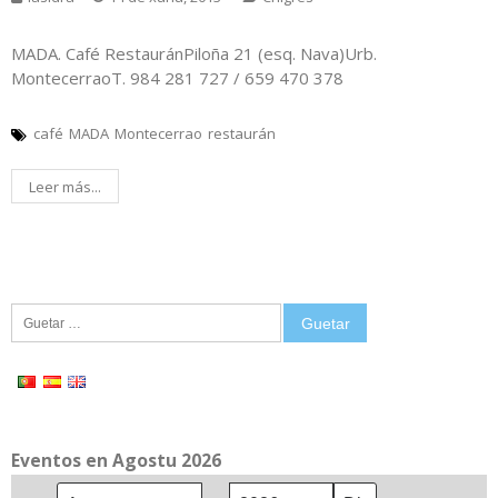
MADA. Café RestauránPiloña 21 (esq. Nava)Urb.
MontecerraoT. 984 281 727 / 659 470 378
café
MADA
Montecerrao
restaurán
Leer más...
Guetar:
Eventos en Agostu 2026