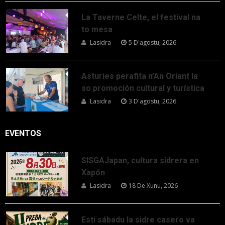
La Taverne Celte, el festival na
to mesa
Lasidra
5 D'agostu, 2026
Asturies perafita n’An Oriant la
so promoción cultural y turística
Lasidra
3 D'agostu, 2026
EVENTOS
SISGAJapan, cultura sidrera en
Xapón
Lasidra
18 De Xunu, 2026
Esti sábadu la sidre casero va