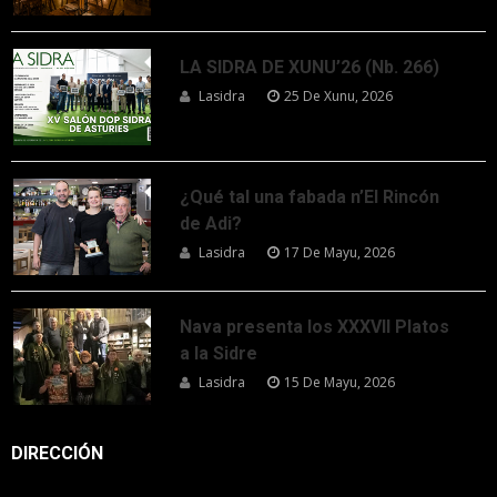
LA SIDRA DE XUNU’26 (Nb. 266)
Lasidra
25 De Xunu, 2026
¿Qué tal una fabada n’El Rincón
de Adi?
Lasidra
17 De Mayu, 2026
Nava presenta los XXXVII Platos
a la Sidre
Lasidra
15 De Mayu, 2026
DIRECCIÓN