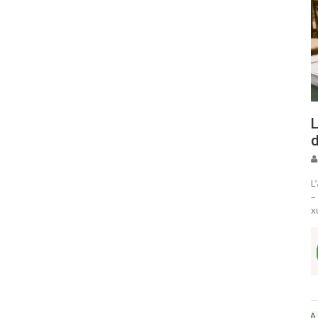
L
d
L
–
x