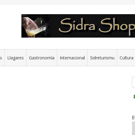
es
Llagares
Gastronomía
Internacional
Sidreturismu
Cultura 
G
n
E