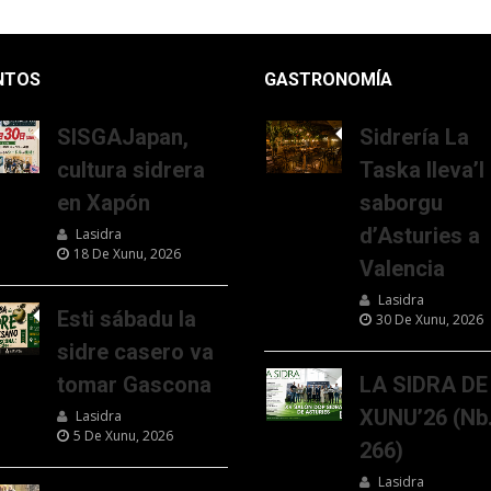
NTOS
GASTRONOMÍA
SISGAJapan,
Sidrería La
cultura sidrera
Taska lleva’l
en Xapón
saborgu
d’Asturies a
Lasidra
18 De Xunu, 2026
Valencia
Lasidra
Esti sábadu la
30 De Xunu, 2026
sidre casero va
tomar Gascona
LA SIDRA DE
XUNU’26 (Nb
Lasidra
5 De Xunu, 2026
266)
Lasidra