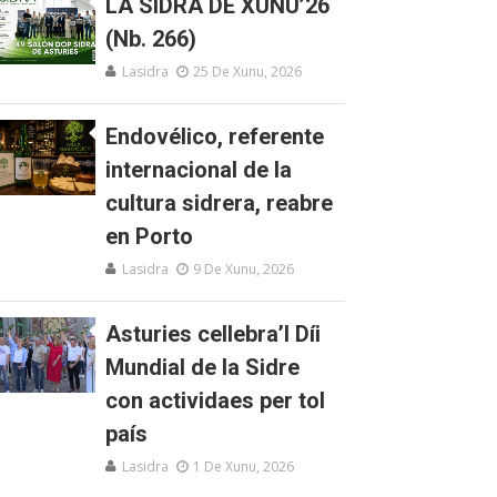
LA SIDRA DE XUNU’26
(Nb. 266)
Lasidra
25 De Xunu, 2026
Endovélico, referente
internacional de la
cultura sidrera, reabre
en Porto
Lasidra
9 De Xunu, 2026
Asturies cellebra’l Díi
Mundial de la Sidre
con actividaes per tol
país
Lasidra
1 De Xunu, 2026