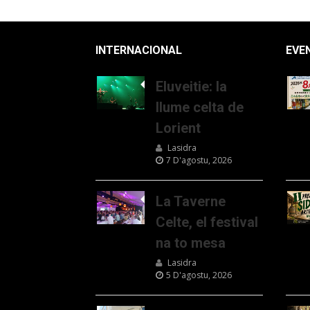
INTERNACIONAL
EVE
Eluveitie: la
llume celta de
Lorient
Lasidra
7 D'agostu, 2026
La Taverne
Celte, el festival
na to mesa
Lasidra
5 D'agostu, 2026