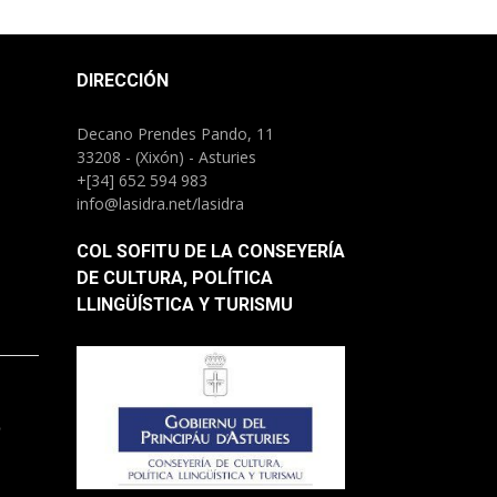
DIRECCIÓN
Decano Prendes Pando, 11
33208 - (Xixón) - Asturies
+[34] 652 594 983
info@lasidra.net/lasidra
COL SOFITU DE LA CONSEYERÍA
DE CULTURA, POLÍTICA
LLINGÜÍSTICA Y TURISMU
.