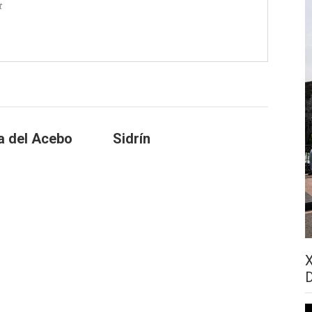
t
ia del Acebo
Sidrín