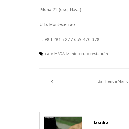
Piloña 21 (esq. Nava)
Urb. Montecerrao
T. 984 281 727 / 659 470 378
café
MADA
Montecerrao
restaurán
Navegación
Bar Tienda Marilu
pelos
artículos
lasidra