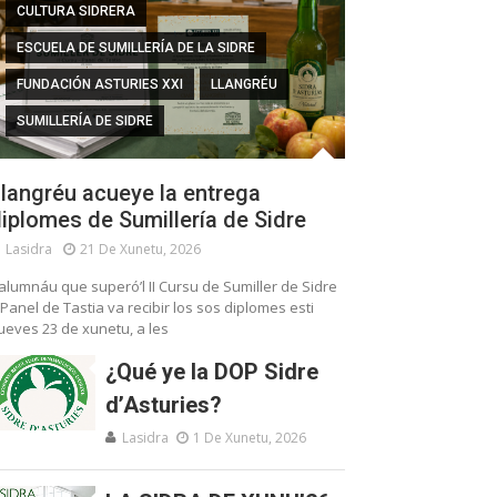
CULTURA SIDRERA
ESCUELA DE SUMILLERÍA DE LA SIDRE
FUNDACIÓN ASTURIES XXI
LLANGRÉU
SUMILLERÍA DE SIDRE
langréu acueye la entrega
iplomes de Sumillería de Sidre
Lasidra
21 De Xunetu, 2026
’alumnáu que superó’l II Cursu de Sumiller de Sidre
 Panel de Tastia va recibir los sos diplomes esti
ueves 23 de xunetu, a les
¿Qué ye la DOP Sidre
d’Asturies?
Lasidra
1 De Xunetu, 2026