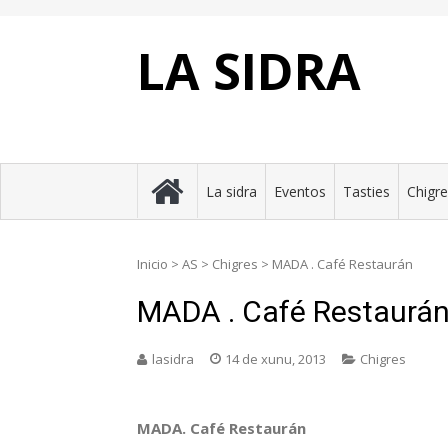
Skip
to
content
LA SIDRA
La sidra
Eventos
Tasties
Chigr
Inicio
>
AS
>
Chigres
>
MADA . Café Restaurán
MADA . Café Restaurá
lasidra
14 de xunu, 2013
Chigres
MADA. Café Restaurán