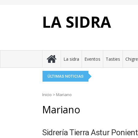
Skip
to
content
LA SIDRA
El Festival de la Sidr
La Taverne Celte, el 
Tierra Astur presenta 
Eclipse ente pumares
Asturies perafita n’An
La sidra
Eventos
Tasties
Chigr
ÚLTIMAS NOTICIAS
Inicio
>
Mariano
Mariano
Sidrería Tierra Astur Ponien