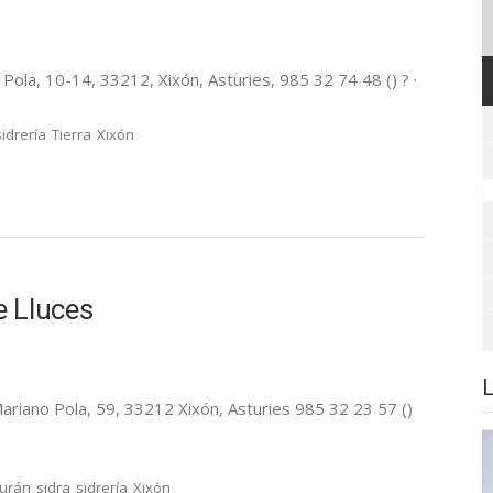
 Pola, 10-14, 33212, Xixón, Asturies, 985 32 74 48 () ? ·
sidrería
Tierra
Xixón
e Lluces
Mariano Pola, 59, 33212 Xixón, Asturies 985 32 23 57 ()
aurán
sidra
sidrería
Xixón