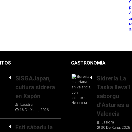
NTOS
GASTRONOMÍA
SISGAJapan,
Sidrería La
cultura sidrera
Taska lleva’l
en Xapón
saborgu
d’Asturies a
Lasidra
18 De Xunu, 2026
Valencia
Lasidra
Esti sábadu la
30 De Xunu, 2026