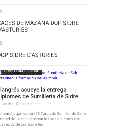
RACES DE MAZANA DOP SIDRE
D'ASTURIES
CULTURA SIDRERA
ESCUELA DE SUMILLERÍA DE LA SIDRE
DOP SIDRE D'ASTURIES
FUNDACIÓN ASTURIES XXI
LLANGRÉU
SUMILLERÍA DE SIDRE
langréu acueye la entrega
iplomes de Sumillería de Sidre
Lasidra
21 De Xunetu, 2026
’alumnáu que superó’l II Cursu de Sumiller de Sidre
 Panel de Tastia va recibir los sos diplomes esti
ueves 23 de xunetu, a les