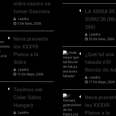
sidre casero va
tomar Gascona
LA SIDRA DE
XUNU’26 (Nb
Lasidra
5 De Xunu, 2026
266)
Lasidra
Nava presenta
25 De Xunu, 2026
los XXXVII
Platos a la
¿Qué tal una
Sidre
fabada n’El
Rincón de Ad
Lasidra
15 De Mayu, 2026
Lasidra
17 De Mayu, 2026
Tuvimos nel
Cider Salon
Nava presen
Hungary
los XXXVII
Platos a la
Lasidra