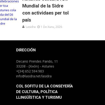
Mundial de la Sidre
con actividaes per tol
país
Lasidra
1 De Xunu, 2026
DIRECCIÓN
Decano Prendes Pando, 11
33208 - (Xixón) - Asturies
+[34] 652 594 983
info@lasidra.net/lasidra
COL SOFITU DE LA CONSEYERÍA
DE CULTURA, POLÍTICA
LLINGÜÍSTICA Y TURISMU