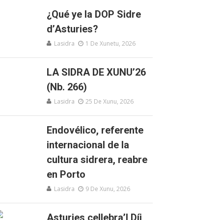
¿Qué ye la DOP Sidre
d’Asturies?
Lasidra
1 De Xunetu, 2026
LA SIDRA DE XUNU’26
(Nb. 266)
Lasidra
25 De Xunu, 2026
Endovélico, referente
internacional de la
cultura sidrera, reabre
en Porto
Lasidra
9 De Xunu, 2026
Asturies cellebra’l Díi