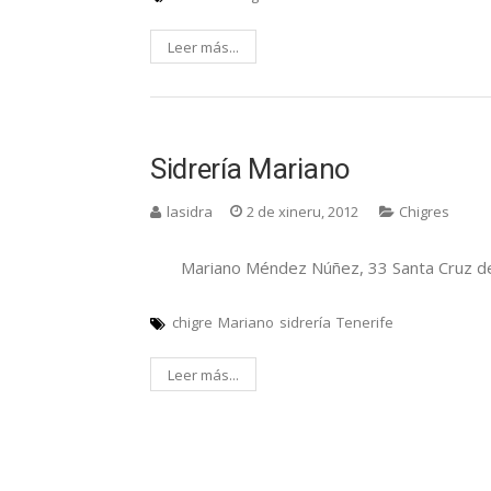
Leer más...
Sidrería Mariano
lasidra
2 de xineru, 2012
Chigres
Mariano Méndez Núñez, 33 Santa Cruz d
chigre
Mariano
sidrería
Tenerife
Leer más...