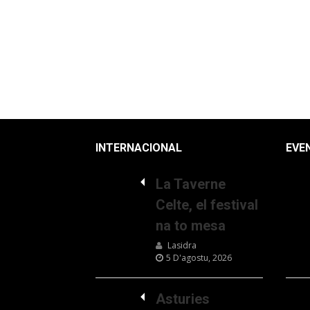
INTERNACIONAL
EVE
La Taverne
Celte, el festival
na to mesa
Lasidra
5 D'agostu, 2026
Asturies