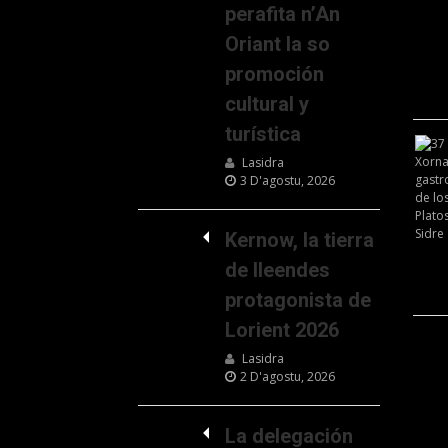
perafita n’An
Oriant la so
promoción
cultural y
turística
Lasidra
3 D'agostu, 2026
Kernow, la tierra
de lleendes
protagonista de
Lorient 2026
Lasidra
2 D'agostu, 2026
La delegación