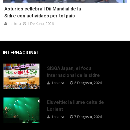
Asturies cellebra’l Díi Mundial de la
Sidre con actividaes per tol país
Lasidra
1 De Xunu, 2026
INTERNACIONAL
SISGAJapan, el focu
internacional de la sidre
Lasidra
8 D'agostu, 2026
Eluveitie: la llume celta de
Lorient
Lasidra
7 D'agostu, 2026