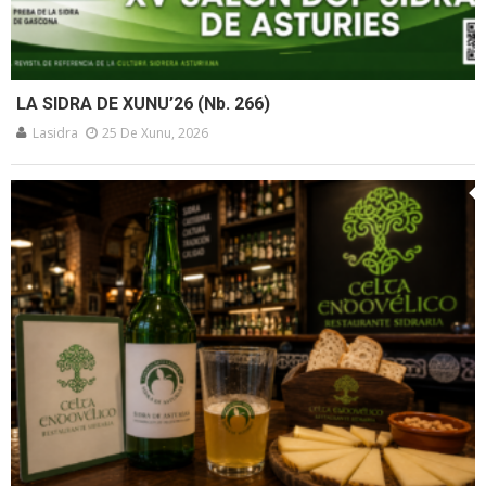
LA SIDRA DE XUNU’26 (Nb. 266)
Lasidra
25 De Xunu, 2026