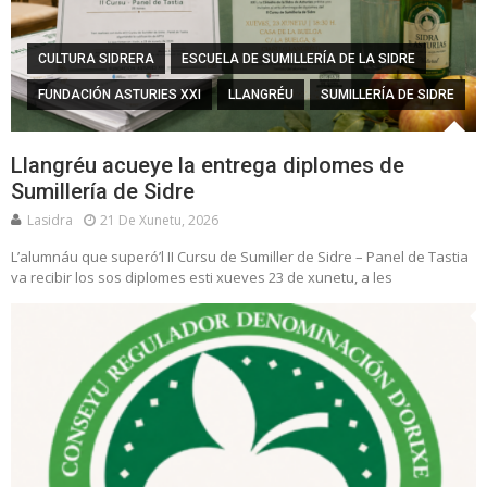
CULTURA SIDRERA
ESCUELA DE SUMILLERÍA DE LA SIDRE
FUNDACIÓN ASTURIES XXI
LLANGRÉU
SUMILLERÍA DE SIDRE
Llangréu acueye la entrega diplomes de
Sumillería de Sidre
Lasidra
21 De Xunetu, 2026
L’alumnáu que superó’l II Cursu de Sumiller de Sidre – Panel de Tastia
va recibir los sos diplomes esti xueves 23 de xunetu, a les