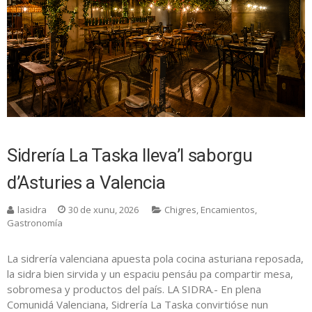
Sidrería La Taska lleva’l saborgu
d’Asturies a Valencia
lasidra
30 de xunu, 2026
Chigres
,
Encamientos
,
Gastronomía
La sidrería valenciana apuesta pola cocina asturiana reposada,
la sidra bien sirvida y un espaciu pensáu pa compartir mesa,
sobromesa y productos del país. LA SIDRA.- En plena
Comunidá Valenciana, Sidrería La Taska convirtióse nun