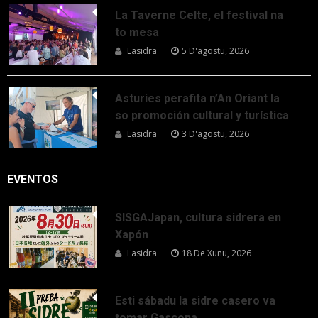
La Taverne Celte, el festival na
to mesa
Lasidra
5 D'agostu, 2026
Asturies perafita n’An Oriant la
so promoción cultural y turística
Lasidra
3 D'agostu, 2026
EVENTOS
SISGAJapan, cultura sidrera en
Xapón
Lasidra
18 De Xunu, 2026
Esti sábadu la sidre casero va
tomar Gascona