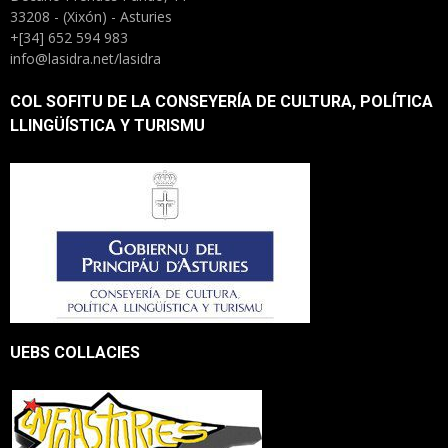
33208 - (Xixón) - Asturies
+[34] 652 594 983
info@lasidra.net/lasidra
COL SOFITU DE LA CONSEYERÍA DE CULTURA, POLÍTICA
LLINGÜÍSTICA Y TURISMU
UEBS COLLACIES