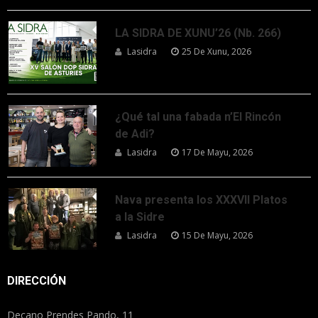
LA SIDRA DE XUNU’26 (Nb. 266)
Lasidra
25 De Xunu, 2026
¿Qué tal una fabada n’El Rincón
de Adi?
Lasidra
17 De Mayu, 2026
Nava presenta los XXXVII Platos
a la Sidre
Lasidra
15 De Mayu, 2026
DIRECCIÓN
Decano Prendes Pando, 11