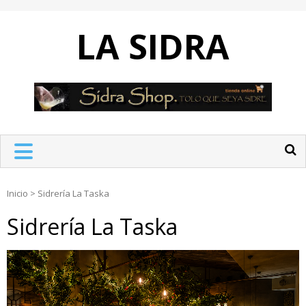
Skip
to
LA SIDRA
content
Inicio
>
Sidrería La Taska
Sidrería La Taska