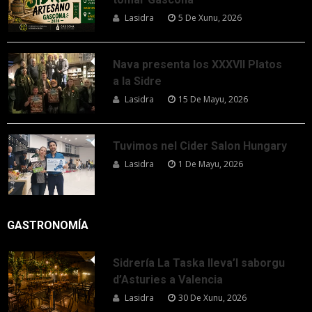
Lasidra
5 De Xunu, 2026
Nava presenta los XXXVII Platos
a la Sidre
Lasidra
15 De Mayu, 2026
Tuvimos nel Cider Salon Hungary
Lasidra
1 De Mayu, 2026
GASTRONOMÍA
Sidrería La Taska lleva’l saborgu
d’Asturies a Valencia
Lasidra
30 De Xunu, 2026