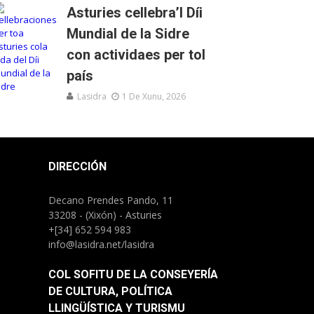
Asturies cellebra’l Díi
Mundial de la Sidre
con actividaes per tol
país
Lasidra
1 De Xunu, 2026
DIRECCIÓN
Decano Prendes Pando, 11
33208 - (Xixón) - Asturies
+[34] 652 594 983
info@lasidra.net/lasidra
COL SOFITU DE LA CONSEYERÍA
DE CULTURA, POLÍTICA
LLINGÜÍSTICA Y TURISMU