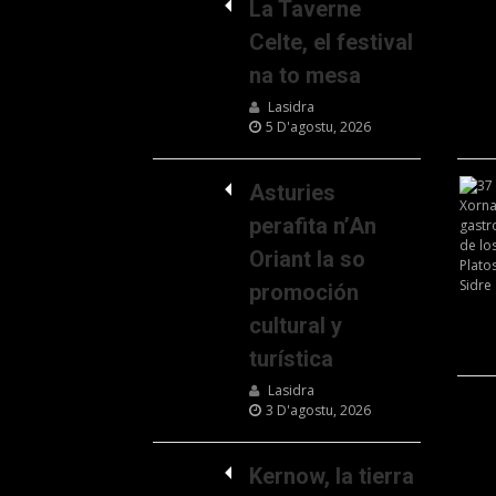
La Taverne
Celte, el festival
na to mesa
Lasidra
5 D'agostu, 2026
Asturies
perafita n’An
Oriant la so
promoción
cultural y
turística
Lasidra
3 D'agostu, 2026
Kernow, la tierra