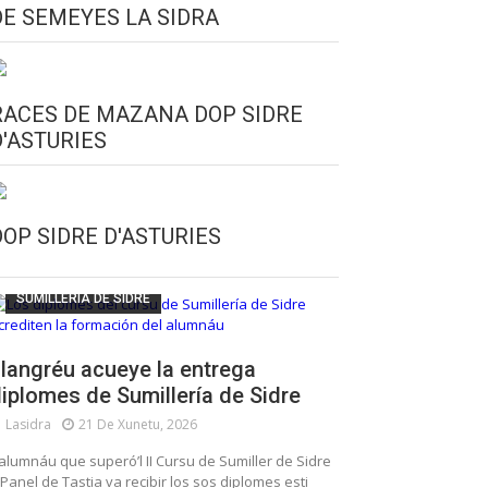
DE SEMEYES LA SIDRA
RACES DE MAZANA DOP SIDRE
D'ASTURIES
CULTURA SIDRERA
ESCUELA DE SUMILLERÍA DE LA SIDRE
DOP SIDRE D'ASTURIES
FUNDACIÓN ASTURIES XXI
LLANGRÉU
SUMILLERÍA DE SIDRE
langréu acueye la entrega
iplomes de Sumillería de Sidre
Lasidra
21 De Xunetu, 2026
’alumnáu que superó’l II Cursu de Sumiller de Sidre
 Panel de Tastia va recibir los sos diplomes esti