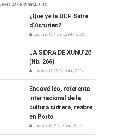
ueves 23 de xunetu, a les
¿Qué ye la DOP Sidre
d’Asturies?
Lasidra
1 De Xunetu, 2026
LA SIDRA DE XUNU’26
(Nb. 266)
Lasidra
25 De Xunu, 2026
Endovélico, referente
internacional de la
cultura sidrera, reabre
en Porto
Lasidra
9 De Xunu, 2026