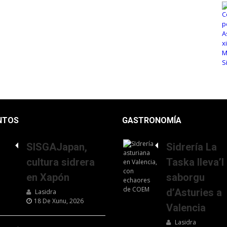
NTOS
GASTRONOMÍA
SISGAJapan,
Sidrería La
cultura sidrera
Taska lleva’l
en Xapón
saborgu
d’Asturies a
Lasidra
18 De Xunu, 2026
Valencia
Lasidra