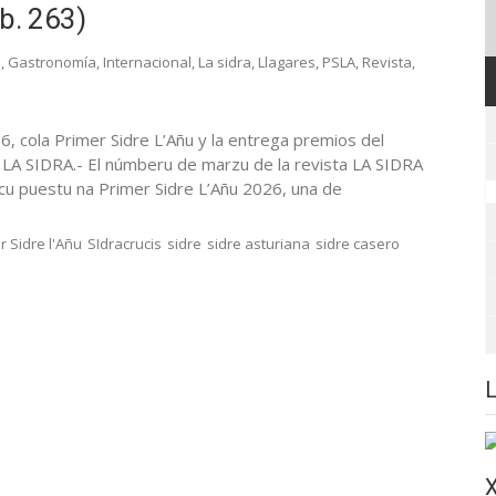
b. 263)
s
,
Gastronomía
,
Internacional
,
La sidra
,
Llagares
,
PSLA
,
Revista
,
6, cola Primer Sidre L’Añu y la entrega premios del
A SIDRA.- El númberu de marzu de la revista LA SIDRA
focu puestu na Primer Sidre L’Añu 2026, una de
r Sidre l'Añu
SIdracrucis
sidre
sidre asturiana
sidre casero