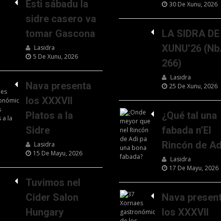
Esti sábadu la
30 De Xunu, 2026
sidre casero va
tomar Gascona
LA SIDRA DE
XUNU’26 (Nb
Lasidra
5 De Xunu, 2026
266)
Lasidra
Nava presenta
25 De Xunu, 2026
los XXXVII
Platos a la
¿Qué tal una
Sidre
fabada n’El
Rincón de Ad
Lasidra
15 De Mayu, 2026
Lasidra
17 De Mayu, 2026
Tuvimos nel
Cider Salon
Nava presen
Hungary
los XXXVII