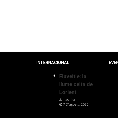
INTERNACIONAL
EVE
Eluveitie: la
llume celta de
Lorient
Lasidra
7 D'agostu, 2026