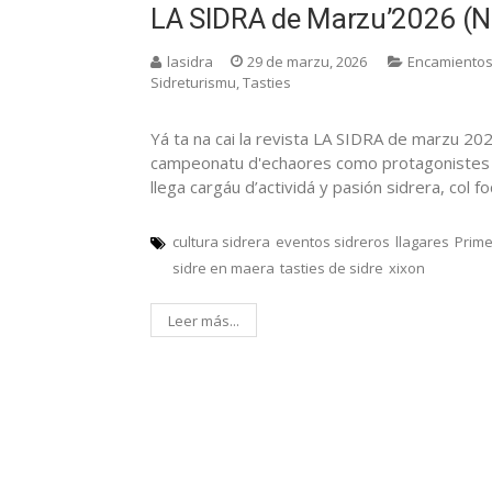
LA SIDRA de Marzu’2026 (N
lasidra
29 de marzu, 2026
Encamiento
Sidreturismu
,
Tasties
Yá ta na cai la revista LA SIDRA de marzu 202
campeonatu d'echaores como protagonistes L
llega cargáu d’actividá y pasión sidrera, col 
cultura sidrera
eventos sidreros
llagares
Prime
sidre en maera
tasties de sidre
xixon
Leer más...