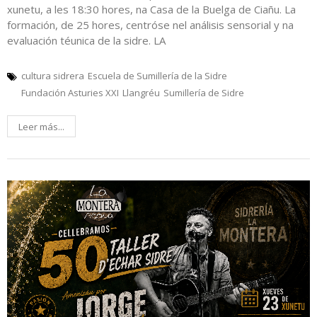
xunetu, a les 18:30 hores, na Casa de la Buelga de Ciañu. La
formación, de 25 hores, centróse nel análisis sensorial y na
evaluación téunica de la sidre. LA
cultura sidrera
Escuela de Sumillería de la Sidre
Fundación Asturies XXI
Llangréu
Sumillería de Sidre
Leer más...