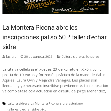
La Montera Picona abre les
inscripciones pal so 50.º taller d’echar
sidre
lasidra
20 de xunetu, 2026
Cultura sidrera
,
Echaores
La cita va cellebrase’l xueves 23 de xunetu en Xixón, con un
preciu de 10 euros y formación práctica de la mano de Wilkin
Aquiles, Laura Ovín y Alejandra Vanegas. Les places son
llendaes y ye necesario inscribise previamente. La celebración
va completase cola actuación en direutu de Jorge Menéndez,
cultura sidrera
La Montera Picona
sidre asturiano
talleres d’echar sidre
xixon