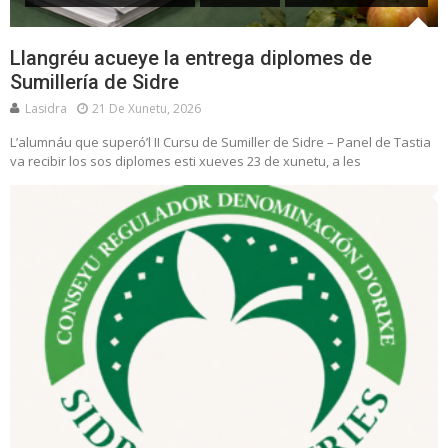
Llangréu acueye la entrega diplomes de
Sumillería de Sidre
Lasidra
21 De Xunetu, 2026
L’alumnáu que superó’l II Cursu de Sumiller de Sidre – Panel de Tastia
va recibir los sos diplomes esti xueves 23 de xunetu, a les