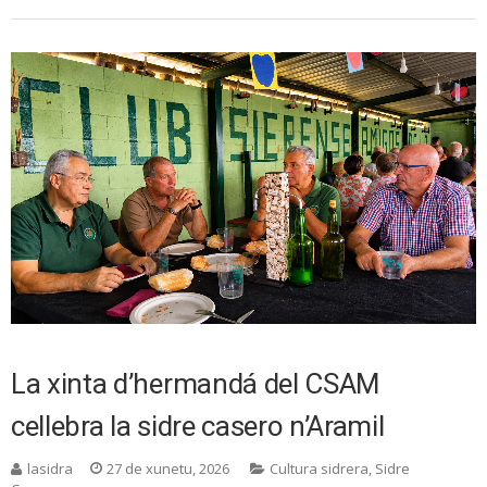
La xinta d’hermandá del CSAM
cellebra la sidre casero n’Aramil
lasidra
27 de xunetu, 2026
Cultura sidrera
,
Sidre