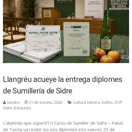
Llangréu acueye la entrega diplomes
de Sumillería de Sidre
lasidra
21 de xunetu, 2026
Cultura sidrera
,
Dellos
,
DOP
Sidre d'Asturies
L’alumnáu que superó’l II Cursu de Sumiller de Sidre – Panel
de Tastia va recibir los sos diplomes esti xueves 23 de