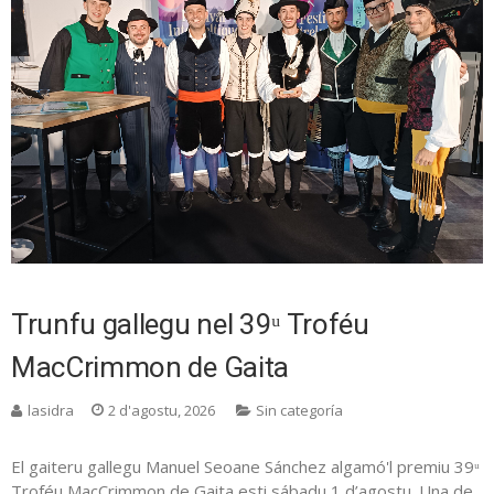
Trunfu gallegu nel 39ᵘ Troféu
MacCrimmon de Gaita
lasidra
2 d'agostu, 2026
Sin categoría
El gaiteru gallegu Manuel Seoane Sánchez algamó'l premiu 39ᵘ
Troféu MacCrimmon de Gaita esti sábadu 1 d’agostu. Una de