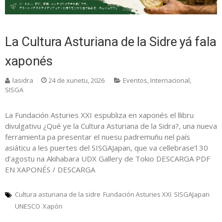
La Cultura Asturiana de la Sidre yá fala
xaponés
lasidra
24 de xunetu, 2026
Eventos
,
Internacional
,
SISGA
La Fundación Asturies XXI espubliza en xaponés el llibru
divulgativu ¿Qué ye la Cultura Asturiana de la Sidra?, una nueva
ferramienta pa presentar el nuesu padremuñu nel país
asiáticu a les puertes del SISGAJapan, que va cellebrase’l 30
d’agostu na Akihabara UDX Gallery de Tokio DESCARGA PDF
EN XAPONÉS / DESCARGA
Cultura asturiana de la sidre
Fundación Asturies XXI
SISGAJapan
UNESCO
Xapón