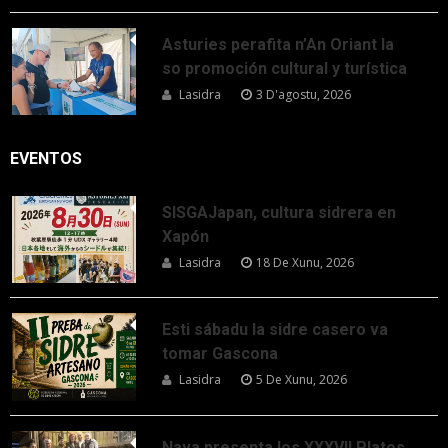
Asturies perafita n’An Oriant la
so promoción cultural y turística
Lasidra
3 D'agostu, 2026
EVENTOS
SISGAJapan, cultura sidrera en
Xapón
Lasidra
18 De Xunu, 2026
Esti sábadu la sidre casero va
tomar Gascona
Lasidra
5 De Xunu, 2026
Nava presenta los XXXVII Platos