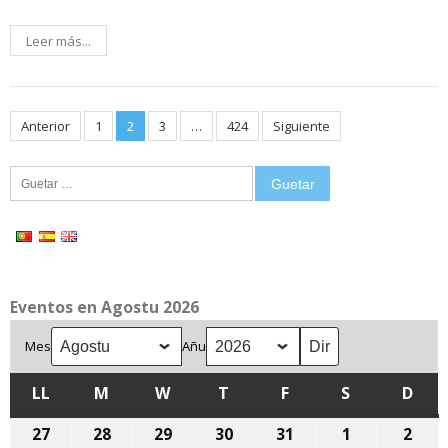
Leer más...
Posts
Anterior
1
2
3
…
424
Siguiente
pagination
Guetar:
Eventos en Agostu 2026
Mes
Añu
LL
LLUNES
M
MARTES
W
MIÉRCOLES
T
XUEVES
F
VIENRES
S
SÁBADU
D
DOM
27
27
28
28
29
29
30
30
31
31
1
1
2
2