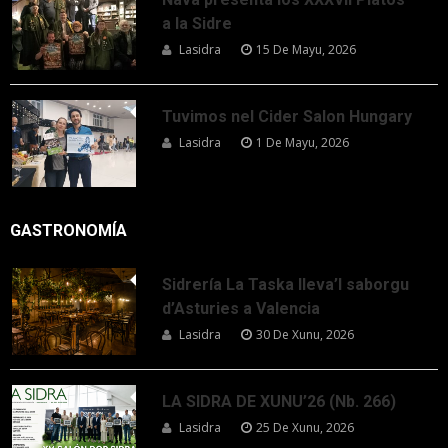
a la Sidre
Lasidra
15 De Mayu, 2026
Tuvimos nel Cider Salon Hungary
Lasidra
1 De Mayu, 2026
GASTRONOMÍA
Sidrería La Taska lleva’l saborgu
d’Asturies a Valencia
Lasidra
30 De Xunu, 2026
LA SIDRA DE XUNU’26 (Nb. 266)
Lasidra
25 De Xunu, 2026