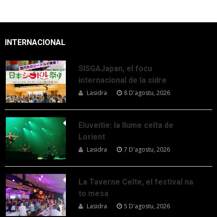
INTERNACIONAL
SISGAJapan, el focu
internacional de la sidre
Lasidra
8 D'agostu, 2026
Eluveitie: la llume celta de
Lorient
Lasidra
7 D'agostu, 2026
La Taverne Celte, el festival na
to mesa
Lasidra
5 D'agostu, 2026