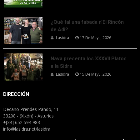
¿Qué tal una fabada n’El Rincón
de Adi?
Lasidra
17 De Mayu, 2026
Nava presenta los XXXVII Platos
a la Sidre
Lasidra
15 De Mayu, 2026
DIRECCIÓN
Decano Prendes Pando, 11
33208 - (Xixón) - Asturies
+[34] 652 594 983
info@lasidra.net/lasidra