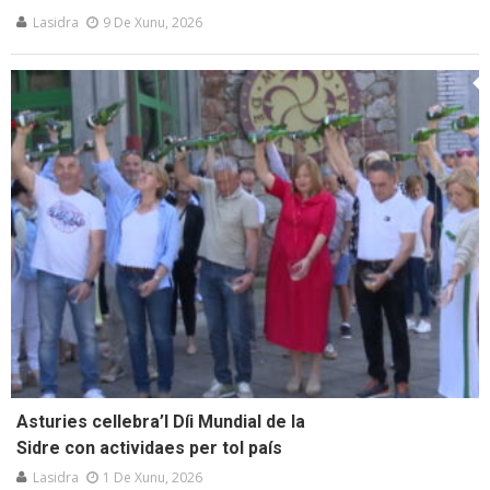
Lasidra
9 De Xunu, 2026
Asturies cellebra’l Díi Mundial de la
Sidre con actividaes per tol país
Lasidra
1 De Xunu, 2026