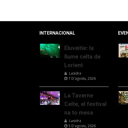
INTERNACIONAL
EVE
Eluveitie: la
llume celta de
Lorient
Lasidra
7 D'agostu, 2026
La Taverne
Celte, el festival
na to mesa
Lasidra
5 D'agostu, 2026