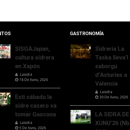
NTOS
GASTRONOMÍA
SISGAJapan,
Sidrería La
cultura sidrera
Taska lleva’l
en Xapón
saborgu
d’Asturies a
Lasidra
18 De Xunu, 2026
Valencia
Lasidra
Esti sábadu la
30 De Xunu, 2026
sidre casero va
tomar Gascona
LA SIDRA DE
XUNU’26 (Nb
Lasidra
5 De Xunu, 2026