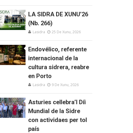
LA SIDRA DE XUNU’26
(Nb. 266)
Lasidra
25 De Xunu, 2026
Endovélico, referente
internacional de la
cultura sidrera, reabre
en Porto
Lasidra
9 De Xunu, 2026
Asturies cellebra’l Díi
Mundial de la Sidre
con actividaes per tol
país