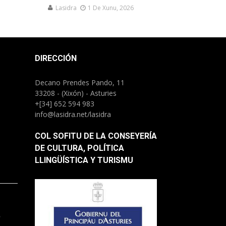
Lasidra
1 De Xunu, 2026
DIRECCIÓN
Decano Prendes Pando, 11
33208 - (Xixón) - Asturies
+[34] 652 594 983
info@lasidra.net/lasidra
COL SOFITU DE LA CONSEYERÍA
DE CULTURA, POLÍTICA
LLINGÜÍSTICA Y TURISMU
.