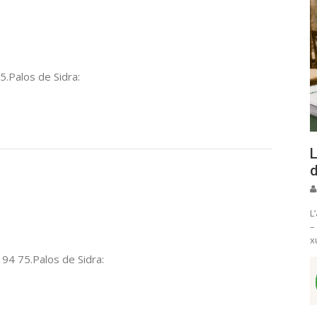
5.Palos de Sidra:
L
d
L
–
x
 94 75.Palos de Sidra: