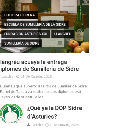
CULTURA SIDRERA
ESCUELA DE SUMILLERÍA DE LA SIDRE
FUNDACIÓN ASTURIES XXI
LLANGRÉU
SUMILLERÍA DE SIDRE
langréu acueye la entrega
iplomes de Sumillería de Sidre
Lasidra
21 De Xunetu, 2026
’alumnáu que superó’l II Cursu de Sumiller de Sidre
 Panel de Tastia va recibir los sos diplomes esti
ueves 23 de xunetu, a les
¿Qué ye la DOP Sidre
d’Asturies?
Lasidra
1 De Xunetu, 2026