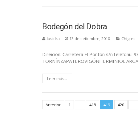
Bodegón del Dobra
lasidra
13 de setiembre, 2010
Chigres
Direición: Carretera El Pontón s/nTeléfonu: 9
TORNÍNZAPATEROVIGÓNHERMINIOL'ARG
Leer más...
Posts
Anterior
1
…
418
419
420
…
pagination