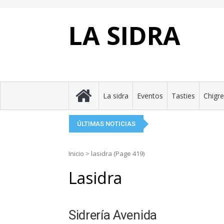
Skip
to
content
LA SIDRA
Eluveitie: la llume cel
Perlora brinda pola s
El Festival de la Sidr
La Taverne Celte, el 
Tierra Astur presenta 
La sidra
Eventos
Tasties
Chigr
ÚLTIMAS NOTICIAS
Inicio
>
lasidra
(Page 419)
Lasidra
Sidrería Avenida