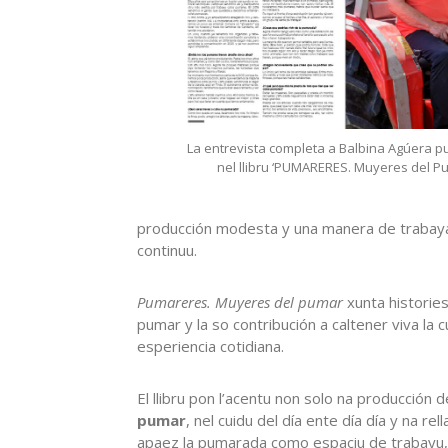
La entrevista completa a Balbina Agúera p
nel llibru ‘PUMARERES. Muyeres del P
producción modesta y una manera de trabayar
continuu.
Pumareres. Muyeres del pumar
xunta histories
pumar y la so contribución a caltener viva la c
esperiencia cotidiana.
El llibru pon l’acentu non solo na producción
pumar
, nel cuidu del día ente día día y na re
apaez la pumarada como espaciu de trabayu, 