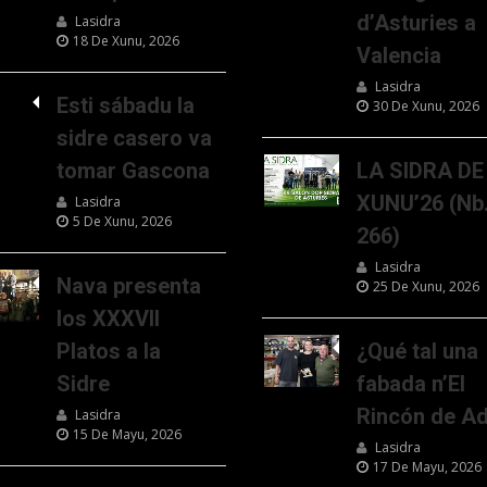
d’Asturies a
Lasidra
18 De Xunu, 2026
Valencia
Lasidra
Esti sábadu la
30 De Xunu, 2026
sidre casero va
tomar Gascona
LA SIDRA DE
XUNU’26 (Nb
Lasidra
5 De Xunu, 2026
266)
Lasidra
Nava presenta
25 De Xunu, 2026
los XXXVII
Platos a la
¿Qué tal una
Sidre
fabada n’El
Rincón de Ad
Lasidra
15 De Mayu, 2026
Lasidra
17 De Mayu, 2026