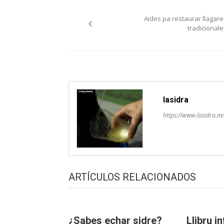
Navegación
Aides pa restaurar llagare
pelos
tradicionale
artículos
lasidra
https://www.lasidra.ne
ARTÍCULOS RELACIONADOS
¿Sabes echar sidre?
Llibru in