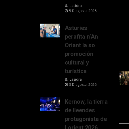
Lasidra
5 D'agostu, 2026
Asturies
perafita n’An
Oriant la so
promoción
cultural y
turística
Lasidra
3 D'agostu, 2026
Kernow, la tierra
de lleendes
protagonista de
Lorient 2026