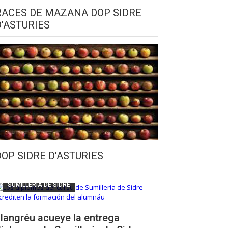
RACES DE MAZANA DOP SIDRE
D'ASTURIES
CULTURA SIDRERA
ESCUELA DE SUMILLERÍA DE LA SIDRE
DOP SIDRE D'ASTURIES
FUNDACIÓN ASTURIES XXI
LLANGRÉU
SUMILLERÍA DE SIDRE
langréu acueye la entrega