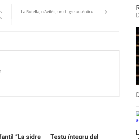
s
La Botella, n’Avilés, un chigre auténticu
s
t
L
fantil “La sidre
Testu íntegru del