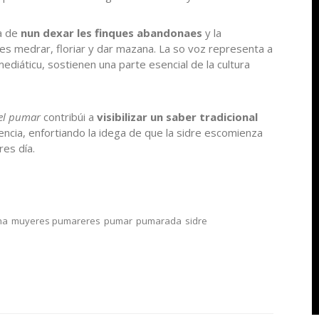
ia de
nun dexar les finques abandonaes
y la
les medrar, floriar y dar mazana. La so voz representa a
iáticu, sostienen una parte esencial de la cultura
el pumar
contribúi a
visibilizar un saber tradicional
encia, enfortiando la idega de que la sidre escomienza
res día.
na
muyeres pumareres
pumar
pumarada
sidre