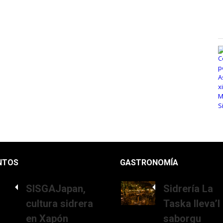
NTOS
GASTRONOMÍA
SISGAJapan,
Sidrería La
cultura sidrera
Taska lleva’l
en Xapón
saborgu