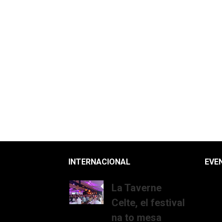
INTERNACIONAL
EVE
La Taverne
Celte, el festival
na to mesa