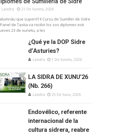
iplomes de Sumillería de Sidre
Lasidra
21 De Xunetu, 2026
’alumnáu que superó’l II Cursu de Sumiller de Sidre
 Panel de Tastia va recibir los sos diplomes esti
ueves 23 de xunetu, a les
¿Qué ye la DOP Sidre
d’Asturies?
Lasidra
1 De Xunetu, 2026
LA SIDRA DE XUNU’26
(Nb. 266)
Lasidra
25 De Xunu, 2026
Endovélico, referente
internacional de la
cultura sidrera, reabre