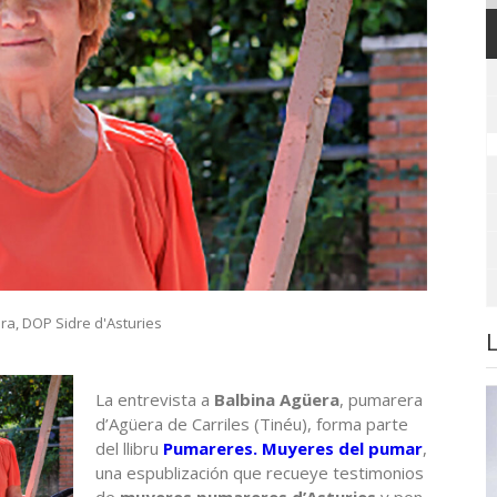
era
,
DOP Sidre d'Asturies
La entrevista a
Balbina Agüera
, pumarera
d’Agüera de Carriles (Tinéu), forma parte
del llibru
Pumareres. Muyeres del pumar
,
una espublización que recueye testimonios
de
muyeres pumareres d’Asturies
y pon