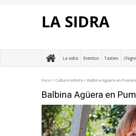
Skip
to
content
LA SIDRA
La sidra
Eventos
Tasties
Chigr
Inicio
>
Cultura sidrera
>
Balbina Agüera en Pumare
Balbina Agüera en Pum