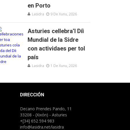
en Porto
Lasidra
9 De Xunu, 2026
Asturies cellebra’l Díi
Mundial de la Sidre
con actividaes per tol
país
Lasidra
1 De Xunu, 2026
DIRECCIÓN
Decano Prendes Pando, 11
33208 - (Xixón) - Asturies
+[34] 652 594 983
info@lasidra.net/lasidra