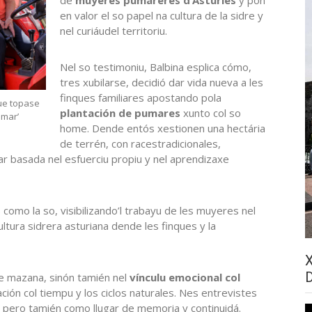
en valor el so papel na cultura de la sidre y
nel curiáudel territoriu.
Nel so testimoniu, Balbina esplica cómo,
tres xubilarse, decidió dar vida nueva a les
finques familiares apostando pola
ue topase
plantación de pumares
xunto col so
umar’
home. Dende entós xestionen una hectária
de terrén, con racestradicionales,
 basada nel esfuerciu propiu y nel aprendizaxe
 como la so, visibilizando’l trabayu de les muyeres nel
ultura sidrera asturiana dende les finques y la
 de mazana, sinón tamién nel
vínculu emocional col
llación col tiempu y los ciclos naturales. Nes entrevistes
pero tamién como llugar de memoria y continuidá.