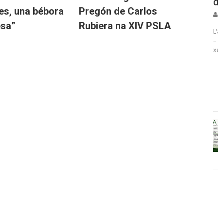
d
ies, una bébora
Pregón de Carlos
esa”
Rubiera na XIV PSLA
L
–
x