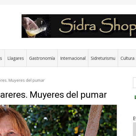
es
Llagares
Gastronomía
Internacional
Sidreturismu
Cultura 
G
res. Muyeres del pumar
areres. Muyeres del pumar
E