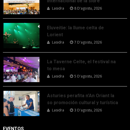
internacional de la sidre
Lasidra
8 D'agostu, 2026
Eluveitie: la llume celta de
Lorient
Lasidra
7 D'agostu, 2026
La Taverne Celte, el festival na
to mesa
Lasidra
5 D'agostu, 2026
Asturies perafita n’An Oriant la
so promoción cultural y turística
Lasidra
3 D'agostu, 2026
EVENTOS