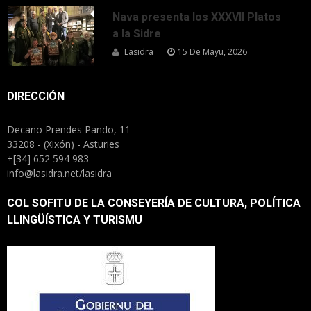
Nava presenta los XXXVII Platos
a la Sidre
Lasidra
15 De Mayu, 2026
DIRECCIÓN
Decano Prendes Pando, 11
33208 - (Xixón) - Asturies
+[34] 652 594 983
info@lasidra.net/lasidra
COL SOFITU DE LA CONSEYERÍA DE CULTURA, POLÍTICA
LLINGÜÍSTICA Y TURISMU