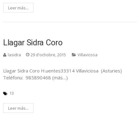
Leer más...
Llagar Sidra Coro
lasidra
29 d'ochobre, 2015
Villavicosa
Llagar Sidra Coro H.uentes33314 Villaviciosa (Asturies)
Teléfonu: 985890468 (más…)
13
Leer más...