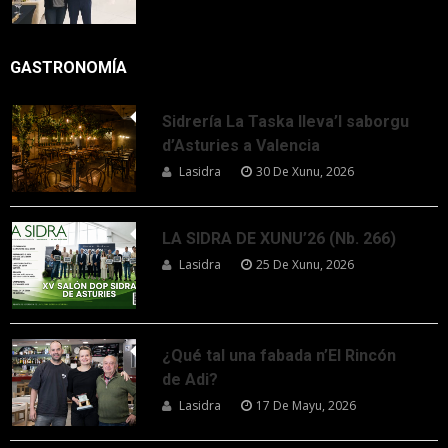
GASTRONOMÍA
Sidrería La Taska lleva’l saborgu
d’Asturies a Valencia
Lasidra
30 De Xunu, 2026
LA SIDRA DE XUNU’26 (Nb. 266)
Lasidra
25 De Xunu, 2026
¿Qué tal una fabada n’El Rincón
de Adi?
Lasidra
17 De Mayu, 2026