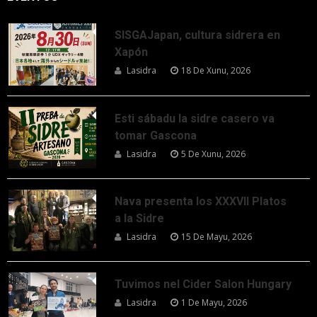
SISGAJapan, cultura sidrera en
Xapón
Lasidra
18 De Xunu, 2026
Esti sábadu la sidre casero va
tomar Gascona
Lasidra
5 De Xunu, 2026
Nava presenta los XXXVII Platos
a la Sidre
Lasidra
15 De Mayu, 2026
Tuvimos nel Cider Salon Hungary
Lasidra
1 De Mayu, 2026