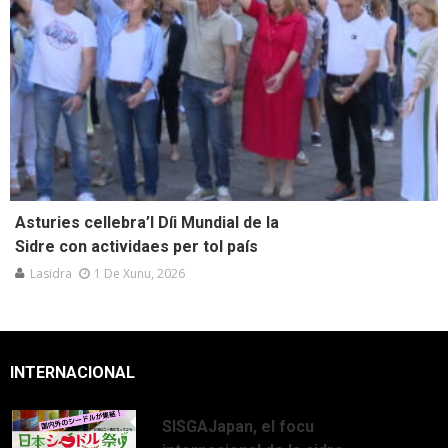
Asturies cellebra’l Díi Mundial de la
Sidre con actividaes per tol país
Lasidra
1 De Xunu, 2026
INTERNACIONAL
SISGAJapan, el focu