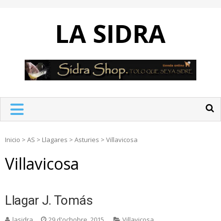
Skip
to
LA SIDRA
content
Inicio
>
AS
>
Llagares
>
Asturies
>
Villavicosa
Villavicosa
Llagar J. Tomás
lasidra
29 d'ochobre, 2015
Villavicosa