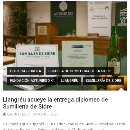
CULTURA SIDRERA
ESCUELA DE SUMILLERÍA DE LA SIDRE
FUNDACIÓN ASTURIES XXI
LLANGRÉU
SUMILLERÍA DE SIDRE
Llangréu acueye la entrega diplomes de
Sumillería de Sidre
Lasidra
21 De Xunetu, 2026
L’alumnáu que superó’l II Cursu de Sumiller de Sidre – Panel de Tastia
va recibir los sos diplomes esti xueves 23 de xunetu, a les