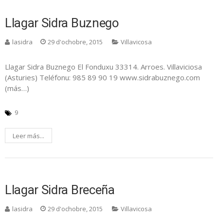
Llagar Sidra Buznego
lasidra
29 d'ochobre, 2015
Villavicosa
Llagar Sidra Buznego El Fonduxu 33314. Arroes. Villaviciosa
(Asturies) Teléfonu: 985 89 90 19 www.sidrabuznego.com
(más…)
9
Leer más...
Llagar Sidra Breceña
lasidra
29 d'ochobre, 2015
Villavicosa