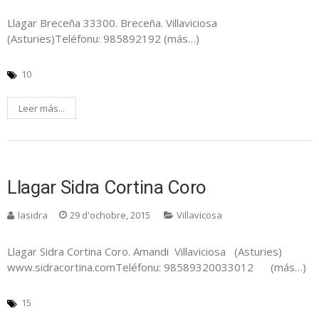
Llagar Breceña 33300. Breceña. Villaviciosa
(Asturies)Teléfonu: 985892192 (más…)
10
Leer más...
Llagar Sidra Cortina Coro
lasidra
29 d'ochobre, 2015
Villavicosa
Llagar Sidra Cortina Coro. Amandi Villaviciosa (Asturies)
www.sidracortina.comTeléfonu: 98589320033012 (más…)
15