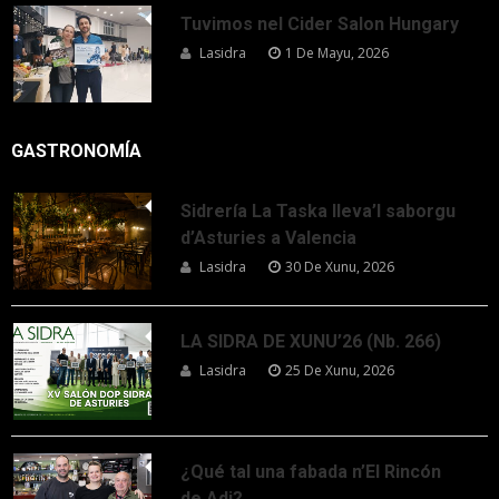
Tuvimos nel Cider Salon Hungary
Lasidra
1 De Mayu, 2026
GASTRONOMÍA
Sidrería La Taska lleva’l saborgu
d’Asturies a Valencia
Lasidra
30 De Xunu, 2026
LA SIDRA DE XUNU’26 (Nb. 266)
Lasidra
25 De Xunu, 2026
¿Qué tal una fabada n’El Rincón
de Adi?