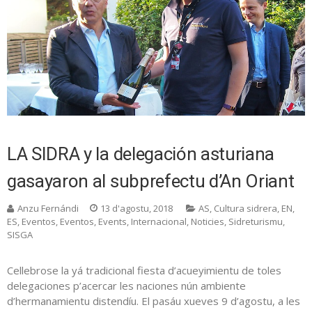
LA SIDRA y la delegación asturiana
gasayaron al subprefectu d’An Oriant
Anzu Fernándi
13 d'agostu, 2018
AS
,
Cultura sidrera
,
EN
,
ES
,
Eventos
,
Eventos
,
Events
,
Internacional
,
Noticies
,
Sidreturismu
,
SISGA
Cellebrose la yá tradicional fiesta d’acueyimientu de toles
delegaciones p’acercar les naciones nún ambiente
d’hermanamientu distendíu. El pasáu xueves 9 d’agostu, a les