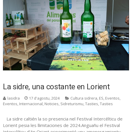
La sidre, una costante en Lorient
lasidra
17 d'agostu, 2024
Cultura sidrera
,
ES
,
Eventos
,
Eventos
,
Internacional
,
Noticies
,
Sidreturismu
,
Tasties
,
Tasties
La sidre caltién la so presencia nel Festival Intercélticu de
Lorient pesia les llimitaciones de 2024.Anguañu el Festival
Intercélticu d'An Oriant esperimentó unu amenorgamientu