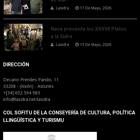
Lasidra
17 De Mayu, 2026
Nava presenta los XXXVII Platos
a la Sidre
Lasidra
15 De Mayu, 2026
DIRECCIÓN
Decano Prendes Pando, 11
33208 - (Xixón) - Asturies
+[34] 652 594 983
info@lasidra.net/lasidra
COL SOFITU DE LA CONSEYERÍA DE CULTURA, POLÍTICA
LLINGÜÍSTICA Y TURISMU