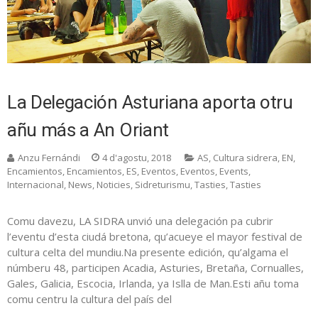
La Delegación Asturiana aporta otru
añu más a An Oriant
Anzu Fernándi
4 d'agostu, 2018
AS
,
Cultura sidrera
,
EN
,
Encamientos
,
Encamientos
,
ES
,
Eventos
,
Eventos
,
Events
,
Internacional
,
News
,
Noticies
,
Sidreturismu
,
Tasties
,
Tasties
Comu davezu, LA SIDRA unvió una delegación pa cubrir
l’eventu d’esta ciudá bretona, qu’acueye el mayor festival de
cultura celta del mundiu.Na presente edición, qu’algama el
númberu 48, participen Acadia, Asturies, Bretaña, Cornualles,
Gales, Galicia, Escocia, Irlanda, ya Islla de Man.Esti añu toma
comu centru la cultura del país del