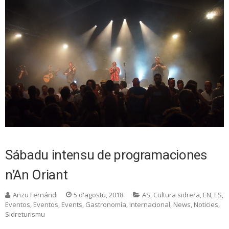
Sábadu intensu de programaciones
n’An Oriant
Anzu Fernándi
5 d'agostu, 2018
AS
,
Cultura sidrera
,
EN
,
ES
,
Eventos
,
Eventos
,
Events
,
Gastronomía
,
Internacional
,
News
,
Noticies
,
Sidreturismu