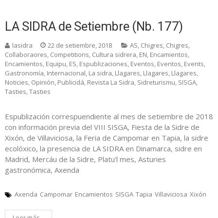
LA SIDRA de Setiembre (Nb. 177)
lasidra
22 de setiembre, 2018
AS
,
Chigres
,
Chigres
,
Collaboraores
,
Competitions
,
Cultura sidrera
,
EN
,
Encamientos
,
Encamientos
,
Equipu
,
ES
,
Espublizaciones
,
Eventos
,
Eventos
,
Events
,
Gastronomía
,
Internacional
,
La sidra
,
Llagares
,
Llagares
,
Llagares
,
Noticies
,
Opinión
,
Publicidá
,
Revista La Sidra
,
Sidreturismu
,
SISGA
,
Tasties
,
Tasties
Espublización correspuendiente al mes de setiembre de 2018
con información previa del VIII SISGA, Fiesta de la Sidre de
Xixón, de Villaviciosa, la Feria de Campomar en Tapia, la sidre
ecolóxico, la presencia de LA SIDRA en Dinamarca, sidre en
Madrid, Mercáu de la Sidre, Platu'l mes, Asturies
gastronómica, Axenda
Axenda
Campomar
Encamientos
SISGA
Tapia
Villaviciosa
Xixón
Leer más...