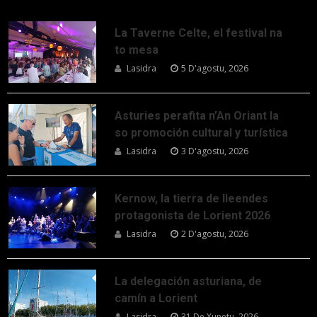
La Taverne Celte, el festival na
to mesa
Lasidra
5 D'agostu, 2026
Asturies perafita n’An Oriant la
so promoción cultural y turística
Lasidra
3 D'agostu, 2026
Kernow, la tierra de lleendes
protagonista de Lorient 2026
Lasidra
2 D'agostu, 2026
La delegación asturiana, de
camín a Lorient
Lasidra
31 De Xunetu, 2026