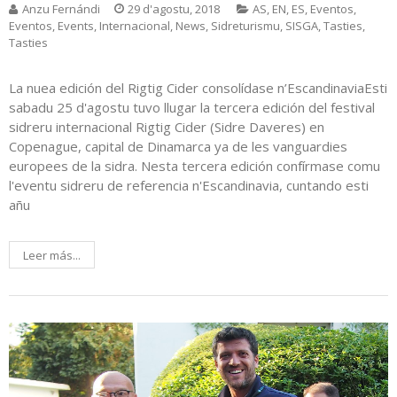
Anzu Fernándi
29 d'agostu, 2018
AS
,
EN
,
ES
,
Eventos
,
Eventos
,
Events
,
Internacional
,
News
,
Sidreturismu
,
SISGA
,
Tasties
,
Tasties
La nuea edición del Rigtig Cider consolídase n’EscandinaviaEsti
sabadu 25 d'agostu tuvo llugar la tercera edición del festival
sidreru internacional Rigtig Cider (Sidre Daveres) en
Copenague, capital de Dinamarca ya de les vanguardies
europees de la sidra. Nesta tercera edición confírmase comu
l'eventu sidreru de referencia n'Escandinavia, cuntando esti
añu
Leer más...