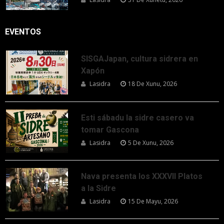
EVENTOS
SISGAJapan, cultura sidrera en
Xapón
Lasidra
18 De Xunu, 2026
Esti sábadu la sidre casero va
tomar Gascona
Lasidra
5 De Xunu, 2026
Nava presenta los XXXVII Platos
a la Sidre
Lasidra
15 De Mayu, 2026