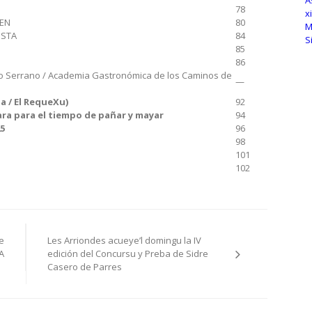
78
SEN
80
OSTA
84
85
86
io Serrano / Academia Gastronómica de los Caminos de
—
a / El RequeXu)
92
ara para el tiempo de pañar y mayar
94
5
96
98
101
102
e
Les Arriondes acueye’l domingu la IV
A
edición del Concursu y Preba de Sidre
Casero de Parres