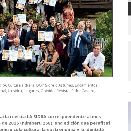
IDRA
,
Cultura sidrera
,
DOP Sidre d'Asturies
,
Encamientos
,
onal
,
La sidra
,
Llagares
,
Opinión
,
Revista
,
Sidre Casero
,
cai la revista LA SIDRA correspuendente al mes
 de 2025 (númberu 258), una edición que perafita’l
misu cola cultura, la gastronomía y la identidá