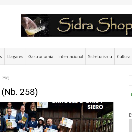
es
Llagares
Gastronomía
Internacional
Sidreturismu
Cultura 
G
. 258)
 (Nb. 258)
E