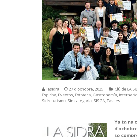
lasidra
27 d'ochobre, 2025
Clú de LA S
Espicha
,
Eventos
,
Fototeca
,
Gastronomía
,
Internaci
Sidreturismu
,
Sin categoría
,
SISGA
,
Tasties
Ya ta na 
d’ochobre
so compro