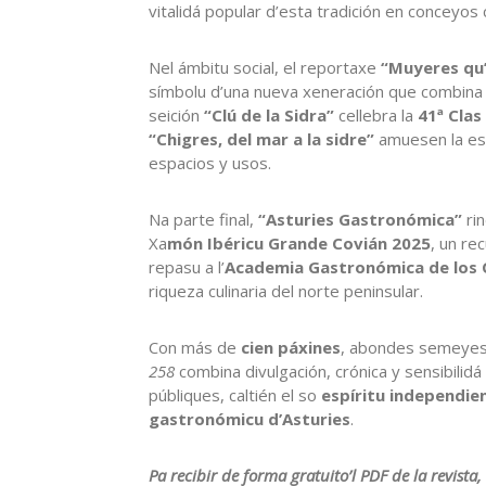
vitalidá popular d’esta tradición en conceyo
Nel ámbitu social, el reportaxe
“Muyeres qu’
símbolu d’una nueva xeneración que combina co
seición
“Clú de la Sidra”
cellebra la
41ª Clas
“Chigres, del mar a la sidre”
amuesen la es
espacios y usos.
Na parte final,
“Asturies Gastronómica”
rin
Xa
món Ibéricu Grande Covián 2025
, un re
repasu a l’
Academia Gastronómica de los 
riqueza culinaria del norte peninsular.
Con más de
cien páxines
, abondes semeyes
258
combina divulgación, crónica y sensibilidá
públiques, caltién el so
espíritu independie
gastronómicu d’Asturies
.
Pa recibir de forma gratuito’l PDF de la revis