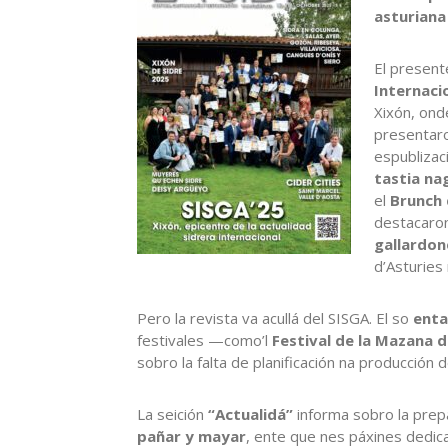
asturiana 
El present
Internacio
Xixón, on
presentar
espublizac
tastia na
el
Brunch 
destacaron
gallardon
d’Asturies
Pero la revista va acullá del SISGA. El so
ent
festivales —como’l
Festival de la Mazana de
sobro la falta de planificación na producción
La seición
“Actualidá”
informa sobro la prep
pañar y mayar
, ente que nes páxines dedic