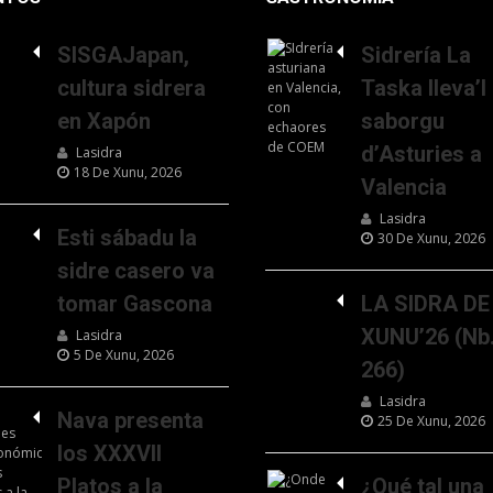
SISGAJapan,
Sidrería La
cultura sidrera
Taska lleva’l
en Xapón
saborgu
d’Asturies a
Lasidra
18 De Xunu, 2026
Valencia
Lasidra
Esti sábadu la
30 De Xunu, 2026
sidre casero va
tomar Gascona
LA SIDRA DE
XUNU’26 (Nb
Lasidra
5 De Xunu, 2026
266)
Lasidra
Nava presenta
25 De Xunu, 2026
los XXXVII
Platos a la
¿Qué tal una