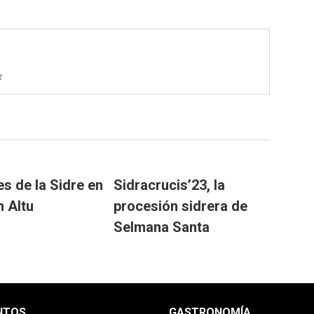
t
es de la Sidre en
Sidracrucis’23, la
n Altu
procesión sidrera de
Selmana Santa
NTOS
GASTRONOMÍA