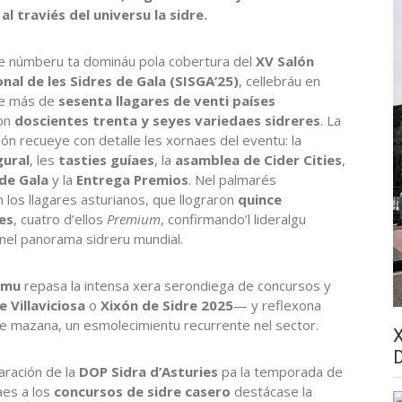
al traviés del universu la sidre.
e númberu ta domináu pola cobertura del
XV Salón
nal de les Sidres de Gala (SISGA’25)
, cellebráu en
de más de
sesenta llagares de venti países
on
doscientes trenta y seyes variedaes sidreres
. La
ión recueye con detalle les xornaes del eventu: la
gural
, les
tasties guíaes
, la
asamblea de Cider Cities
,
de Gala
y la
Entrega Premios
. Nel palmarés
 los llagares asturianos, que llograron
quince
es
, cuatro d’ellos
Premium
, confirmando’l lideralgu
 nel panorama sidreru mundial.
amu
repasa la intensa xera serondiega de concursos y
 Villaviciosa
o
Xixón de Sidre 2025
— y reflexona
 de mazana, un esmolecimientu recurrente nel sector.
aración de la
DOP Sidra d’Asturies
pa la temporada de
aes a los
concursos de sidre casero
destácase la