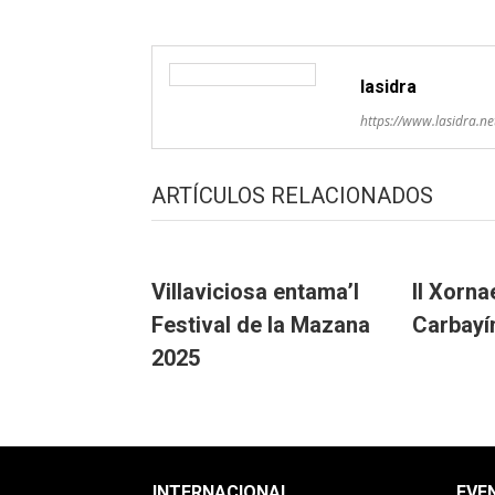
lasidra
https://www.lasidra.ne
ARTÍCULOS RELACIONADOS
Villaviciosa entama’l
II Xorna
Festival de la Mazana
Carbayí
2025
INTERNACIONAL
EVE