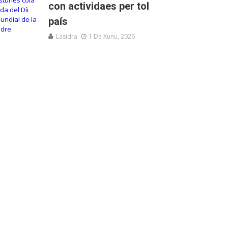
con actividaes per tol
país
Lasidra
1 De Xunu, 2026