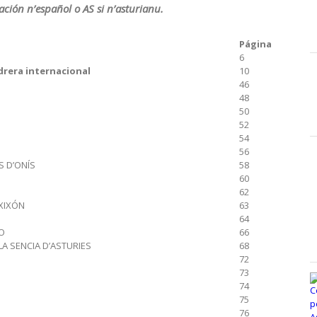
ación n’español o AS si n’asturianu.
Página
6
idrera internacional
10
46
48
50
52
54
56
S D’ONÍS
58
60
62
 XIXÓN
63
64
O
66
LA SENCIA D’ASTURIES
68
72
73
74
75
76