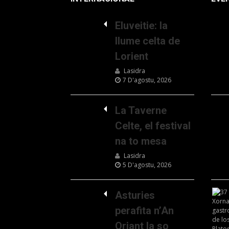
Eluveitie: la
llume celta de
Lorient
Lasidra
7 D'agostu, 2026
La Taverne
Celte, el festival
na to mesa
Lasidra
5 D'agostu, 2026
Asturies
perafita n’An
Oriant la so