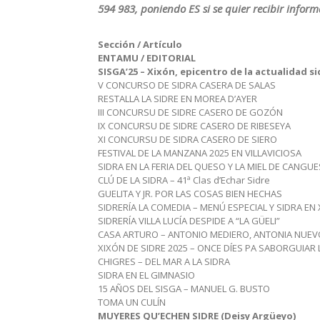
594 983, poniendo ES si se quier recibir inform
Sección / Artículo
ENTAMU / EDITORIAL
SISGA’25 – Xixón, epicentro de la actualidad s
V CONCURSO DE SIDRA CASERA DE SALAS
RESTALLA LA SIDRE EN MOREA D’AYER
III CONCURSU DE SIDRE CASERO DE GOZÓN
IX CONCURSU DE SIDRE CASERO DE RIBESEYA
XI CONCURSU DE SIDRA CASERO DE SIERO
FESTIVAL DE LA MANZANA 2025 EN VILLAVICIOSA
SIDRA EN LA FERIA DEL QUESO Y LA MIEL DE CANGUE
CLÚ DE LA SIDRA – 41ª Clas d’Echar Sidre
GUELITA Y JR. POR LAS COSAS BIEN HECHAS
SIDRERÍA LA COMEDIA – MENÚ ESPECIAL Y SIDRA EN
SIDRERÍA VILLA LUCÍA DESPIDE A “LA GÜELI”
CASA ARTURO – ANTONIO MEDIERO, ANTONIA NUEV
XIXÓN DE SIDRE 2025 – ONCE DÍES PA SABORGUIAR 
CHIGRES – DEL MAR A LA SIDRA
SIDRA EN EL GIMNASIO
15 AÑOS DEL SISGA – MANUEL G. BUSTO
TOMA UN CULÍN
MUYERES QU’ECHEN SIDRE (Deisy Argüeyo)