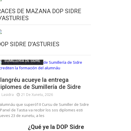
RACES DE MAZANA DOP SIDRE
D'ASTURIES
CULTURA SIDRERA
ESCUELA DE SUMILLERÍA DE LA SIDRE
DOP SIDRE D'ASTURIES
FUNDACIÓN ASTURIES XXI
LLANGRÉU
SUMILLERÍA DE SIDRE
langréu acueye la entrega
iplomes de Sumillería de Sidre
Lasidra
21 De Xunetu, 2026
’alumnáu que superó’l II Cursu de Sumiller de Sidre
 Panel de Tastia va recibir los sos diplomes esti
ueves 23 de xunetu, a les
¿Qué ye la DOP Sidre