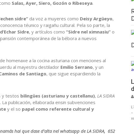
s como
Salas, Ayer, Siero, Gozón o Ribeseya
.
echen sidre”
da voz a muyeres como
Deisy Argüeyo
,
nocencia téunico y raigañu cultural. Pela so parte, la
 d’Echar Sidre
, y artículos como
“Sidre nel ximnasiu”
o
pansión contemporánea de la bébora a nuevos
de homenaxe a la cocina asturiana con menciones al
cuerdu al mayestru destilador
Emilio Serrano
, y un
Caminos de Santiago
, que sigue espardiendo la
L
d
 y testos
bilingües (asturianu y castellanu)
,
LA SIDRA
 . La publicación, ellaborada ensin subvenciones
L
nte
y el so
papel como referente cultural y
–
x
ta, namás hai que dase d’alta nel whatsapp de LA SIDRA, 652