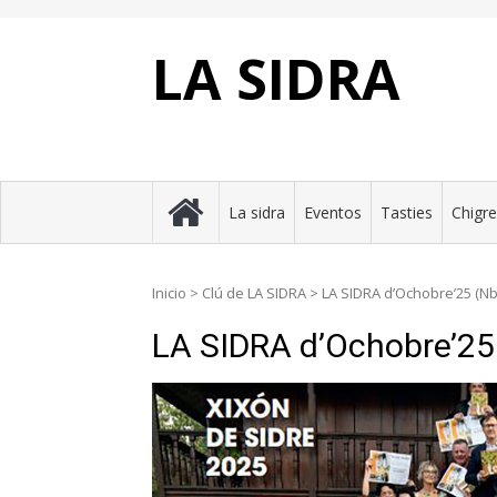
Skip
to
content
LA SIDRA
La sidra
Eventos
Tasties
Chigr
Inicio
>
Clú de LA SIDRA
>
LA SIDRA d’Ochobre’25 (Nb
LA SIDRA d’Ochobre’25