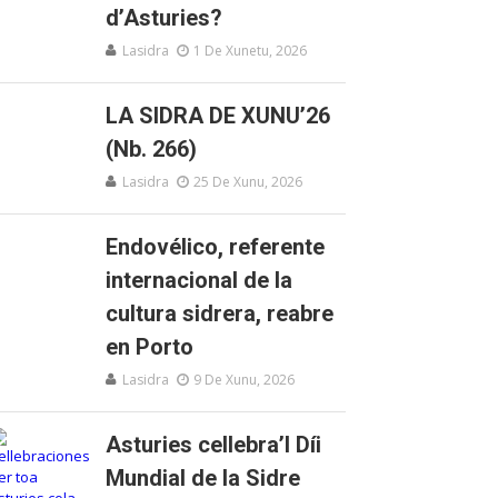
d’Asturies?
Lasidra
1 De Xunetu, 2026
LA SIDRA DE XUNU’26
(Nb. 266)
Lasidra
25 De Xunu, 2026
Endovélico, referente
internacional de la
cultura sidrera, reabre
en Porto
Lasidra
9 De Xunu, 2026
Asturies cellebra’l Díi
Mundial de la Sidre