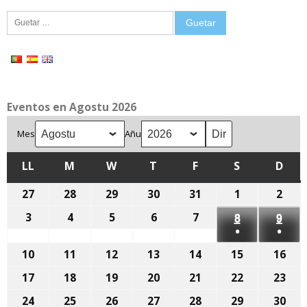
Guetar:
Eventos en Agostu 2026
Mes
Añu
LL
LLUNES
M
MARTES
W
MIÉRCOLES
T
XUEVES
F
VIENRES
S
SÁBADU
D
DOM
27
27
28
28
29
29
30
30
31
31
1
1
2
2
de
de
de
de
de
d'agostu,
d'ag
3
3
4
4
5
5
6
6
7
7
8
8
9
9
xunetu,
xunetu,
xunetu,
xunetu,
xunetu,
2026
2026
●
●
d'agostu,
d'agostu,
d'agostu,
d'agostu,
d'agostu,
d'agostu,
d'ag
2026
2026
2026
2026
2026
(1
(1
2026
2026
2026
2026
2026
10
10
11
11
12
12
13
13
14
14
15
2026
15
16
2026
16
event)
event
d'agostu,
d'agostu,
d'agostu,
d'agostu,
d'agostu,
d'agostu,
d'a
17
17
18
18
19
19
20
20
21
21
22
22
23
23
2026
2026
2026
2026
2026
2026
202
d'agostu,
d'agostu,
d'agostu,
d'agostu,
d'agostu,
d'agostu,
d'a
24
24
25
25
26
26
27
27
28
28
29
29
30
30