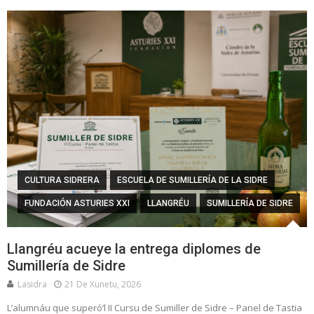
CULTURA SIDRERA
ESCUELA DE SUMILLERÍA DE LA SIDRE
FUNDACIÓN ASTURIES XXI
LLANGRÉU
SUMILLERÍA DE SIDRE
Llangréu acueye la entrega diplomes de
Sumillería de Sidre
Lasidra
21 De Xunetu, 2026
L’alumnáu que superó’l II Cursu de Sumiller de Sidre – Panel de Tastia