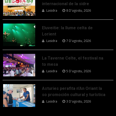
internacional de la sidre
Lasidra
8 D'agostu, 2026
Eluveitie: la llume celta de
Lorient
Lasidra
7 D'agostu, 2026
La Taverne Celte, el festival na
to mesa
Lasidra
5 D'agostu, 2026
Asturies perafita n’An Oriant la
so promoción cultural y turística
Lasidra
3 D'agostu, 2026