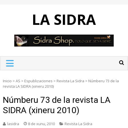
Skip
to
LA SIDRA
content
Inicio
>
AS
>
Espublizaciones
>
Revista La Sidra
>
Númberu 73 de la
revista LA SIDRA (xineru 2010)
Númberu 73 de la revista LA
SIDRA (xineru 2010)
lasidra
8 de xunu, 2010
Revista La Sidra