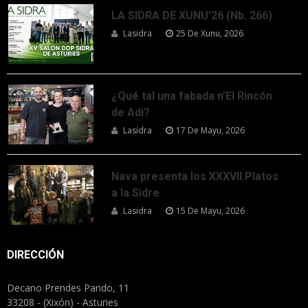
LA SIDRA DE XUNU’26 (Nb. 266)
Lasidra
25 De Xunu, 2026
¿Qué tal una fabada n’El Rincón
de Adi?
Lasidra
17 De Mayu, 2026
Nava presenta los XXXVII Platos
a la Sidre
Lasidra
15 De Mayu, 2026
DIRECCIÓN
Decano Prendes Pando, 11
33208 - (Xixón) - Asturies