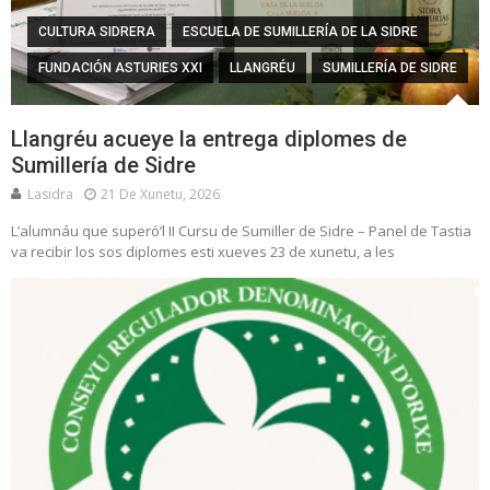
CULTURA SIDRERA
ESCUELA DE SUMILLERÍA DE LA SIDRE
FUNDACIÓN ASTURIES XXI
LLANGRÉU
SUMILLERÍA DE SIDRE
Llangréu acueye la entrega diplomes de
Sumillería de Sidre
Lasidra
21 De Xunetu, 2026
L’alumnáu que superó’l II Cursu de Sumiller de Sidre – Panel de Tastia
va recibir los sos diplomes esti xueves 23 de xunetu, a les