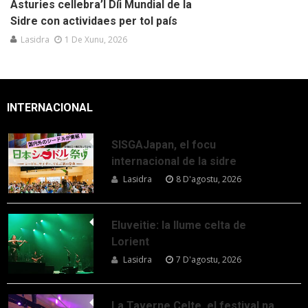
Asturies cellebra’l Díi Mundial de la
Sidre con actividaes per tol país
Lasidra
1 De Xunu, 2026
INTERNACIONAL
SISGAJapan, el focu
internacional de la sidre
Lasidra
8 D'agostu, 2026
Eluveitie: la llume celta de
Lorient
Lasidra
7 D'agostu, 2026
La Taverne Celte, el festival na