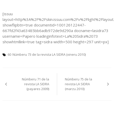
[issuu
layout=http%3A%2F%2Fskin.issuu.com%2Fv%2Flight%2Flayout
showflipbtn=true documentid=100126122447-
667fd2f43a63485bb6adb972de9d290a docname=lasidra73
username=Papero loadinginfotext=La%20Sidra%2073
showhtmllink=true tag=sidra width=500 height=297 unit=px]
60
Númberu 73 de la revista LA SIDRA (xineru 2010)
Navegación
Númberu 71 de la
Númberu 75 de la
pelos
revista LA SIDRA
revista LA SIDRA
(payares 2009)
(marzu 2010)
artículos