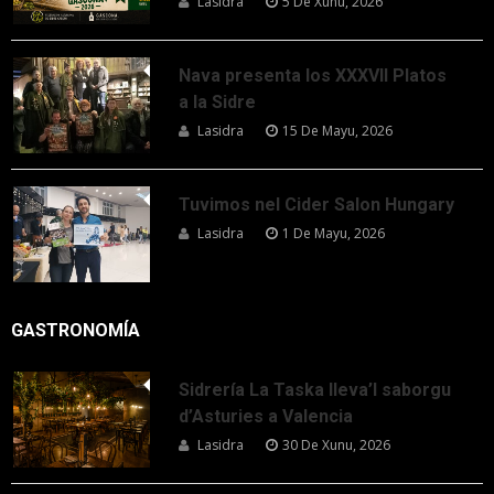
Lasidra
5 De Xunu, 2026
Nava presenta los XXXVII Platos
a la Sidre
Lasidra
15 De Mayu, 2026
Tuvimos nel Cider Salon Hungary
Lasidra
1 De Mayu, 2026
GASTRONOMÍA
Sidrería La Taska lleva’l saborgu
d’Asturies a Valencia
Lasidra
30 De Xunu, 2026