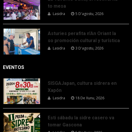
to mesa
Lasidra
5 D'agostu, 2026
Asturies perafita n’An Oriant la
so promoción cultural y turística
Lasidra
3 D'agostu, 2026
EVENTOS
SISGAJapan, cultura sidrera en
Xapón
Lasidra
18 De Xunu, 2026
Esti sábadu la sidre casero va
tomar Gascona