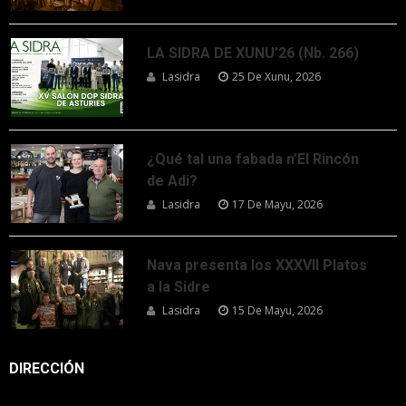
LA SIDRA DE XUNU’26 (Nb. 266)
Lasidra
25 De Xunu, 2026
¿Qué tal una fabada n’El Rincón
de Adi?
Lasidra
17 De Mayu, 2026
Nava presenta los XXXVII Platos
a la Sidre
Lasidra
15 De Mayu, 2026
DIRECCIÓN