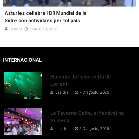
Asturies cellebra’l Díi Mundial de la
Sidre con actividaes per tol país
Lasidra
1 De Xunu, 2026
INTERNACIONAL
Eluveitie: la llume celta de
Lorient
Lasidra
7 D'agostu, 2026
La Taverne Celte, el festival na
to mesa
Lasidra
5 D'agostu, 2026