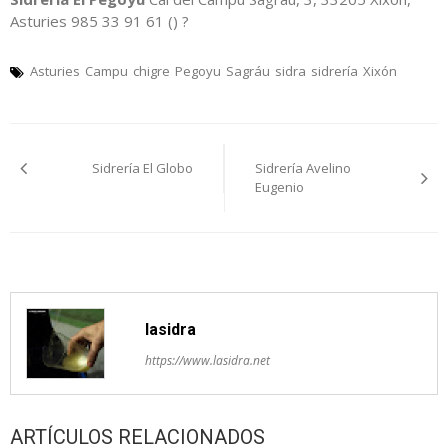
Asturies 985 33 91 61 () ?
Asturies
Campu
chigre
Pegoyu
Sagráu
sidra
sidrería
Xixón
Navegación
Sidrería El Globo
Sidrería Avelino
pelos
Eugenio
artículos
lasidra
https://www.lasidra.net
ARTÍCULOS RELACIONADOS