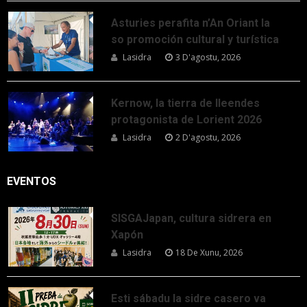
Asturies perafita n’An Oriant la
so promoción cultural y turística
Lasidra
3 D'agostu, 2026
Kernow, la tierra de lleendes
protagonista de Lorient 2026
Lasidra
2 D'agostu, 2026
EVENTOS
SISGAJapan, cultura sidrera en
Xapón
Lasidra
18 De Xunu, 2026
Esti sábadu la sidre casero va