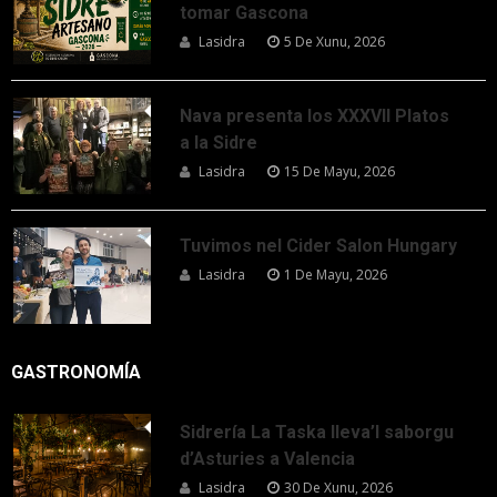
tomar Gascona
Lasidra
5 De Xunu, 2026
Nava presenta los XXXVII Platos
a la Sidre
Lasidra
15 De Mayu, 2026
Tuvimos nel Cider Salon Hungary
Lasidra
1 De Mayu, 2026
GASTRONOMÍA
Sidrería La Taska lleva’l saborgu
d’Asturies a Valencia
Lasidra
30 De Xunu, 2026