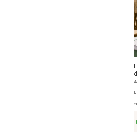
L
d
L
–
x