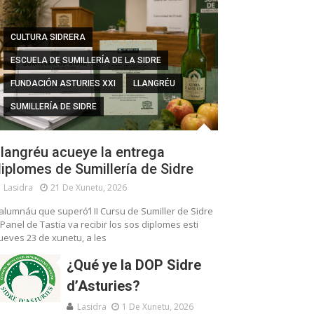
CULTURA SIDRERA
ESCUELA DE SUMILLERÍA DE LA SIDRE
FUNDACIÓN ASTURIES XXI
LLANGRÉU
SUMILLERÍA DE SIDRE
langréu acueye la entrega
iplomes de Sumillería de Sidre
Lasidra
21 De Xunetu, 2026
’alumnáu que superó’l II Cursu de Sumiller de Sidre
 Panel de Tastia va recibir los sos diplomes esti
ueves 23 de xunetu, a les
¿Qué ye la DOP Sidre
d’Asturies?
Lasidra
1 De Xunetu, 2026