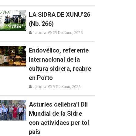
LA SIDRA DE XUNU’26
(Nb. 266)
Lasidra
25 De Xunu, 2026
Endovélico, referente
internacional de la
cultura sidrera, reabre
en Porto
Lasidra
9 De Xunu, 2026
Asturies cellebra’l Díi
Mundial de la Sidre
con actividaes per tol
país