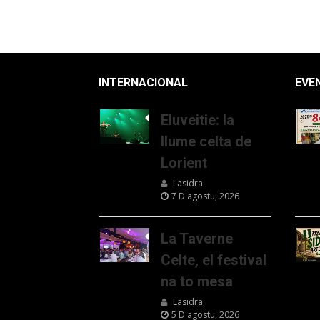
INTERNACIONAL
EVE
Eluveitie: la
llume celta de
Lorient
Lasidra
7 D'agostu, 2026
La Taverne
Celte, el festival
na to mesa
Lasidra
5 D'agostu, 2026