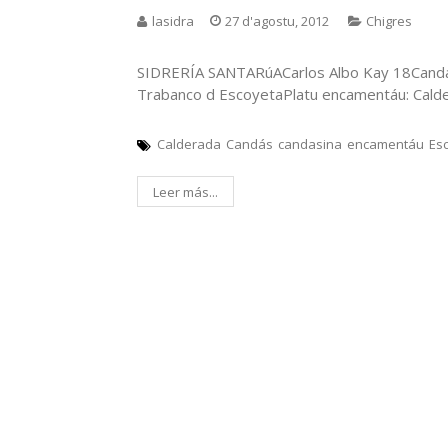
lasidra
27 d'agostu, 2012
Chigres
SIDRERÍA SANTARúACarlos Albo Kay 18Candás
Trabanco d EscoyetaPlatu encamentáu: Cald
Calderada
Candás
candasina
encamentáu
Es
Leer más...