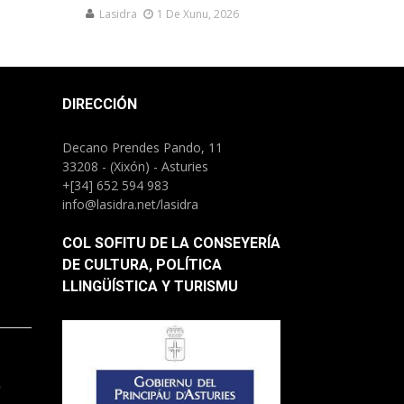
Lasidra
1 De Xunu, 2026
DIRECCIÓN
Decano Prendes Pando, 11
33208 - (Xixón) - Asturies
+[34] 652 594 983
info@lasidra.net/lasidra
COL SOFITU DE LA CONSEYERÍA
DE CULTURA, POLÍTICA
LLINGÜÍSTICA Y TURISMU
.