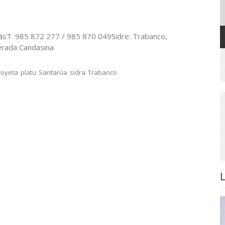
T. 985 872 277 / 985 870 049Sidre: Trabanco,
erada Candasina
coyeta
platu
Santarúa
sidra
Trabanco