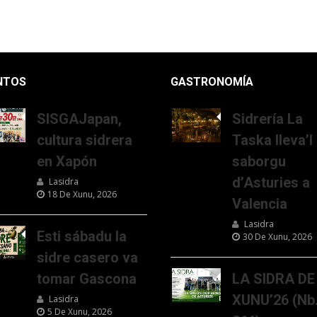
NTOS
GASTRONOMÍA
SISGAJapan,
Sidrería La
cultura sidrera
Taska lleva’l
en Xapón
saborgu
d’Asturies a
Lasidra
18 De Xunu, 2026
Valencia
Lasidra
Esti sábadu la
30 De Xunu, 2026
sidre casero va
tomar Gascona
LA SIDRA DE
XUNU’26 (Nb
Lasidra
5 De Xunu, 2026