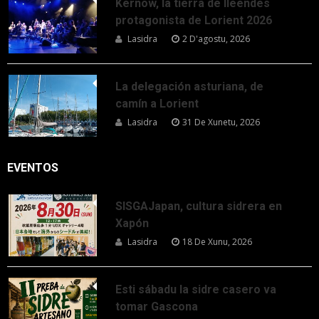
Kernow, la tierra de lleendes
protagonista de Lorient 2026
Lasidra
2 D'agostu, 2026
La delegación asturiana, de
camín a Lorient
Lasidra
31 De Xunetu, 2026
EVENTOS
SISGAJapan, cultura sidrera en
Xapón
Lasidra
18 De Xunu, 2026
Esti sábadu la sidre casero va
tomar Gascona