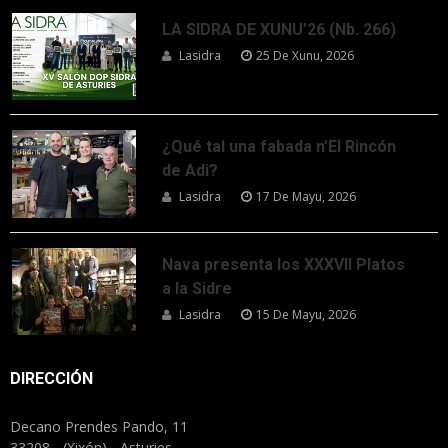
LA SIDRA DE XUNU’26 (Nb. 266)
Lasidra
25 De Xunu, 2026
¿Qué tal una fabada n’El Rincón
de Adi?
Lasidra
17 De Mayu, 2026
Nava presenta los XXXVII Platos
a la Sidre
Lasidra
15 De Mayu, 2026
DIRECCIÓN
Decano Prendes Pando, 11
33208 - (Xixón) - Asturies