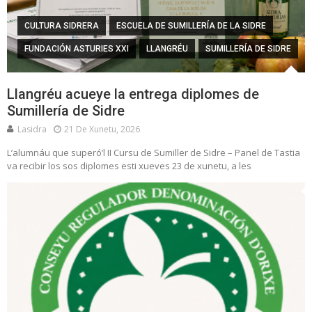
CULTURA SIDRERA
ESCUELA DE SUMILLERÍA DE LA SIDRE
FUNDACIÓN ASTURIES XXI
LLANGRÉU
SUMILLERÍA DE SIDRE
Llangréu acueye la entrega diplomes de
Sumillería de Sidre
Lasidra
21 De Xunetu, 2026
L’alumnáu que superó’l II Cursu de Sumiller de Sidre – Panel de Tastia
va recibir los sos diplomes esti xueves 23 de xunetu, a les