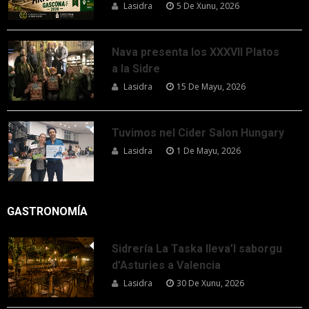
Lasidra
5 De Xunu, 2026
Nava presenta los XXXVII Platos
a la Sidre
Lasidra
15 De Mayu, 2026
Tuvimos nel Cider Salon Hungary
Lasidra
1 De Mayu, 2026
GASTRONOMÍA
Sidrería La Taska lleva’l saborgu
d’Asturies a Valencia
Lasidra
30 De Xunu, 2026