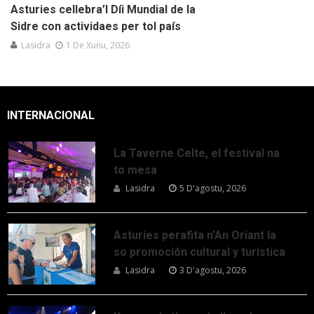
Asturies cellebra’l Díi Mundial de la
Sidre con actividaes per tol país
Lasidra
1 De Xunu, 2026
INTERNACIONAL
La Taverne Celte, el festival na
to mesa
Lasidra
5 D'agostu, 2026
Asturies perafita n’An Oriant la
so promoción cultural y turística
Lasidra
3 D'agostu, 2026