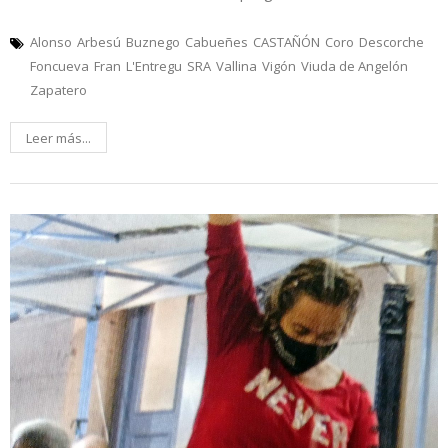
Alonso
Arbesú
Buznego
Cabueñes
CASTAÑÓN
Coro
Descorche
Foncueva
Fran
L'Entregu
SRA
Vallina
Vigón
Viuda de Angelón
Zapatero
Leer más...