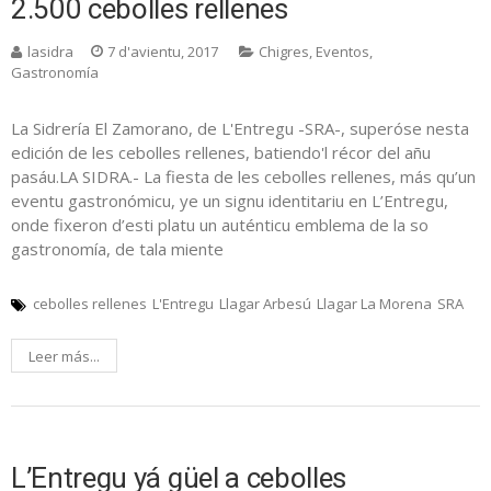
2.500 cebolles rellenes
lasidra
7 d'avientu, 2017
Chigres
,
Eventos
,
Gastronomía
La Sidrería El Zamorano, de L'Entregu -SRA-, superóse nesta
edición de les cebolles rellenes, batiendo'l récor del añu
pasáu.LA SIDRA.- La fiesta de les cebolles rellenes, más qu’un
eventu gastronómicu, ye un signu identitariu en L’Entregu,
onde fixeron d’esti platu un auténticu emblema de la so
gastronomía, de tala miente
cebolles rellenes
L'Entregu
Llagar Arbesú
Llagar La Morena
SRA
Leer más...
L’Entregu yá güel a cebolles