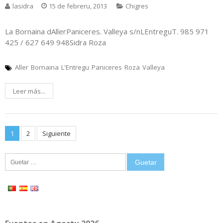
lasidra
15 de febreru, 2013
Chigres
La Bornaina dAllerPaniceres. Valleya s/nLEntreguT. 985 971
425 / 627 649 948Sidra Roza
Aller
Bornaina
L'Entregu
Paniceres
Roza
Valleya
Leer más...
Posts
1
2
Siguiente
pagination
Guetar: