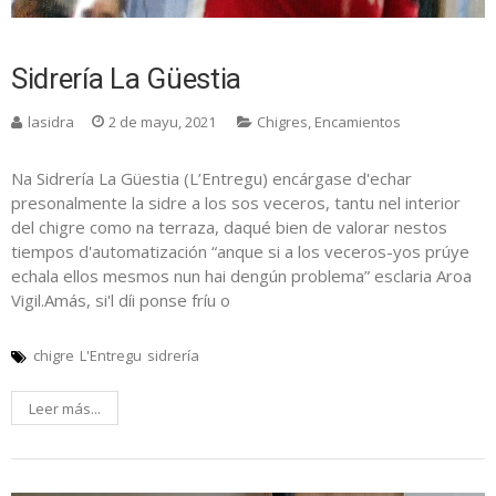
Sidrería La Güestia
lasidra
2 de mayu, 2021
Chigres
,
Encamientos
Na Sidrería La Güestia (L’Entregu) encárgase d'echar
presonalmente la sidre a los sos veceros, tantu nel interior
del chigre como na terraza, daqué bien de valorar nestos
tiempos d'automatización “anque si a los veceros-yos prúye
echala ellos mesmos nun hai dengún problema” esclaria Aroa
Vigil.Amás, si'l díi ponse fríu o
chigre
L'Entregu
sidrería
Leer más...