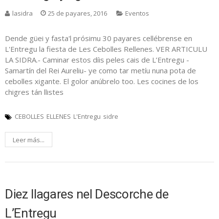
lasidra
25 de payares, 2016
Eventos
Dende güei y fasta'l prósimu 30 payares cellébrense en
L'Entregu la fiesta de Les Cebolles Rellenes. VER ARTICULU
LA SIDRA.- Caminar estos díis peles cais de L’Entregu -
Samartín del Rei Aureliu- ye como tar metíu nuna pota de
cebolles xigante. El golor anúbrelo too. Les cocines de los
chigres tán llistes
CEBOLLES
ELLENES
L'Entregu
sidre
Leer más...
Diez llagares nel Descorche de
L’Entregu