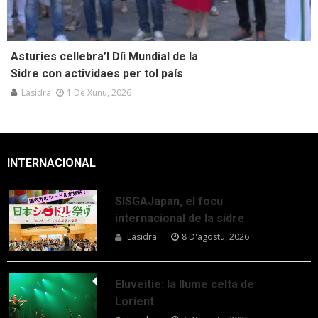
Asturies cellebra’l Díi Mundial de la
Sidre con actividaes per tol país
Lasidra
1 De Xunu, 2026
INTERNACIONAL
SISGAJapan, el focu
internacional de la sidre
Lasidra
8 D'agostu, 2026
Eluveitie: la llume celta de
Lorient