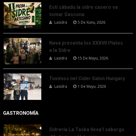
Esti sábadu la sidre casero va
tomar Gascona
Lasidra
5 De Xunu, 2026
Nava presenta los XXXVII Platos
a la Sidre
Lasidra
15 De Mayu, 2026
Tuvimos nel Cider Salon Hungary
Lasidra
1 De Mayu, 2026
GASTRONOMÍA
Sidrería La Taska lleva’l saborgu