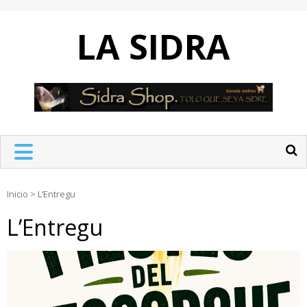
Skip
to
LA SIDRA
content
Inicio
>
L’Entregu
L’Entregu