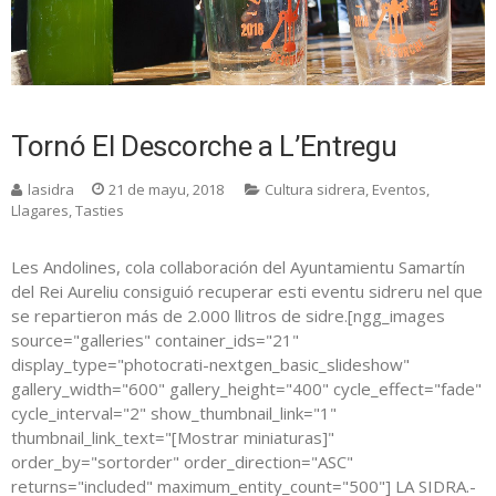
Tornó El Descorche a L’Entregu
lasidra
21 de mayu, 2018
Cultura sidrera
,
Eventos
,
Llagares
,
Tasties
Les Andolines, cola collaboración del Ayuntamientu Samartín
del Rei Aureliu consiguió recuperar esti eventu sidreru nel que
se repartieron más de 2.000 llitros de sidre.[ngg_images
source="galleries" container_ids="21"
display_type="photocrati-nextgen_basic_slideshow"
gallery_width="600" gallery_height="400" cycle_effect="fade"
cycle_interval="2" show_thumbnail_link="1"
thumbnail_link_text="[Mostrar miniaturas]"
order_by="sortorder" order_direction="ASC"
returns="included" maximum_entity_count="500"] LA SIDRA.-