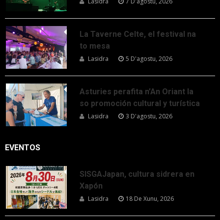
Lasidra
7 D'agostu, 2026
La Taverne Celte, el festival na
to mesa
Lasidra
5 D'agostu, 2026
Asturies perafita n’An Oriant la
so promoción cultural y turística
Lasidra
3 D'agostu, 2026
EVENTOS
SISGAJapan, cultura sidrera en
Xapón
Lasidra
18 De Xunu, 2026