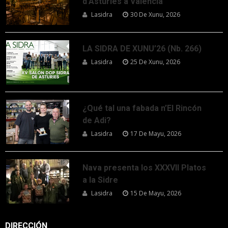
d’Asturies a Valencia
Lasidra
30 De Xunu, 2026
LA SIDRA DE XUNU’26 (Nb. 266)
Lasidra
25 De Xunu, 2026
¿Qué tal una fabada n’El Rincón
de Adi?
Lasidra
17 De Mayu, 2026
Nava presenta los XXXVII Platos
a la Sidre
Lasidra
15 De Mayu, 2026
DIRECCIÓN