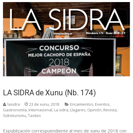
LA SIDRA de Xunu (Nb. 174)
lasidra
23 de xunu, 2018
Encamientos
,
Eventos
,
Gastronomía
,
Internacional
,
La sidra
,
Llagares
,
Opinión
,
Revista
,
Sidreturismu
,
Tasties
Espublización correspuendiente al mes de xunu de 2018 con