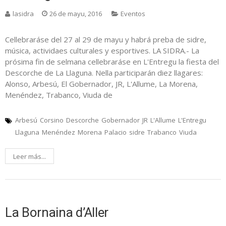
lasidra
26 de mayu, 2016
Eventos
Cellebraráse del 27 al 29 de mayu y habrá preba de sidre,
música, actividaes culturales y esportives. LA SIDRA.- La
prósima fin de selmana cellebraráse en L'Entregu la fiesta del
Descorche de La Llaguna. Nella participarán diez llagares:
Alonso, Arbesú, El Gobernador, JR, L'Allume, La Morena,
Menéndez, Trabanco, Viuda de
Arbesú
Corsino
Descorche
Gobernador
JR
L'Allume
L'Entregu
Llaguna
Menéndez
Morena
Palacio
sidre
Trabanco
Viuda
Leer más...
La Bornaina d’Aller