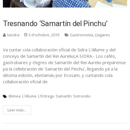
Tresnando ‘Samartín del Pinchu’
lasidra
3 d'ochobre, 2019
Gastronomía
,
Llagares
Va cuntar cola collaboración oficial de Sidra L’Allume y del
conceyu de Samartín del Rei AureliuLA SIDRA.- Los cafés,
gastrobares y chigres de Samartín del Rei Aureliu prepárense
pa la cellebración de 'Samartín del Pinchu’, llegando yá a la
décima edición, ebntamáu por Ecosam, y cuntando cola
collaboración oficial de
Blimea
L'Allume
L'Entregu
Samartín
Sotrondio
Leer más...