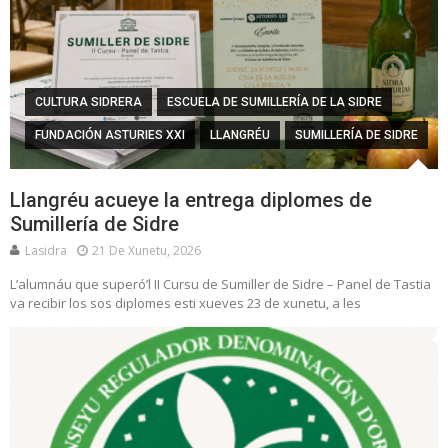
CULTURA SIDRERA
ESCUELA DE SUMILLERÍA DE LA SIDRE
FUNDACIÓN ASTURIES XXI
LLANGRÉU
SUMILLERÍA DE SIDRE
Llangréu acueye la entrega diplomes de
Sumillería de Sidre
Lasidra
21 De Xunetu, 2026
L’alumnáu que superó’l II Cursu de Sumiller de Sidre – Panel de Tastia
va recibir los sos diplomes esti xueves 23 de xunetu, a les