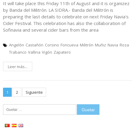
It will take place this Friday 11th of August and it is organizez
by Banda del Militrón. LA SIDRA.- Banda del Militrón is
preparing the last details to celebrate on next Friday Navia's
Cider Festival. This celebration has also the collaboration of
Sofinavia and several cider bars from the area
Angelón
Castañón
Corsino
Foncueva
Militrón
Muñiz
Navia
Roza
Trabanco
Vallina
Vigón
Zapatero
Leer más...
Posts
1
2
Siguiente
pagination
Guetar: