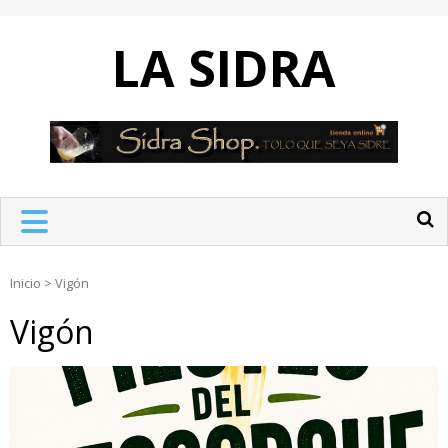
Skip
to
LA SIDRA
content
Inicio
>
Vigón
Vigón