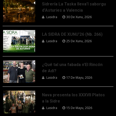
Sidrería La Taska lleva’l saborgu
d’Asturies a Valencia
Lasidra
30 De Xunu, 2026
LA SIDRA DE XUNU’26 (Nb. 266)
Lasidra
25 De Xunu, 2026
¿Qué tal una fabada n’El Rincón
de Adi?
Lasidra
17 De Mayu, 2026
Nava presenta los XXXVII Platos
a la Sidre
Lasidra
15 De Mayu, 2026