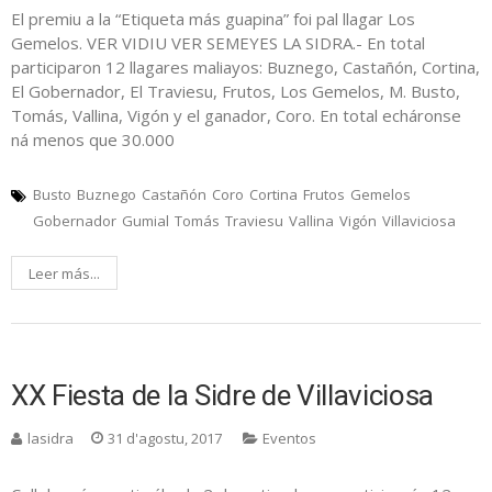
El premiu a la “Etiqueta más guapina” foi pal llagar Los
Gemelos. VER VIDIU VER SEMEYES LA SIDRA.- En total
participaron 12 llagares maliayos: Buznego, Castañón, Cortina,
El Gobernador, El Traviesu, Frutos, Los Gemelos, M. Busto,
Tomás, Vallina, Vigón y el ganador, Coro. En total echáronse
ná menos que 30.000
Busto
Buznego
Castañón
Coro
Cortina
Frutos
Gemelos
Gobernador
Gumial
Tomás
Traviesu
Vallina
Vigón
Villaviciosa
Leer más...
XX Fiesta de la Sidre de Villaviciosa
lasidra
31 d'agostu, 2017
Eventos