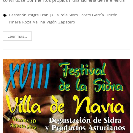
convirtióse por méritos propios n'una sidrería de referencia
Castañón
chigre
Fran
JR
La Pola Siero
Loreto García
Orizón
Piñera
Roza
Vallina
Vigón
Zapatero
Leer más...