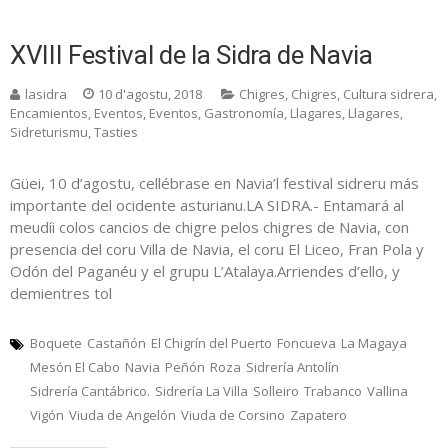
XVIII Festival de la Sidra de Navia
lasidra
10 d'agostu, 2018
Chigres
,
Chigres
,
Cultura sidrera
,
Encamientos
,
Eventos
,
Eventos
,
Gastronomía
,
Llagares
,
Llagares
,
Sidreturismu
,
Tasties
Güei, 10 d’agostu, cellébrase en Navia’l festival sidreru más
importante del ocidente asturianu.LA SIDRA.- Entamará al
meudíi colos cancios de chigre pelos chigres de Navia, con
presencia del coru Villa de Navia, el coru El Liceo, Fran Pola y
Odón del Paganéu y el grupu L’Atalaya.Arriendes d’ello, y
demientres tol
Boquete
Castañón
El Chigrín del Puerto
Foncueva
La Magaya
Mesón El Cabo
Navia
Peñón
Roza
Sidrería Antolín
Sidrería Cantábrico.
Sidrería La Villa
Solleiro
Trabanco
Vallina
Vigón
Viuda de Angelón
Viuda de Corsino
Zapatero