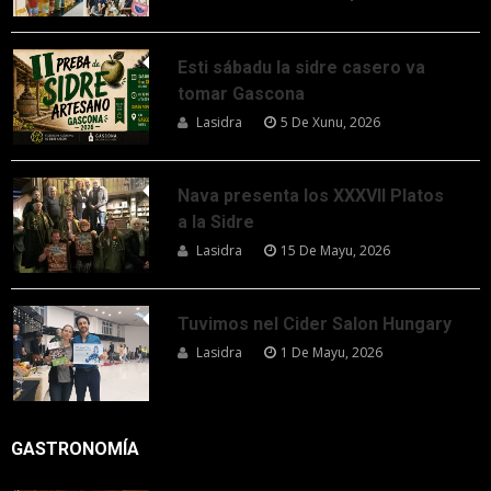
Esti sábadu la sidre casero va
tomar Gascona
Lasidra
5 De Xunu, 2026
Nava presenta los XXXVII Platos
a la Sidre
Lasidra
15 De Mayu, 2026
Tuvimos nel Cider Salon Hungary
Lasidra
1 De Mayu, 2026
GASTRONOMÍA