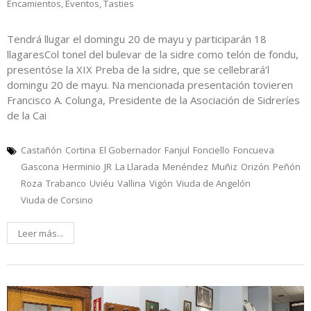
Encamientos
,
Eventos
,
Tasties
Tendrá llugar el domingu 20 de mayu y participarán 18
llagaresCol tonel del bulevar de la sidre como telón de fondu,
presentóse la XIX Preba de la sidre, que se cellebrará’l
domingu 20 de mayu. Na mencionada presentación tovieren
Francisco A. Colunga, Presidente de la Asociación de Sidreríes
de la Cai
Castañón
Cortina
El Gobernador
Fanjul
Fonciello
Foncueva
Gascona
Herminio
JR
La Llarada
Menéndez
Muñiz
Orizón
Peñón
Roza
Trabanco
Uviéu
Vallina
Vigón
Viuda de Angelón
Viuda de Corsino
Leer más...