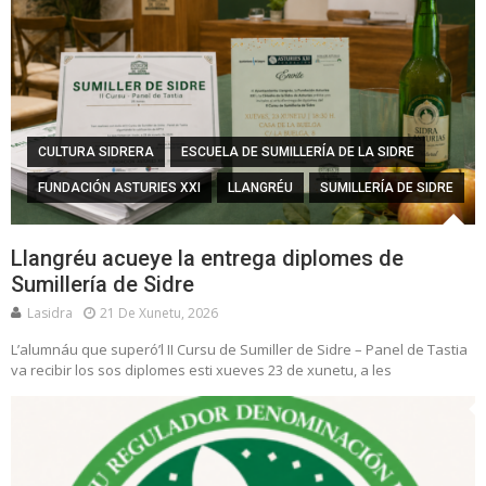
CULTURA SIDRERA
ESCUELA DE SUMILLERÍA DE LA SIDRE
FUNDACIÓN ASTURIES XXI
LLANGRÉU
SUMILLERÍA DE SIDRE
Llangréu acueye la entrega diplomes de
Sumillería de Sidre
Lasidra
21 De Xunetu, 2026
L’alumnáu que superó’l II Cursu de Sumiller de Sidre – Panel de Tastia
va recibir los sos diplomes esti xueves 23 de xunetu, a les