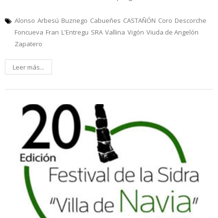
Alonso
Arbesú
Buznego
Cabueñes
CASTAÑÓN
Coro
Descorche
Foncueva
Fran
L'Entregu
SRA
Vallina
Vigón
Viuda de Angelón
Zapatero
Leer más...