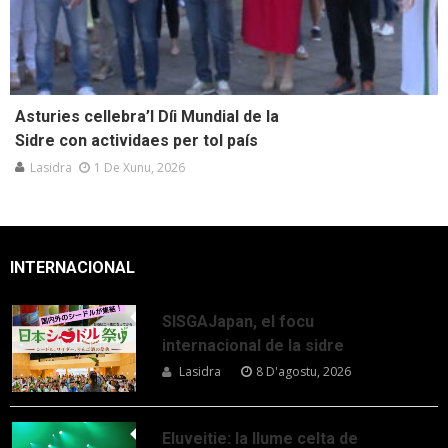
Asturies cellebra’l Díi Mundial de la
Sidre con actividaes per tol país
Lasidra
1 De Xunu, 2026
INTERNACIONAL
SISGAJapan, el focu
internacional de la sidre
Lasidra
8 D'agostu, 2026
Eluveitie: la llume celta de