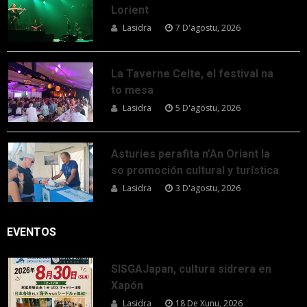
Lorient
Lasidra
7 D'agostu, 2026
La Taverne Celte, el festival na
to mesa
Lasidra
5 D'agostu, 2026
Asturies perafita n’An Oriant la
so promoción cultural y turística
Lasidra
3 D'agostu, 2026
EVENTOS
SISGAJapan, cultura sidrera en
Xapón
Lasidra
18 De Xunu, 2026