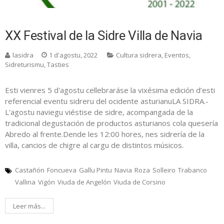
XX Festival de la Sidre Villa de Navia
lasidra
1 d'agostu, 2022
Cultura sidrera
,
Eventos
,
Sidreturismu
,
Tasties
Esti vienres 5 d'agostu cellebraráse la vixésima edición d’esti
referencial eventu sidreru del ocidente asturianuLA SIDRA.-
L'agostu naviegu viéstise de sidre, acompangada de la
tradicional degustación de productos asturianos cola quesería
Abredo al frente.Dende les 12:00 hores, nes sidrería de la
villa, cancios de chigre al cargu de distintos músicos.
Castañón
Foncueva
Gallu Pintu
Navia
Roza
Solleiro
Trabanco
Vallina
Vigón
Viuda de Angelón
Viuda de Corsino
Leer más...