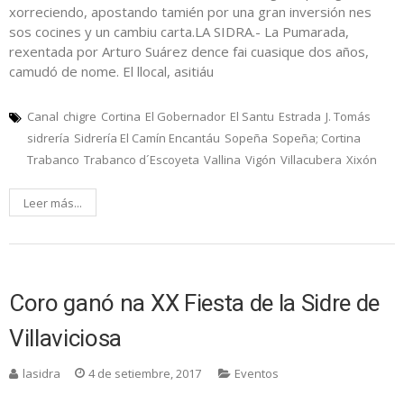
xorreciendo, apostando tamién por una gran inversión nes
sos cocines y un cambiu carta.LA SIDRA.- La Pumarada,
rexentada por Arturo Suárez dence fai cuasique dos años,
camudó de nome. El llocal, asitiáu
Canal
chigre
Cortina
El Gobernador
El Santu
Estrada
J. Tomás
sidrería
Sidrería El Camín Encantáu
Sopeña
Sopeña; Cortina
Trabanco
Trabanco d´Escoyeta
Vallina
Vigón
Villacubera
Xixón
Leer más...
Coro ganó na XX Fiesta de la Sidre de
Villaviciosa
lasidra
4 de setiembre, 2017
Eventos