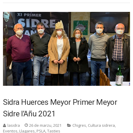
Sidra Huerces Meyor Primer Meyor
Sidre l’Añu 2021
lasidra
26 de marzu, 2021
Chigres
,
Cultura sidrera
,
Eventos
,
Llagares
,
PSLA
,
Tasties