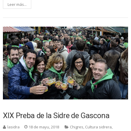
Leer más...
XIX Preba de la Sidre de Gascona
lasidra
18 de mayu, 2018
Chigres
,
Cultura sidrera
,