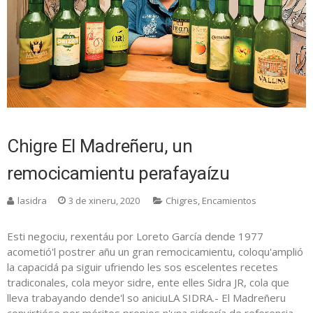
Chigre El Madreñeru, un
remocicamientu perafayaízu
lasidra
3 de xineru, 2020
Chigres
,
Encamientos
Esti negociu, rexentáu por Loreto García dende 1977
acometió'l postrer añu un gran remocicamientu, coloqu'amplió
la capacidá pa siguir ufriendo les sos escelentes recetes
tradiconales, cola meyor sidre, ente elles Sidra JR, cola que
lleva trabayando dende'l so aniciuLA SIDRA.- El Madreñeru