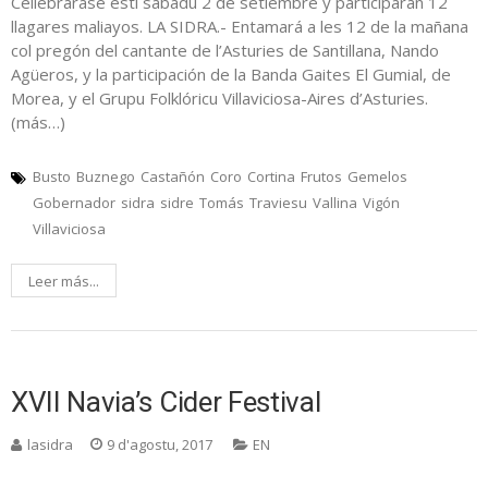
Cellebraráse esti sábadu 2 de setiembre y participarán 12
llagares maliayos. LA SIDRA.- Entamará a les 12 de la mañana
col pregón del cantante de l’Asturies de Santillana, Nando
Agüeros, y la participación de la Banda Gaites El Gumial, de
Morea, y el Grupu Folklóricu Villaviciosa-Aires d’Asturies.
(más…)
Busto
Buznego
Castañón
Coro
Cortina
Frutos
Gemelos
Gobernador
sidra
sidre
Tomás
Traviesu
Vallina
Vigón
Villaviciosa
Leer más...
XVII Navia’s Cider Festival
lasidra
9 d'agostu, 2017
EN