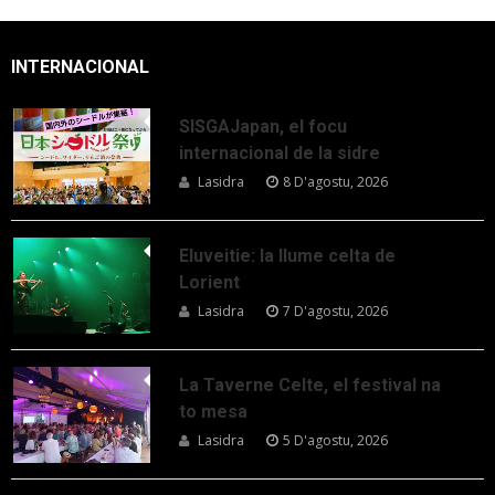
INTERNACIONAL
SISGAJapan, el focu
internacional de la sidre
Lasidra
8 D'agostu, 2026
Eluveitie: la llume celta de
Lorient
Lasidra
7 D'agostu, 2026
La Taverne Celte, el festival na
to mesa
Lasidra
5 D'agostu, 2026