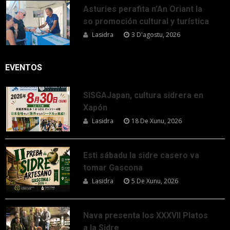
Asturies perafita n’An Oriant la
so promoción cultural y turística
Lasidra
3 D'agostu, 2026
EVENTOS
SISGAJapan, cultura sidrera en
Xapón
Lasidra
18 De Xunu, 2026
Esti sábadu la sidre casero va
tomar Gascona
Lasidra
5 De Xunu, 2026
Nava presenta los XXXVII Platos
a la Sidre