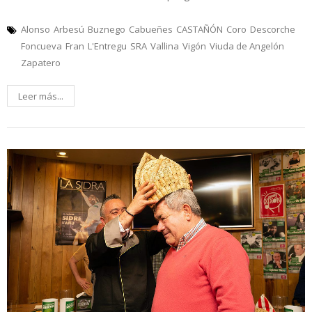
Alonso
Arbesú
Buznego
Cabueñes
CASTAÑÓN
Coro
Descorche
Foncueva
Fran
L'Entregu
SRA
Vallina
Vigón
Viuda de Angelón
Zapatero
Leer más...