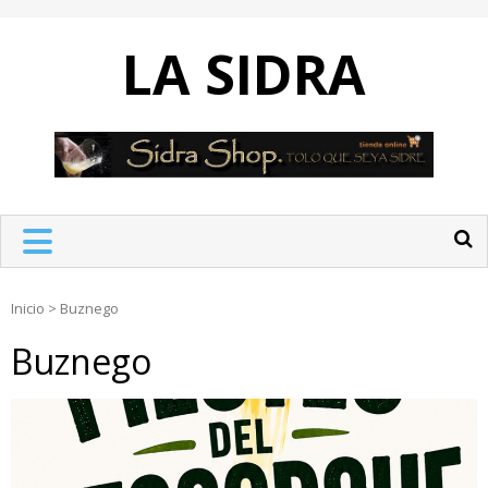
Skip
to
LA SIDRA
content
Inicio
>
Buznego
Buznego