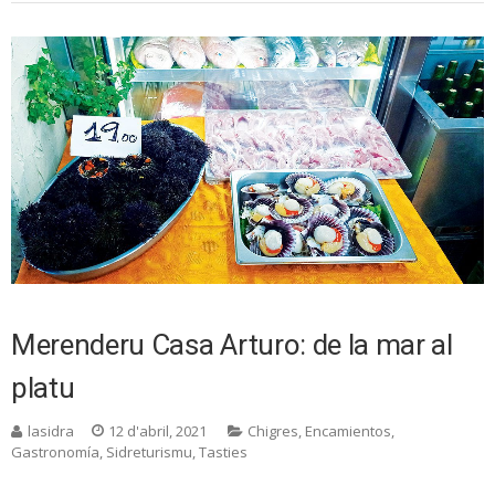
Merenderu Casa Arturo: de la mar al
platu
lasidra
12 d'abril, 2021
Chigres
,
Encamientos
,
Gastronomía
,
Sidreturismu
,
Tasties