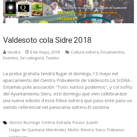
Valdesoto cola Sidre 2018
lasidra
9 de mayu, 2018
Cultura sidrera
,
Encamientos
,
Eventos
,
Sin categoría
,
Tasties
La preba gratuita tendrá llugar el domingu 13 mayu nel
aparcamientu del Cientru Polivalente de Valdesoto.LA SIDRA.-
Entamáu pola asociación "Toos xuntos podemos", y col sofitu
del Ayuntamientu Sieru, esti domingu que vien cellebraráse
una nueva edición d'esta folixa sidrera que pasu ente pasu va
siendo referencial nel panorama sidreru.El sistema
Alonso
Buznego
Cortina
Estrada
Furaco
Juanín
Llagar de Quintana
Menéndez
Muñiz
Riestra
Sieru
Trabanco