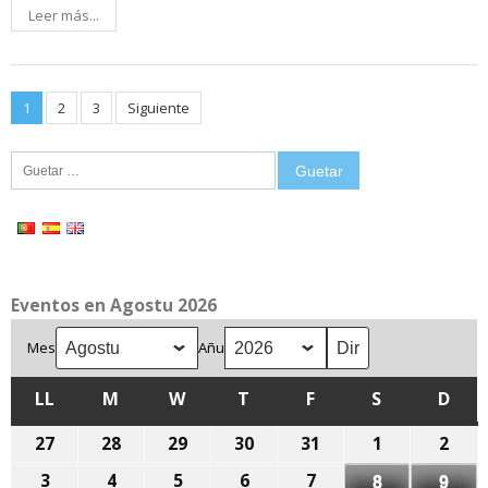
Leer más...
Posts
1
2
3
Siguiente
pagination
Guetar:
Eventos en Agostu 2026
Mes
Añu
LL
LLUNES
M
MARTES
W
MIÉRCOLES
T
XUEVES
F
VIENRES
S
SÁBADU
D
DOM
27
27
28
28
29
29
30
30
31
31
1
1
2
2
de
de
de
de
de
d'agostu,
d'ag
3
3
4
4
5
5
6
6
7
7
8
8
9
9