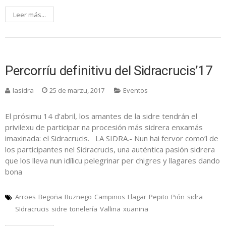
Leer más...
Percorríu definitivu del Sidracrucis’17
lasidra
25 de marzu, 2017
Eventos
El prósimu 14 d’abril, los amantes de la sidre tendrán el
privilexu de participar na procesión más sidrera enxamás
imaxinada: el Sidracrucis. LA SIDRA.- Nun hai fervor como’l de
los participantes nel Sidracrucis, una auténtica pasión sidrera
que los lleva nun idílicu pelegrinar per chigres y llagares dando
bona
Arroes
Begoña
Buznego
Campinos
Llagar
Pepito
Pión
sidra
SIdracrucis
sidre
tonelería
Vallina
xuanina