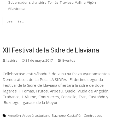
Gobernador
sidra
sidre
Tomás
Traviesu
Vallina
Vigón
Villaviciosa
Leer más...
XII Festival de la Sidre de Llaviana
lasidra
31 de mayu, 2017
Eventos
Cellebraráse esti sábadu 3 de xunu na Plaza Ayuntamientos
Democráticos de La Pola. LA SIDRA.- El decimu segundu
Festival de la Sidre de Llaviana ufiertará la sidre de doce
llagares: J. Tomás, Frutos, Arbesú, Quelo, Viuda de Angelón,
Trabanco, L'Allume, Contrueces, Fonciello, Fran, Castañón y
Buznego, ganaor de la Meyor
Angelón
Arbesú
asturianu
Buznego
Castañón
Contrueces