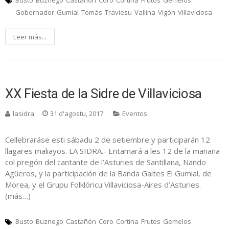
Busto
Buznego
Castañón
Coro
Cortina
Frutos
Gemelos
Gobernador
Gumial
Tomás
Traviesu
Vallina
Vigón
Villaviciosa
Leer más...
XX Fiesta de la Sidre de Villaviciosa
lasidra
31 d'agostu, 2017
Eventos
Cellebraráse esti sábadu 2 de setiembre y participarán 12
llagares maliayos. LA SIDRA.- Entamará a les 12 de la mañana
col pregón del cantante de l’Asturies de Santillana, Nando
Agüeros, y la participación de la Banda Gaites El Gumial, de
Morea, y el Grupu Folklóricu Villaviciosa-Aires d’Asturies.
(más…)
Busto
Buznego
Castañón
Coro
Cortina
Frutos
Gemelos