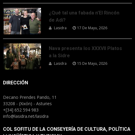
¿Qué tal una fabada n’El Rincón
de Adi?
Lasidra
17 De Mayu, 2026
Nava presenta los XXXVII Platos
a la Sidre
Lasidra
15 De Mayu, 2026
DIRECCIÓN
Decano Prendes Pando, 11
33208 - (Xixón) - Asturies
+[34] 652 594 983
info@lasidra.net/lasidra
COL SOFITU DE LA CONSEYERÍA DE CULTURA, POLÍTICA