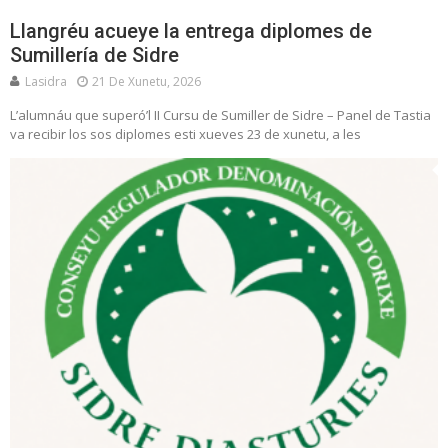
Llangréu acueye la entrega diplomes de
Sumillería de Sidre
Lasidra
21 De Xunetu, 2026
L’alumnáu que superó’l II Cursu de Sumiller de Sidre – Panel de Tastia
va recibir los sos diplomes esti xueves 23 de xunetu, a les