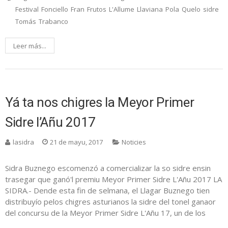
Festival
Fonciello
Fran
Frutos
L'Allume
Llaviana
Pola
Quelo
sidre
Tomás
Trabanco
Leer más...
Yá ta nos chigres la Meyor Primer
Sidre l’Añu 2017
lasidra
21 de mayu, 2017
Noticies
Sidra Buznego escomenzó a comercializar la so sidre ensin
trasegar que ganó'l premiu Meyor Primer Sidre L'Añu 2017 LA
SIDRA.- Dende esta fin de selmana, el Llagar Buznego tien
distribuyío pelos chigres asturianos la sidre del tonel ganaor
del concursu de la Meyor Primer Sidre L'Añu 17, un de los