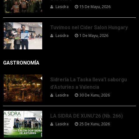
Lasidra
15 De Mayu, 2026
Tuvimos nel Cider Salon Hungary
Lasidra
1 De Mayu, 2026
GASTRONOMÍA
Sidrería La Taska lleva’l saborgu
d’Asturies a Valencia
Lasidra
30 De Xunu, 2026
LA SIDRA DE XUNU’26 (Nb. 266)
Lasidra
25 De Xunu, 2026