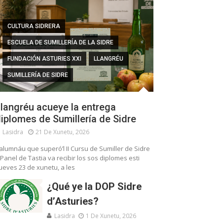
CULTURA SIDRERA
ESCUELA DE SUMILLERÍA DE LA SIDRE
FUNDACIÓN ASTURIES XXI
LLANGRÉU
SUMILLERÍA DE SIDRE
langréu acueye la entrega
iplomes de Sumillería de Sidre
Lasidra
21 De Xunetu, 2026
’alumnáu que superó’l II Cursu de Sumiller de Sidre
 Panel de Tastia va recibir los sos diplomes esti
ueves 23 de xunetu, a les
¿Qué ye la DOP Sidre
d’Asturies?
Lasidra
1 De Xunetu, 2026