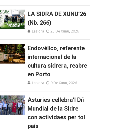
LA SIDRA DE XUNU’26
(Nb. 266)
Lasidra
25 De Xunu, 2026
Endovélico, referente
internacional de la
cultura sidrera, reabre
en Porto
Lasidra
9 De Xunu, 2026
Asturies cellebra’l Díi
Mundial de la Sidre
con actividaes per tol
país