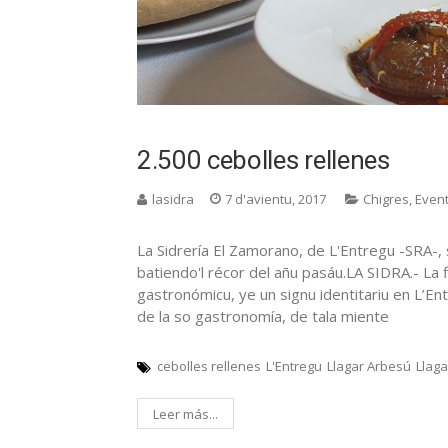
2.500 cebolles rellenes
lasidra
7 d'avientu, 2017
Chigres
,
Even
La Sidrería El Zamorano, de L'Entregu -SRA-, 
batiendo'l récor del añu pasáu.LA SIDRA.- La 
gastronómicu, ye un signu identitariu en L’En
de la so gastronomía, de tala miente
cebolles rellenes
L'Entregu
Llagar Arbesú
Llag
Leer más...