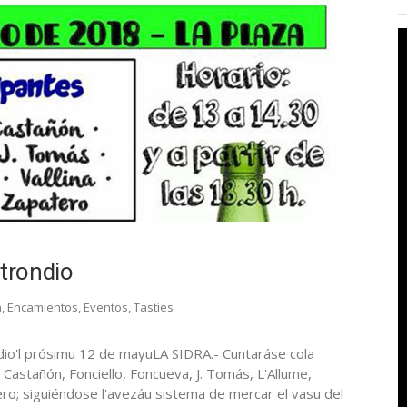
otrondio
a
,
Encamientos
,
Eventos
,
Tasties
dio'l prósimu 12 de mayuLA SIDRA.- Cuntaráse cola
, Castañón, Fonciello, Foncueva, J. Tomás, L'Allume,
ro; siguiéndose l'avezáu sistema de mercar el vasu del