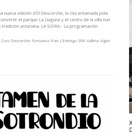
a nueva edición d’El Descorche, la cita entamada pola
nvertir el parque La Llaguna y el centru de la villa nun
la tradición asturiana. LA SIDRA.- La programación
Coro
Descorche
Foncueva
Fran
L'Entregu
SRA
Vallina
Vigón