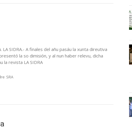
u. LA SIDRA.- A finales del añu pasáu la xunta direutiva
presentó la so dimisión, y al nun haber relevu, dicha
u la revista LA SIDRA
dre
SRA
la