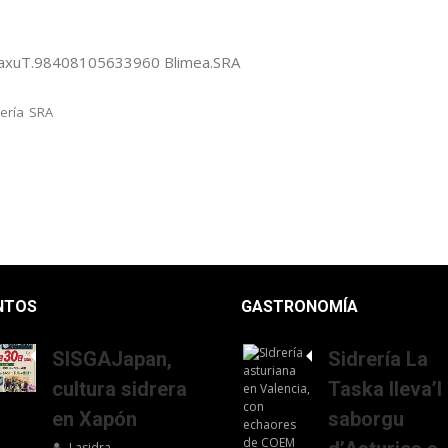
,3 baxuT.98408105633960 Blimea.SRA
rería
SRA
NTOS
GASTRONOMÍA
SISGAJapan,
Sidrería La
cultura sidrera
Taska lleva’l
en Xapón
saborgu
Lasidra