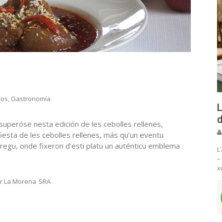
tos
,
Gastronomía
L
d
superóse nesta edición de les cebolles rellenes,
fiesta de les cebolles rellenes, más qu’un eventu
tregu, onde fixeron d’esti platu un auténticu emblema
L
–
x
ar La Morena
SRA