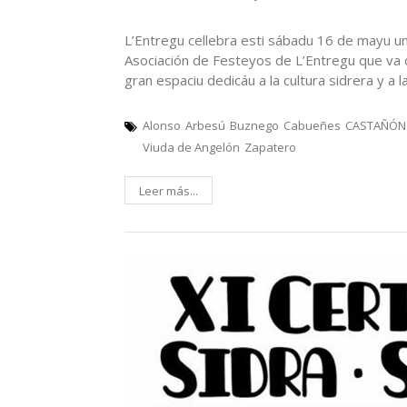
L’Entregu cellebra esti sábadu 16 de mayu un
Asociación de Festeyos de L’Entregu que va co
gran espaciu dedicáu a la cultura sidrera y a 
Alonso
Arbesú
Buznego
Cabueñes
CASTAÑÓN
Viuda de Angelón
Zapatero
Leer más...