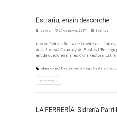
Esti añu, ensin descorche
lasidra
27 de mayu, 2017
Eventos
Nun se fadrá la fiesta de la sidre en L’Entreg
de la Sociedá Cultural y de Fiestes L’Entregu 
entidá quedó en manes d’una xestora. Esti añ
alapipiona2
Descorche
Entregu
Fiesta
sidra
si
Leer más...
LA FERRERÍA. Sidrería Parril