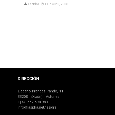
Lasidra
1 De Xunu, 2026
DIRECCIÓN
Decano Prendes Pando, 11
33208 - (Xixón) - Asturies
+[34] 652 594 983
info@lasidra.net/lasidra