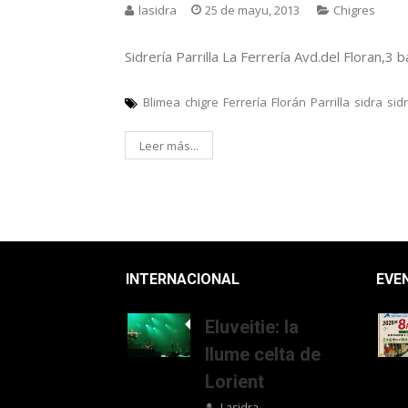
lasidra
25 de mayu, 2013
Chigres
Sidrería Parrilla La Ferrería Avd.del Floran
Blimea
chigre
Ferrería
Florán
Parrilla
sidra
sid
Leer más...
INTERNACIONAL
EVE
Eluveitie: la
llume celta de
Lorient
Lasidra