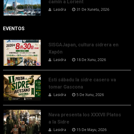
camín a Lorient
Lasidra
31 De Xunetu, 2026
EVENTOS
SISGAJapan, cultura sidrera en
Xapón
Lasidra
18 De Xunu, 2026
Esti sábadu la sidre casero va
tomar Gascona
Lasidra
5 De Xunu, 2026
Nava presenta los XXXVII Platos
a la Sidre
Lasidra
15 De Mayu, 2026