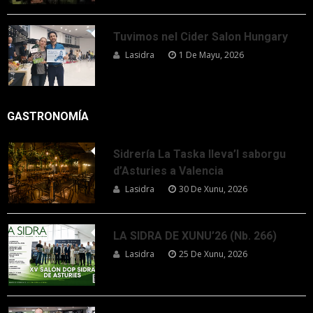
Tuvimos nel Cider Salon Hungary
Lasidra
1 De Mayu, 2026
GASTRONOMÍA
Sidrería La Taska lleva’l saborgu
d’Asturies a Valencia
Lasidra
30 De Xunu, 2026
LA SIDRA DE XUNU’26 (Nb. 266)
Lasidra
25 De Xunu, 2026