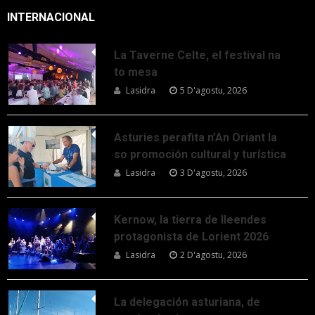
INTERNACIONAL
La Taverne Celte, el festival na
to mesa
Lasidra
5 D'agostu, 2026
Asturies perafita n’An Oriant la
so promoción cultural y turística
Lasidra
3 D'agostu, 2026
Kernow, la tierra de lleendes
protagonista de Lorient 2026
Lasidra
2 D'agostu, 2026
La delegación asturiana, de