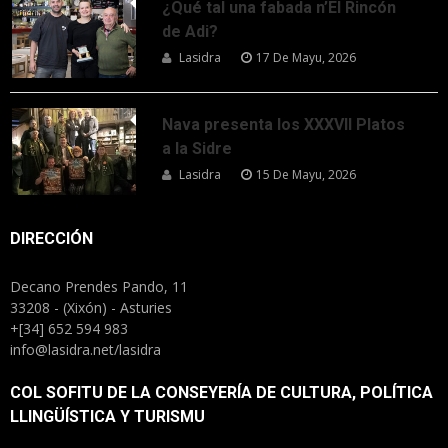
¿Qué tal una fabada n’El Rincón
de Adi?
Lasidra
17 De Mayu, 2026
Nava presenta los XXXVII Platos
a la Sidre
Lasidra
15 De Mayu, 2026
DIRECCIÓN
Decano Prendes Pando, 11
33208 - (Xixón) - Asturies
+[34] 652 594 983
info@lasidra.net/lasidra
COL SOFITU DE LA CONSEYERÍA DE CULTURA, POLÍTICA
LLINGÜÍSTICA Y TURISMU