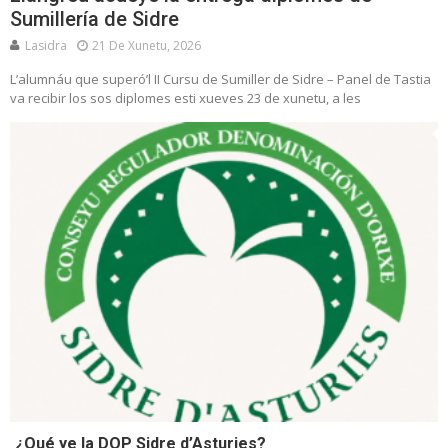
Sumillería de Sidre
Lasidra
21 De Xunetu, 2026
L’alumnáu que superó’l II Cursu de Sumiller de Sidre – Panel de Tastia
va recibir los sos diplomes esti xueves 23 de xunetu, a les
¿Qué ye la DOP Sidre d’Asturies?