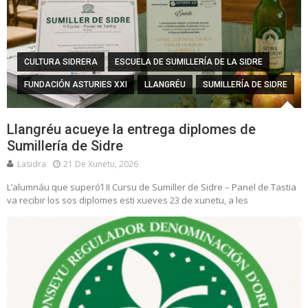
CULTURA SIDRERA
ESCUELA DE SUMILLERÍA DE LA SIDRE
FUNDACIÓN ASTURIES XXI
LLANGRÉU
SUMILLERÍA DE SIDRE
Llangréu acueye la entrega diplomes de
Sumillería de Sidre
Lasidra
21 De Xunetu, 2026
L’alumnáu que superó’l II Cursu de Sumiller de Sidre – Panel de Tastia
va recibir los sos diplomes esti xueves 23 de xunetu, a les