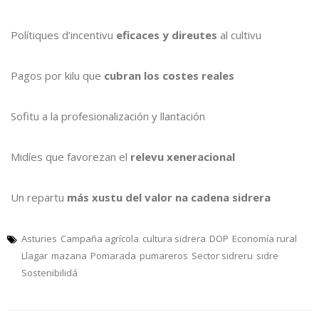
Polítiques d’incentivu
eficaces y direutes
al cultivu
Pagos por kilu que
cubran los costes reales
Sofitu a la profesionalización y llantación
Midíes que favorezan el
relevu xeneracional
Un repartu
más xustu del valor na cadena sidrera
Asturies
Campaña agrícola
cultura sidrera
DOP
Economía rural
Llagar
mazana
Pomarada
pumareros
Sector sidreru
sidre
Sostenibilidá