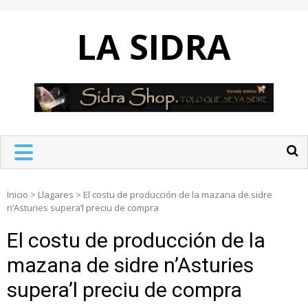
Skip
to
LA SIDRA
content
Inicio
>
Llagares
>
El costu de producción de la mazana de sidre
n’Asturies supera’l preciu de compra
El costu de producción de la
mazana de sidre n’Asturies
supera’l preciu de compra