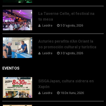
La Taverne Celte, el festival na
to mesa
Lasidra
5 D'agostu, 2026
Asturies perafita n’An Oriant la
so promoción cultural y turística
Lasidra
3 D'agostu, 2026
EVENTOS
SISGAJapan, cultura sidrera en
Xapón
Lasidra
18 De Xunu, 2026