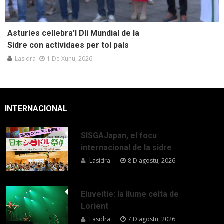
Asturies cellebra’l Díi Mundial de la
Sidre con actividaes per tol país
Lasidra
1 De Xunu, 2026
INTERNACIONAL
SISGAJapan, el focu
internacional de la sidre
Lasidra
8 D'agostu, 2026
Eluveitie: la llume celta de
Lorient
Lasidra
7 D'agostu, 2026