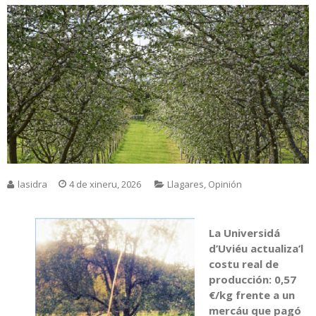
lasidra
4 de xineru, 2026
Llagares
,
Opinión
La Universidá
d’Uviéu actualiza’l
costu real de
producción: 0,57
€/kg frente a un
mercáu que pagó