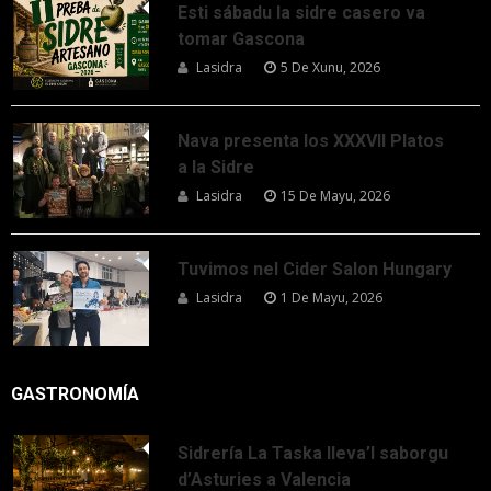
Esti sábadu la sidre casero va
tomar Gascona
Lasidra
5 De Xunu, 2026
Nava presenta los XXXVII Platos
a la Sidre
Lasidra
15 De Mayu, 2026
Tuvimos nel Cider Salon Hungary
Lasidra
1 De Mayu, 2026
GASTRONOMÍA
Sidrería La Taska lleva’l saborgu
d’Asturies a Valencia