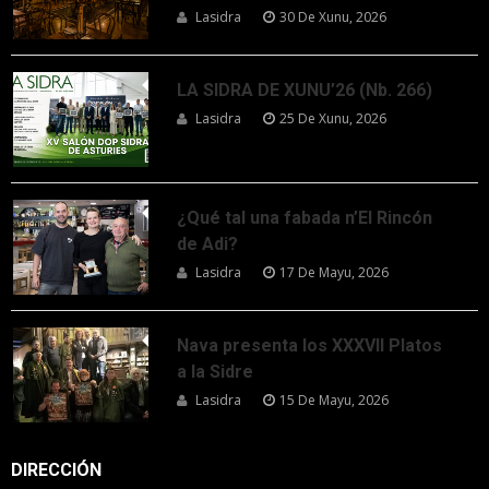
Lasidra
30 De Xunu, 2026
LA SIDRA DE XUNU’26 (Nb. 266)
Lasidra
25 De Xunu, 2026
¿Qué tal una fabada n’El Rincón
de Adi?
Lasidra
17 De Mayu, 2026
Nava presenta los XXXVII Platos
a la Sidre
Lasidra
15 De Mayu, 2026
DIRECCIÓN