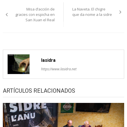
Navegación
Misa d’acción de
La Naveta. El chigre
pelos
gracies con espicha en
que da nome a la sidre
San Xuan el Real
artículos
lasidra
https://www.lasidra.net
ARTÍCULOS RELACIONADOS