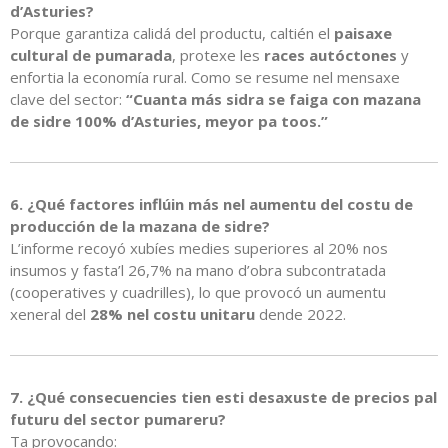
d’Asturies?
Porque garantiza calidá del productu, caltién el
paisaxe
cultural de pumarada
, protexe les
races autóctones
y
enfortia la economía rural. Como se resume nel mensaxe
clave del sector:
“Cuanta más sidra se faiga con mazana
de sidre 100% d’Asturies, meyor pa toos.”
6. ¿Qué factores inflúin más nel aumentu del costu de
producción de la mazana de sidre?
L’informe recoyó xubíes medies superiores al 20% nos
insumos y fasta’l 26,7% na mano d’obra subcontratada
(cooperatives y cuadrilles), lo que provocó un aumentu
xeneral del
28% nel costu unitaru
dende 2022.
7. ¿Qué consecuencies tien esti desaxuste de precios pal
futuru del sector pumareru?
Ta provocando: