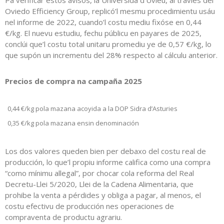
Pa verificar estos avisos, la Universidá d’Uviéu, al traviés del
Oviedo Efficiency Group, replicó’l mesmu procedimientu usáu
nel informe de 2022, cuando’l costu mediu fixóse en 0,44
€/kg. El nuevu estudiu, fechu públicu en payares de 2025,
conclúi que’l costu total unitaru promediu ye de 0,57 €/kg, lo
que supón un incrementu del 28% respecto al cálculu anterior.
Precios de compra na campaña 2025
0,44 €/kg pola mazana acoyida a la DOP Sidra d’Asturies
0,35 €/kg pola mazana ensin denominación
Los dos valores queden bien per debaxo del costu real de
producción, lo que’l propiu informe califica como una compra
“como mínimu allegal”, por chocar cola reforma del Real
Decretu-Llei 5/2020, Llei de la Cadena Alimentaria, que
prohibe la venta a pérdides y obliga a pagar, al menos, el
costu efectivu de producción nes operaciones de
compraventa de productu agrariu.