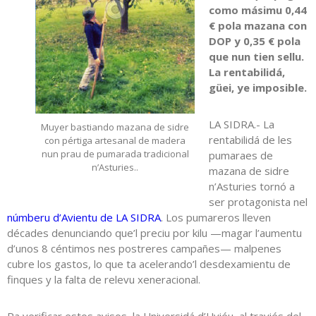
como másimu 0,44
€ pola mazana con
DOP y 0,35 € pola
que nun tien sellu.
La rentabilidá,
güei, ye imposible.
LA SIDRA.- La
Muyer bastiando mazana de sidre
rentabilidá de les
con pértiga artesanal de madera
nun prau de pumarada tradicional
pumaraes de
n’Asturies..
mazana de sidre
n’Asturies tornó a
ser protagonista nel
númberu d’Avientu de LA SIDRA
. Los pumareros lleven
décades denunciando que’l preciu por kilu —magar l’aumentu
d’unos 8 céntimos nes postreres campañes— malpenes
cubre los gastos, lo que ta acelerando’l desdexamientu de
finques y la falta de relevu xeneracional.